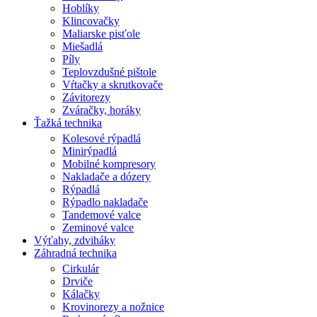
Hoblíky
Klincovačky
Maliarske pisťole
Miešadlá
Píly
Teplovzdušné pištole
Vŕtačky a skrutkovače
Závitorezy
Zváračky, horáky
Ťažká technika
Kolesové rýpadlá
Minirýpadlá
Mobilné kompresory
Nakladače a dózery
Rýpadlá
Rýpadlo nakladače
Tandemové valce
Zeminové valce
Výťahy, zdviháky
Záhradná technika
Cirkulár
Drviče
Kálačky
Krovinorezy a nožnice