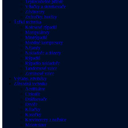
Teplovzdušné pištole
Vŕtačky a skrutkovače
Závitorezy
Zváračky, horáky
Ťažká technika
Kolesové rýpadlá
Manipulátory
Minirýpadlá
Mobilné kompresory
Nájazdy
Nakladače a dózery
Rýpadlá
Rýpadlo nakladače
Tandemové valce
Zeminové valce
Výťahy, zdviháky
Záhradná technika
Aerifikátor
Cirkulár
Drážkovače
Drviče
Kálačky
Kosačky
Krovinorezy a nožnice
Malotraktor