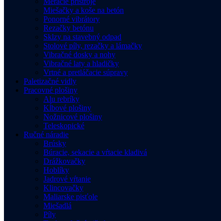
Meracie prístroje
Miešačky a koše na betón
Ponorné vibrátory
Rezačky betónu
Sklzy na stavebný odpad
Stolové píly, rezačky a lámačky
Vibračné dosky a nohy
Vibračné laty a hladičky
Vrtné a pretláčacie súpravy
Paletizačné vidly
Pracovné plošiny
Alu rebríky
Kĺbové plošiny
Nožnicové plošiny
Teleskopické
Ručné náradie
Brúsky
Búracie, sekacie a vŕtacie kladivá
Drážkovačky
Hoblíky
Jadrové vŕtanie
Klincovačky
Maliarske pisťole
Miešadlá
Píly