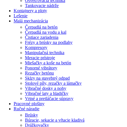
Osvetľovacia technika
Tankovacie nádrže
Kontajnery a ploty
Lešenie
Malá mechanizácia
Čerpadlá na betón
Čerpadlá na vodu a kal
Čistiace zariadenia
Frézy a brúsky na podlahy
Kompresory
Manipulačná technika
Meracie prístroje
Miešačky a koše na betón
Ponorné vibrátory
Rezačky betónu
Sklzy na stavebný odpad
Stolové píly, rezačky a lámačky
Vibračné dosky a nohy
Vibračné laty a hladičky
Vrtné a pretláčacie súpravy
Pracovné plošiny
Ručné náradie
Brúsky
Búracie, sekacie a vŕtacie kladivá
Drážkovačky