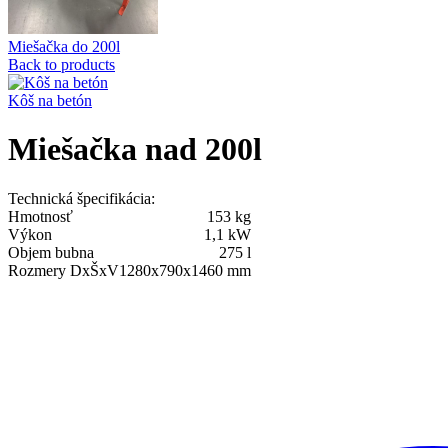
Miešačka do 200l
Back to products
Kôš na betón
Miešačka nad 200l
Technická špecifikácia:
Hmotnosť
153 kg
Výkon
1,1 kW
Objem bubna
275 l
Rozmery DxŠxV
1280x790x1460 mm