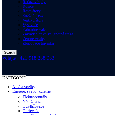
Reťazové píly
Rosiče
Rotavátory
Snežné frézy
Vertikulátory
Vysávače
Záhradné valce
Zakladač trávnika (spätná fréza)
Zemné vrtáky
Zlupovače trávnika
Search
Volajte +421 918 288 033
KATEGÓRIE
Autá a vozíky
Energie, svetlo, kúrenie
Elektrocentrály
Nádrže a sanita
Odvlhčovače
Ohrievače