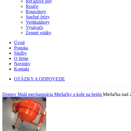
Reťazové píly
Rosiče
Rotavátory
Snežné frézy
Vertikulátory
Vysávače
Zemné vrtáky
Úvod
Ponuka
Služby
O firme
Novinky
Kontakt
OTÁZKY A ODPOVEDE
Domov
Malá mechanizácia
Miešačky a koše na betón
Miešačka nad 