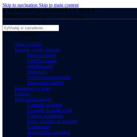
Skip to navigation
Skip to main content
NAJLACNEJŠIA POŽIČOVŇA V OKOLÍ
ADRESA:
Obchodná 27, 921 01 Piešťany
Vyber z kategórii
Autá a vozíky
Energie, svetlo, kúrenie
Elektrocentrály
Nádrže a sanita
Odvlhčovače
Ohrievače
Osvetľovacia technika
Tankovacie nádrže
Kontajnery a ploty
Lešenie
Malá mechanizácia
Čerpadlá na betón
Čerpadlá na vodu a kal
Čistiace zariadenia
Frézy a brúsky na podlahy
Kompresory
Manipulačná technika