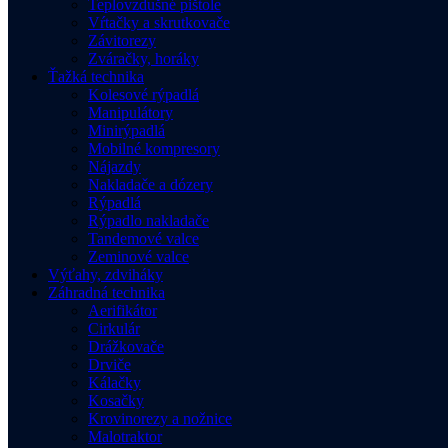
Teplovzdušné pištole
Vŕtačky a skrutkovače
Závitorezy
Zváračky, horáky
Ťažká technika
Kolesové rýpadlá
Manipulátory
Minirýpadlá
Mobilné kompresory
Nájazdy
Nakladače a dózery
Rýpadlá
Rýpadlo nakladače
Tandemové valce
Zeminové valce
Výťahy, zdviháky
Záhradná technika
Aerifikátor
Cirkulár
Drážkovače
Drviče
Kálačky
Kosačky
Krovinorezy a nožnice
Malotraktor