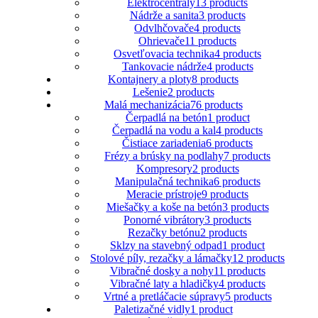
Elektrocentrály
13 products
Nádrže a sanita
3 products
Odvlhčovače
4 products
Ohrievače
11 products
Osvetľovacia technika
4 products
Tankovacie nádrže
4 products
Kontajnery a ploty
8 products
Lešenie
2 products
Malá mechanizácia
76 products
Čerpadlá na betón
1 product
Čerpadlá na vodu a kal
4 products
Čistiace zariadenia
6 products
Frézy a brúsky na podlahy
7 products
Kompresory
2 products
Manipulačná technika
6 products
Meracie prístroje
9 products
Miešačky a koše na betón
3 products
Ponorné vibrátory
3 products
Rezačky betónu
2 products
Sklzy na stavebný odpad
1 product
Stolové píly, rezačky a lámačky
12 products
Vibračné dosky a nohy
11 products
Vibračné laty a hladičky
4 products
Vrtné a pretláčacie súpravy
5 products
Paletizačné vidly
1 product