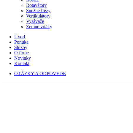
Rotavátory
Snežné frézy
Vertikulátory
Vysávače
Zemné vrtáky
Úvod
Ponuka
Služby
O firme
Novinky
Kontakt
OTÁZKY A ODPOVEDE