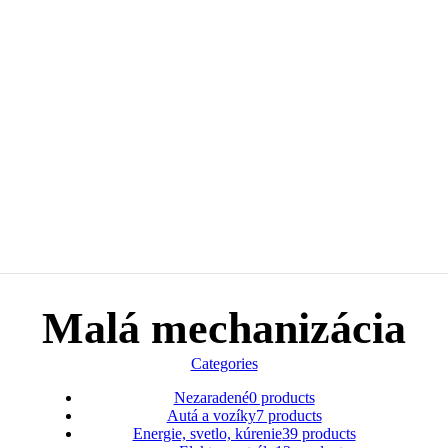
Malá mechanizácia
Categories
Nezaradené
0 products
Autá a vozíky
7 products
Energie, svetlo, kúrenie
39 products