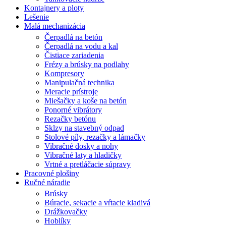
Kontajnery a ploty
Lešenie
Malá mechanizácia
Čerpadlá na betón
Čerpadlá na vodu a kal
Čistiace zariadenia
Frézy a brúsky na podlahy
Kompresory
Manipulačná technika
Meracie prístroje
Miešačky a koše na betón
Ponorné vibrátory
Rezačky betónu
Sklzy na stavebný odpad
Stolové píly, rezačky a lámačky
Vibračné dosky a nohy
Vibračné laty a hladičky
Vrtné a pretláčacie súpravy
Pracovné plošiny
Ručné náradie
Brúsky
Búracie, sekacie a vŕtacie kladivá
Drážkovačky
Hoblíky