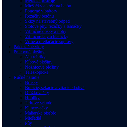
Meracie prístroje
Miešačky a koše na betón
Ponorné vibrátory
Rezačky betónu
Sklzy na stavebný odpad
Stolové píly, rezačky a lámačky
Vibračné dosky a nohy
Vibračné laty a hladičky
Vrtné a pretláčacie súpravy
Paletizačné vidly
Pracovné plošiny
Alu rebríky
Kĺbové plošiny
Nožnicové plošiny
Teleskopické
Ručné náradie
Brúsky
Búracie, sekacie a vŕtacie kladivá
Drážkovačky
Hoblíky
Jadrové vŕtanie
Klincovačky
Maliarske pisťole
Miešadlá
Píly