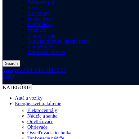
Reťazové píly
Rosiče
Rotavátory
Snežné frézy
Vertikulátory
Vysávače
Záhradné valce
Zakladač trávnika (spätná fréza)
Zemné vrtáky
Zlupovače trávnika
Search
Volajte +421 918 288 033
Menu
KATEGÓRIE
Autá a vozíky
Energie, svetlo, kúrenie
Elektrocentrály
Nádrže a sanita
Odvlhčovače
Ohrievače
Osvetľovacia technika
Tankovacie nádrže