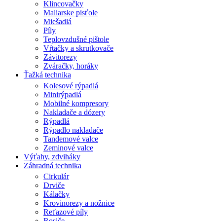
Klincovačky
Maliarske pisťole
Miešadlá
Píly
Teplovzdušné pištole
Vŕtačky a skrutkovače
Závitorezy
Zváračky, horáky
Ťažká technika
Kolesové rýpadlá
Minirýpadlá
Mobilné kompresory
Nakladače a dózery
Rýpadlá
Rýpadlo nakladače
Tandemové valce
Zeminové valce
Výťahy, zdviháky
Záhradná technika
Cirkulár
Drviče
Kálačky
Krovinorezy a nožnice
Reťazové píly
Rosiče