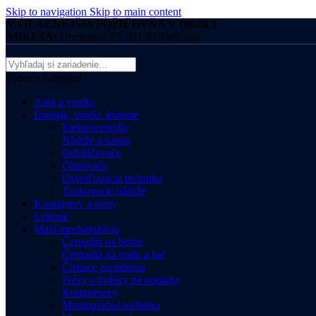
Skip to navigation
Skip to main content
NAJLACNEJŠIA POŽIČOVŇA V OKOLÍ
ADRESA:
Obchodná 27, 921 01 Piešťany
Vyber z kategórii
Autá a vozíky
Energie, svetlo, kúrenie
Elektrocentrály
Nádrže a sanita
Odvlhčovače
Ohrievače
Osvetľovacia technika
Tankovacie nádrže
Kontajnery a ploty
Lešenie
Malá mechanizácia
Čerpadlá na betón
Čerpadlá na vodu a kal
Čistiace zariadenia
Frézy a brúsky na podlahy
Kompresory
Manipulačná technika