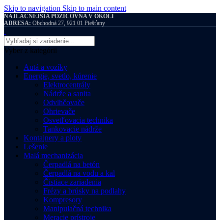
Skip to navigation
Skip to main content
NAJLACNEJŠIA POŽIČOVŇA V OKOLÍ
ADRESA:
Obchodná 27, 921 01 Piešťany
Vyber z kategórii
Autá a vozíky
Energie, svetlo, kúrenie
Elektrocentrály
Nádrže a sanita
Odvlhčovače
Ohrievače
Osvetľovacia technika
Tankovacie nádrže
Kontajnery a ploty
Lešenie
Malá mechanizácia
Čerpadlá na betón
Čerpadlá na vodu a kal
Čistiace zariadenia
Frézy a brúsky na podlahy
Kompresory
Manipulačná technika
Meracie prístroje