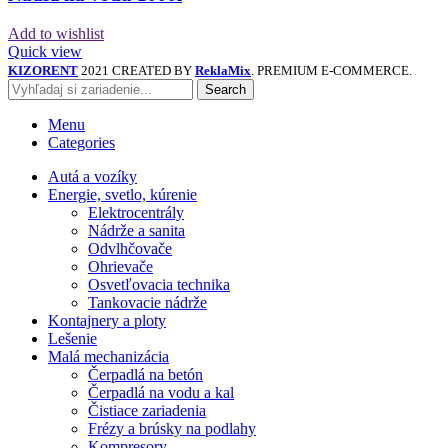
Add to wishlist
Quick view
KIZORENT
2021 CREATED BY
ReklaMix
. PREMIUM E-COMMERCE.
Search
Menu
Categories
Autá a vozíky
Energie, svetlo, kúrenie
Elektrocentrály
Nádrže a sanita
Odvlhčovače
Ohrievače
Osvetľovacia technika
Tankovacie nádrže
Kontajnery a ploty
Lešenie
Malá mechanizácia
Čerpadlá na betón
Čerpadlá na vodu a kal
Čistiace zariadenia
Frézy a brúsky na podlahy
Kompresory