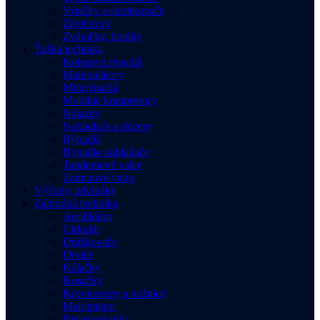
Vŕtačky a skrutkovače
Závitorezy
Zváračky, horáky
Ťažká technika
Kolesové rýpadlá
Manipulátory
Minirýpadlá
Mobilné kompresory
Nájazdy
Nakladače a dózery
Rýpadlá
Rýpadlo nakladače
Tandemové valce
Zeminové valce
Výťahy, zdviháky
Záhradná technika
Aerifikátor
Cirkulár
Drážkovače
Drviče
Kálačky
Kosačky
Krovinorezy a nožnice
Malotraktor
Reťazové píly