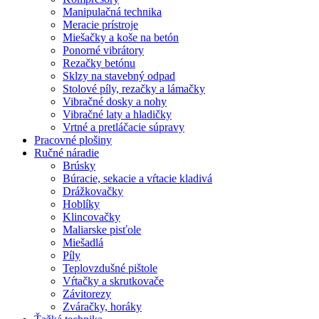
Manipulačná technika
Meracie prístroje
Miešačky a koše na betón
Ponorné vibrátory
Rezačky betónu
Sklzy na stavebný odpad
Stolové píly, rezačky a lámačky
Vibračné dosky a nohy
Vibračné laty a hladičky
Vrtné a pretláčacie súpravy
Pracovné plošiny
Ručné náradie
Brúsky
Búracie, sekacie a vŕtacie kladivá
Drážkovačky
Hoblíky
Klincovačky
Maliarske pisťole
Miešadlá
Píly
Teplovzdušné pištole
Vŕtačky a skrutkovače
Závitorezy
Zváračky, horáky