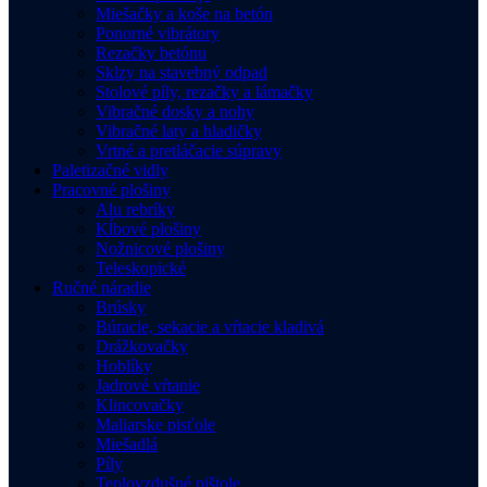
Miešačky a koše na betón
Ponorné vibrátory
Rezačky betónu
Sklzy na stavebný odpad
Stolové píly, rezačky a lámačky
Vibračné dosky a nohy
Vibračné laty a hladičky
Vrtné a pretláčacie súpravy
Paletizačné vidly
Pracovné plošiny
Alu rebríky
Kĺbové plošiny
Nožnicové plošiny
Teleskopické
Ručné náradie
Brúsky
Búracie, sekacie a vŕtacie kladivá
Drážkovačky
Hoblíky
Jadrové vŕtanie
Klincovačky
Maliarske pisťole
Miešadlá
Píly
Teplovzdušné pištole