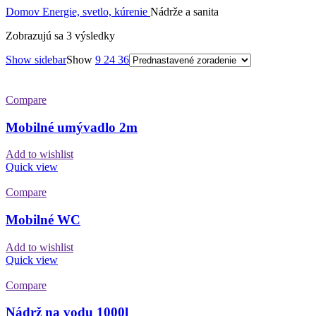
Domov
Energie, svetlo, kúrenie
Nádrže a sanita
Zobrazujú sa 3 výsledky
Show sidebar
Show
9
24
36
Compare
Mobilné umývadlo 2m
Add to wishlist
Quick view
Compare
Mobilné WC
Add to wishlist
Quick view
Compare
Nádrž na vodu 1000l