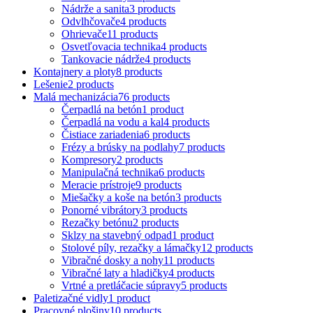
Nádrže a sanita
3 products
Odvlhčovače
4 products
Ohrievače
11 products
Osvetľovacia technika
4 products
Tankovacie nádrže
4 products
Kontajnery a ploty
8 products
Lešenie
2 products
Malá mechanizácia
76 products
Čerpadlá na betón
1 product
Čerpadlá na vodu a kal
4 products
Čistiace zariadenia
6 products
Frézy a brúsky na podlahy
7 products
Kompresory
2 products
Manipulačná technika
6 products
Meracie prístroje
9 products
Miešačky a koše na betón
3 products
Ponorné vibrátory
3 products
Rezačky betónu
2 products
Sklzy na stavebný odpad
1 product
Stolové píly, rezačky a lámačky
12 products
Vibračné dosky a nohy
11 products
Vibračné laty a hladičky
4 products
Vrtné a pretláčacie súpravy
5 products
Paletizačné vidly
1 product
Pracovné plošiny
10 products