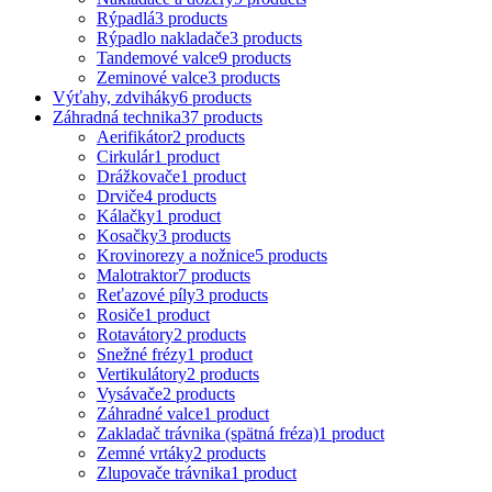
Rýpadlá
3 products
Rýpadlo nakladače
3 products
Tandemové valce
9 products
Zeminové valce
3 products
Výťahy, zdviháky
6 products
Záhradná technika
37 products
Aerifikátor
2 products
Cirkulár
1 product
Drážkovače
1 product
Drviče
4 products
Kálačky
1 product
Kosačky
3 products
Krovinorezy a nožnice
5 products
Malotraktor
7 products
Reťazové píly
3 products
Rosiče
1 product
Rotavátory
2 products
Snežné frézy
1 product
Vertikulátory
2 products
Vysávače
2 products
Záhradné valce
1 product
Zakladač trávnika (spätná fréza)
1 product
Zemné vrtáky
2 products
Zlupovače trávnika
1 product