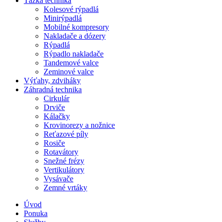
Ťažká technika
Kolesové rýpadlá
Minirýpadlá
Mobilné kompresory
Nakladače a dózery
Rýpadlá
Rýpadlo nakladače
Tandemové valce
Zeminové valce
Výťahy, zdviháky
Záhradná technika
Cirkulár
Drviče
Kálačky
Krovinorezy a nožnice
Reťazové píly
Rosiče
Rotavátory
Snežné frézy
Vertikulátory
Vysávače
Zemné vrtáky
Úvod
Ponuka