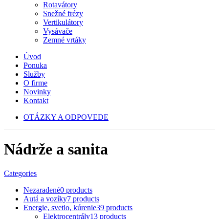
Rotavátory
Snežné frézy
Vertikulátory
Vysávače
Zemné vrtáky
Úvod
Ponuka
Služby
O firme
Novinky
Kontakt
OTÁZKY A ODPOVEDE
Nádrže a sanita
Categories
Nezaradené
0 products
Autá a vozíky
7 products
Energie, svetlo, kúrenie
39 products
Elektrocentrály
13 products