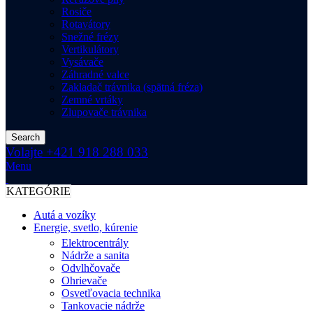
Rosiče
Rotavátory
Snežné frézy
Vertikulátory
Vysávače
Záhradné valce
Zakladač trávnika (spätná fréza)
Zemné vrtáky
Zlupovače trávnika
Search
Volajte +421 918 288 033
Menu
KATEGÓRIE
Autá a vozíky
Energie, svetlo, kúrenie
Elektrocentrály
Nádrže a sanita
Odvlhčovače
Ohrievače
Osvetľovacia technika
Tankovacie nádrže