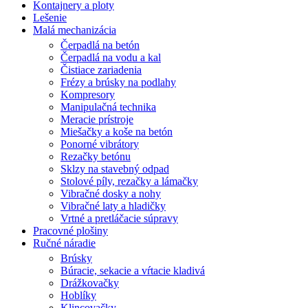
Kontajnery a ploty
Lešenie
Malá mechanizácia
Čerpadlá na betón
Čerpadlá na vodu a kal
Čistiace zariadenia
Frézy a brúsky na podlahy
Kompresory
Manipulačná technika
Meracie prístroje
Miešačky a koše na betón
Ponorné vibrátory
Rezačky betónu
Sklzy na stavebný odpad
Stolové píly, rezačky a lámačky
Vibračné dosky a nohy
Vibračné laty a hladičky
Vrtné a pretláčacie súpravy
Pracovné plošiny
Ručné náradie
Brúsky
Búracie, sekacie a vŕtacie kladivá
Drážkovačky
Hoblíky
Klincovačky