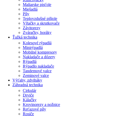
Maliarske pisťole
Miešadlá
Píly
Teplovzdušné pištole
Vŕtačky a skrutkovače
Závitorezy
Zváračky, horáky
Ťažká technika
Kolesové rýpadlá
Minirýpadlá
Mobilné kompresory
Nakladače a dózery
Rýpadlá
Rýpadlo nakladače
Tandemové valce
Zeminové valce
Výťahy, zdviháky
Záhradná technika
Cirkulár
Drviče
Kálačky
Krovinorezy a nožnice
Reťazové píly
Rosiče