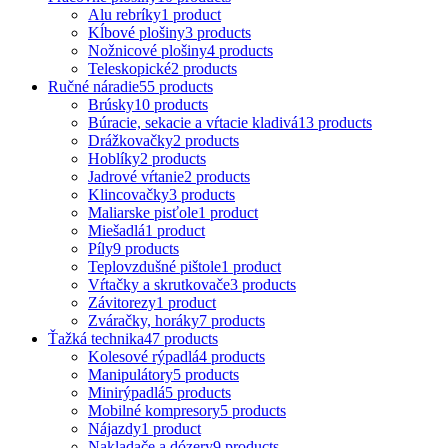
Alu rebríky
1 product
Kĺbové plošiny
3 products
Nožnicové plošiny
4 products
Teleskopické
2 products
Ručné náradie
55 products
Brúsky
10 products
Búracie, sekacie a vŕtacie kladivá
13 products
Drážkovačky
2 products
Hoblíky
2 products
Jadrové vŕtanie
2 products
Klincovačky
3 products
Maliarske pisťole
1 product
Miešadlá
1 product
Píly
9 products
Teplovzdušné pištole
1 product
Vŕtačky a skrutkovače
3 products
Závitorezy
1 product
Zváračky, horáky
7 products
Ťažká technika
47 products
Kolesové rýpadlá
4 products
Manipulátory
5 products
Minirýpadlá
5 products
Mobilné kompresory
5 products
Nájazdy
1 product
Nakladače a dózery
9 products