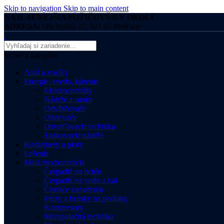
Skip to navigation
Skip to main content
NAJLACNEJŠIA POŽIČOVŇA V OKOLÍ
ADRESA:
Obchodná 27, 921 01 Piešťany
Vyber z kategórii
Autá a vozíky
Energie, svetlo, kúrenie
Elektrocentrály
Nádrže a sanita
Odvlhčovače
Ohrievače
Osvetľovacia technika
Tankovacie nádrže
Kontajnery a ploty
Lešenie
Malá mechanizácia
Čerpadlá na betón
Čerpadlá na vodu a kal
Čistiace zariadenia
Frézy a brúsky na podlahy
Kompresory
Manipulačná technika