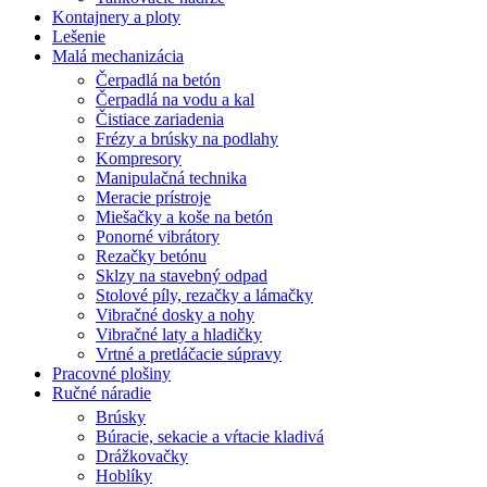
Kontajnery a ploty
Lešenie
Malá mechanizácia
Čerpadlá na betón
Čerpadlá na vodu a kal
Čistiace zariadenia
Frézy a brúsky na podlahy
Kompresory
Manipulačná technika
Meracie prístroje
Miešačky a koše na betón
Ponorné vibrátory
Rezačky betónu
Sklzy na stavebný odpad
Stolové píly, rezačky a lámačky
Vibračné dosky a nohy
Vibračné laty a hladičky
Vrtné a pretláčacie súpravy
Pracovné plošiny
Ručné náradie
Brúsky
Búracie, sekacie a vŕtacie kladivá
Drážkovačky
Hoblíky