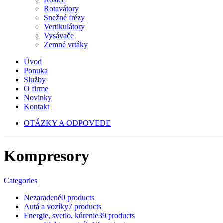
Rotavátory
Snežné frézy
Vertikulátory
Vysávače
Zemné vrtáky
Úvod
Ponuka
Služby
O firme
Novinky
Kontakt
OTÁZKY A ODPOVEDE
Kompresory
Categories
Nezaradené
0 products
Autá a vozíky
7 products
Energie, svetlo, kúrenie
39 products