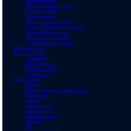
Meracie prístroje
Miešačky a koše na betón
Ponorné vibrátory
Rezačky betónu
Sklzy na stavebný odpad
Stolové píly, rezačky a lámačky
Vibračné dosky a nohy
Vibračné laty a hladičky
Vrtné a pretláčacie súpravy
Paletizačné vidly
Pracovné plošiny
Alu rebríky
Kĺbové plošiny
Nožnicové plošiny
Teleskopické
Ručné náradie
Brúsky
Búracie, sekacie a vŕtacie kladivá
Drážkovačky
Hoblíky
Jadrové vŕtanie
Klincovačky
Maliarske pisťole
Miešadlá
Píly