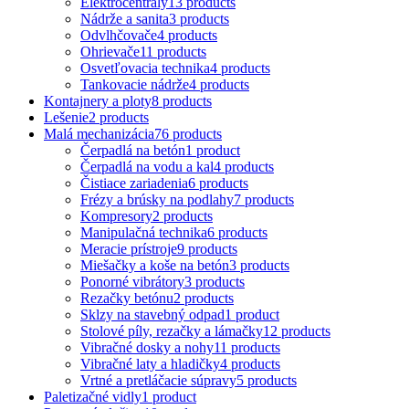
Elektrocentrály
13 products
Nádrže a sanita
3 products
Odvlhčovače
4 products
Ohrievače
11 products
Osvetľovacia technika
4 products
Tankovacie nádrže
4 products
Kontajnery a ploty
8 products
Lešenie
2 products
Malá mechanizácia
76 products
Čerpadlá na betón
1 product
Čerpadlá na vodu a kal
4 products
Čistiace zariadenia
6 products
Frézy a brúsky na podlahy
7 products
Kompresory
2 products
Manipulačná technika
6 products
Meracie prístroje
9 products
Miešačky a koše na betón
3 products
Ponorné vibrátory
3 products
Rezačky betónu
2 products
Sklzy na stavebný odpad
1 product
Stolové píly, rezačky a lámačky
12 products
Vibračné dosky a nohy
11 products
Vibračné laty a hladičky
4 products
Vrtné a pretláčacie súpravy
5 products
Paletizačné vidly
1 product