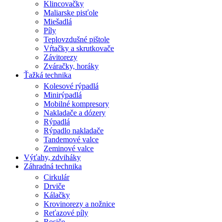
Klincovačky
Maliarske pisťole
Miešadlá
Píly
Teplovzdušné pištole
Vŕtačky a skrutkovače
Závitorezy
Zváračky, horáky
Ťažká technika
Kolesové rýpadlá
Minirýpadlá
Mobilné kompresory
Nakladače a dózery
Rýpadlá
Rýpadlo nakladače
Tandemové valce
Zeminové valce
Výťahy, zdviháky
Záhradná technika
Cirkulár
Drviče
Kálačky
Krovinorezy a nožnice
Reťazové píly
Rosiče