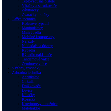
Teplovzdušné pištole
Vŕtačky a skrutkovače
Závitorezy
Zváračky, horáky
Ťažká technika
Kolesové rýpadlá
Manipulátory
Minirýpadlá
Mobilné kompresory
Nájazdy
Nakladače a dózery
Rýpadlá
Rýpadlo nakladače
Tandemové valce
Zeminové valce
Výťahy, zdviháky
Záhradná technika
Aerifikátor
Cirkulár
Drážkovače
Drviče
Kálačky
Kosačky
Krovinorezy a nožnice
Malotraktor