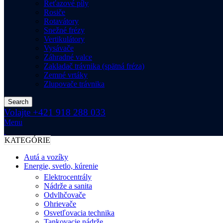
Reťazové píly
Rosiče
Rotavátory
Snežné frézy
Vertikulátory
Vysávače
Záhradné valce
Zakladač trávnika (spätná fréza)
Zemné vrtáky
Zlupovače trávnika
Search
Volajte +421 918 288 033
Menu
KATEGÓRIE
Autá a vozíky
Energie, svetlo, kúrenie
Elektrocentrály
Nádrže a sanita
Odvlhčovače
Ohrievače
Osvetľovacia technika
Tankovacie nádrže