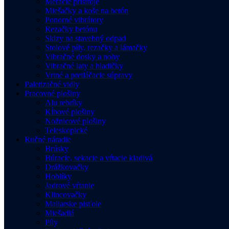
Meracie prístroje
Miešačky a koše na betón
Ponorné vibrátory
Rezačky betónu
Sklzy na stavebný odpad
Stolové píly, rezačky a lámačky
Vibračné dosky a nohy
Vibračné laty a hladičky
Vrtné a pretláčacie súpravy
Paletizačné vidly
Pracovné plošiny
Alu rebríky
Kĺbové plošiny
Nožnicové plošiny
Teleskopické
Ručné náradie
Brúsky
Búracie, sekacie a vŕtacie kladivá
Drážkovačky
Hoblíky
Jadrové vŕtanie
Klincovačky
Maliarske pisťole
Miešadlá
Píly