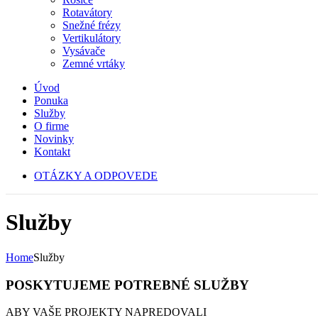
Rotavátory
Snežné frézy
Vertikulátory
Vysávače
Zemné vrtáky
Úvod
Ponuka
Služby
O firme
Novinky
Kontakt
OTÁZKY A ODPOVEDE
Služby
Home
Služby
POSKYTUJEME POTREBNÉ SLUŽBY
ABY VAŠE PROJEKTY NAPREDOVALI