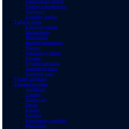
Teplovzdušné pištole
Vŕtačky a skrutkovače
Závitorezy
Zváračky, horáky
Ťažká technika
Kolesové rýpadlá
Manipulátory
Minirýpadlá
Mobilné kompresory
Nájazdy
Nakladače a dózery
Rýpadlá
Rýpadlo nakladače
Tandemové valce
Zeminové valce
Výťahy, zdviháky
Záhradná technika
Aerifikátor
Cirkulár
Drážkovače
Drviče
Kálačky
Kosačky
Krovinorezy a nožnice
Malotraktor