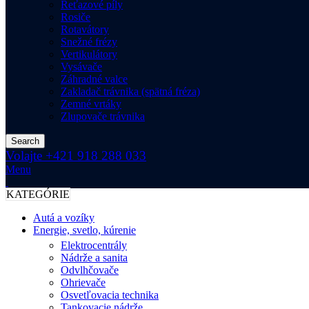
Reťazové píly
Rosiče
Rotavátory
Snežné frézy
Vertikulátory
Vysávače
Záhradné valce
Zakladač trávnika (spätná fréza)
Zemné vrtáky
Zlupovače trávnika
Search
Volajte +421 918 288 033
Menu
KATEGÓRIE
Autá a vozíky
Energie, svetlo, kúrenie
Elektrocentrály
Nádrže a sanita
Odvlhčovače
Ohrievače
Osvetľovacia technika
Tankovacie nádrže