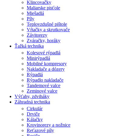
Klincovačky
Maliarske pisťole
Miešadlá
Píly
Teplovzdušné pištole
Vŕtačky a skrutkovače
Závitorezy
Zváračky, horáky
Ťažká technika
Kolesové rýpadlá
Minirýpadlá
Mobilné kompresory
Nakladače a dózery
Rýpadlá
Rýpadlo nakladače
Tandemové valce
Zeminové valce
Výťahy, zdviháky
Záhradná technika
Cirkulár
Drviče
Kálačky
Krovinorezy a nožnice
Reťazové píly
Rosiče