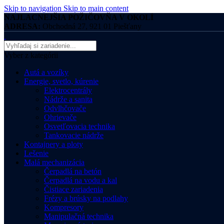
Skip to navigation
Skip to main content
NAJLACNEJŠIA POŽIČOVŇA V OKOLÍ
ADRESA:
Obchodná 27, 921 01 Piešťany
Vyber z kategórii
Autá a vozíky
Energie, svetlo, kúrenie
Elektrocentrály
Nádrže a sanita
Odvlhčovače
Ohrievače
Osvetľovacia technika
Tankovacie nádrže
Kontajnery a ploty
Lešenie
Malá mechanizácia
Čerpadlá na betón
Čerpadlá na vodu a kal
Čistiace zariadenia
Frézy a brúsky na podlahy
Kompresory
Manipulačná technika