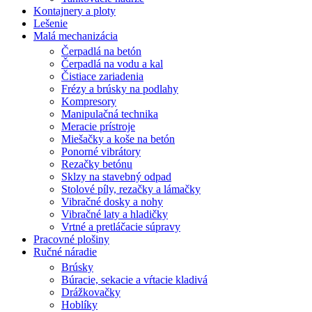
Kontajnery a ploty
Lešenie
Malá mechanizácia
Čerpadlá na betón
Čerpadlá na vodu a kal
Čistiace zariadenia
Frézy a brúsky na podlahy
Kompresory
Manipulačná technika
Meracie prístroje
Miešačky a koše na betón
Ponorné vibrátory
Rezačky betónu
Sklzy na stavebný odpad
Stolové píly, rezačky a lámačky
Vibračné dosky a nohy
Vibračné laty a hladičky
Vrtné a pretláčacie súpravy
Pracovné plošiny
Ručné náradie
Brúsky
Búracie, sekacie a vŕtacie kladivá
Drážkovačky
Hoblíky