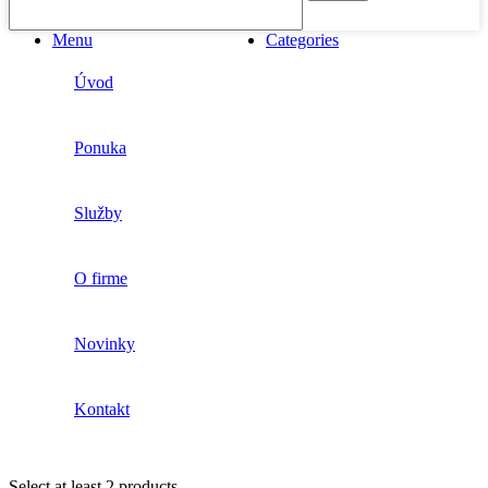
Menu
Categories
Úvod
Ponuka
Služby
O firme
Novinky
Kontakt
Select at least 2 products