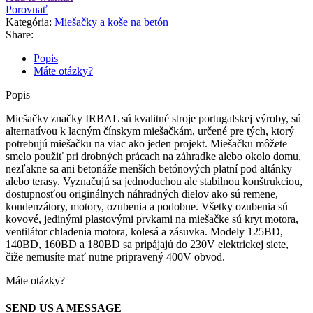
Porovnať
Kategória:
Miešačky a koše na betón
Share:
Popis
Máte otázky?
Popis
Miešačky značky IRBAL sú kvalitné stroje portugalskej výroby, sú
alternatívou k lacným čínskym miešačkám, určené pre tých, ktorý
potrebujú miešačku na viac ako jeden projekt. Miešačku môžete
smelo použiť pri drobných prácach na záhradke alebo okolo domu,
nezľakne sa ani betonáže menších betónových platní pod altánky
alebo terasy. Vyznačujú sa jednoduchou ale stabilnou konštrukciou,
dostupnosťou originálnych náhradných dielov ako sú remene,
kondenzátory, motory, ozubenia a podobne. Všetky ozubenia sú
kovové, jedinými plastovými prvkami na miešačke sú kryt motora,
ventilátor chladenia motora, kolesá a zásuvka. Modely 125BD,
140BD, 160BD a 180BD sa pripájajú do 230V elektrickej siete,
čiže nemusíte mať nutne pripravený 400V obvod.
Máte otázky?
SEND US A MESSAGE