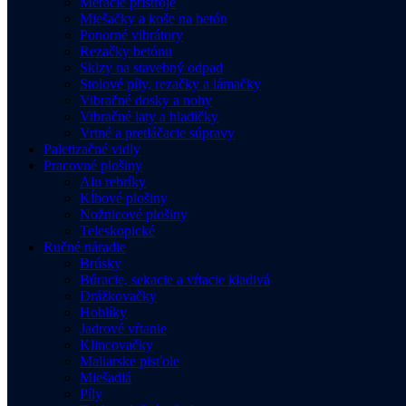
Meracie prístroje
Miešačky a koše na betón
Ponorné vibrátory
Rezačky betónu
Sklzy na stavebný odpad
Stolové píly, rezačky a lámačky
Vibračné dosky a nohy
Vibračné laty a hladičky
Vrtné a pretláčacie súpravy
Paletizačné vidly
Pracovné plošiny
Alu rebríky
Kĺbové plošiny
Nožnicové plošiny
Teleskopické
Ručné náradie
Brúsky
Búracie, sekacie a vŕtacie kladivá
Drážkovačky
Hoblíky
Jadrové vŕtanie
Klincovačky
Maliarske pisťole
Miešadlá
Píly