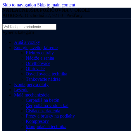
Skip to navigation
Skip to main content
NAJLACNEJŠIA POŽIČOVŇA V OKOLÍ
ADRESA:
Obchodná 27, 921 01 Piešťany
Vyber z kategórii
Autá a vozíky
Energie, svetlo, kúrenie
Elektrocentrály
Nádrže a sanita
Odvlhčovače
Ohrievače
Osvetľovacia technika
Tankovacie nádrže
Kontajnery a ploty
Lešenie
Malá mechanizácia
Čerpadlá na betón
Čerpadlá na vodu a kal
Čistiace zariadenia
Frézy a brúsky na podlahy
Kompresory
Manipulačná technika