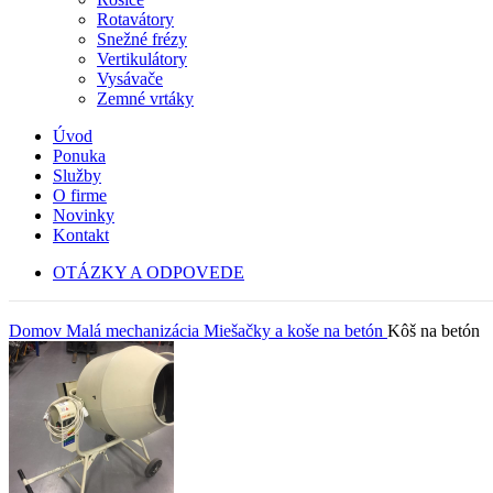
Rotavátory
Snežné frézy
Vertikulátory
Vysávače
Zemné vrtáky
Úvod
Ponuka
Služby
O firme
Novinky
Kontakt
OTÁZKY A ODPOVEDE
Domov
Malá mechanizácia
Miešačky a koše na betón
Kôš na betón