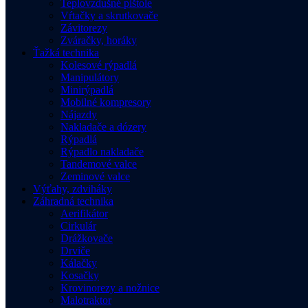
Teplovzdušné pištole
Vŕtačky a skrutkovače
Závitorezy
Zváračky, horáky
Ťažká technika
Kolesové rýpadlá
Manipulátory
Minirýpadlá
Mobilné kompresory
Nájazdy
Nakladače a dózery
Rýpadlá
Rýpadlo nakladače
Tandemové valce
Zeminové valce
Výťahy, zdviháky
Záhradná technika
Aerifikátor
Cirkulár
Drážkovače
Drviče
Kálačky
Kosačky
Krovinorezy a nožnice
Malotraktor