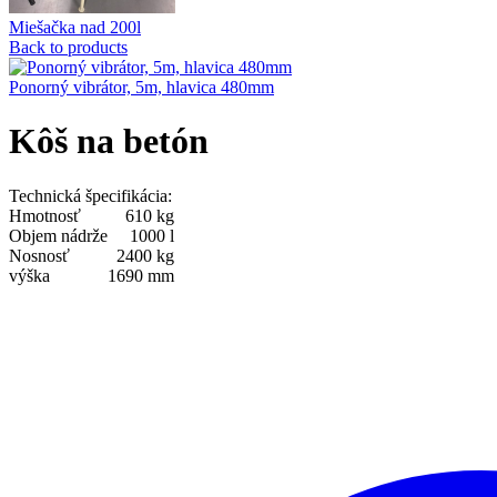
Miešačka nad 200l
Back to products
Ponorný vibrátor, 5m, hlavica 480mm
Kôš na betón
Technická špecifikácia:
Hmotnosť
610 kg
Objem nádrže
1000 l
Nosnosť
2400 kg
výška
1690 mm