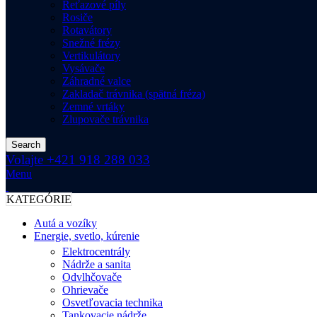
Reťazové píly
Rosiče
Rotavátory
Snežné frézy
Vertikulátory
Vysávače
Záhradné valce
Zakladač trávnika (spätná fréza)
Zemné vrtáky
Zlupovače trávnika
Search
Volajte +421 918 288 033
Menu
KATEGÓRIE
Autá a vozíky
Energie, svetlo, kúrenie
Elektrocentrály
Nádrže a sanita
Odvlhčovače
Ohrievače
Osvetľovacia technika
Tankovacie nádrže