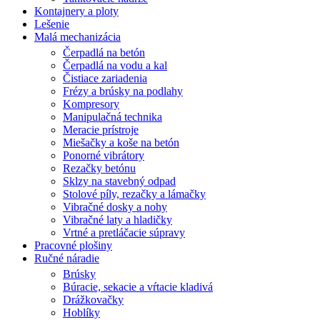
Kontajnery a ploty
Lešenie
Malá mechanizácia
Čerpadlá na betón
Čerpadlá na vodu a kal
Čistiace zariadenia
Frézy a brúsky na podlahy
Kompresory
Manipulačná technika
Meracie prístroje
Miešačky a koše na betón
Ponorné vibrátory
Rezačky betónu
Sklzy na stavebný odpad
Stolové píly, rezačky a lámačky
Vibračné dosky a nohy
Vibračné laty a hladičky
Vrtné a pretláčacie súpravy
Pracovné plošiny
Ručné náradie
Brúsky
Búracie, sekacie a vŕtacie kladivá
Drážkovačky
Hoblíky