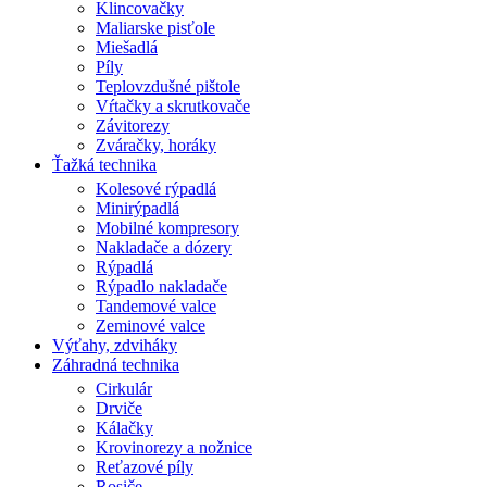
Klincovačky
Maliarske pisťole
Miešadlá
Píly
Teplovzdušné pištole
Vŕtačky a skrutkovače
Závitorezy
Zváračky, horáky
Ťažká technika
Kolesové rýpadlá
Minirýpadlá
Mobilné kompresory
Nakladače a dózery
Rýpadlá
Rýpadlo nakladače
Tandemové valce
Zeminové valce
Výťahy, zdviháky
Záhradná technika
Cirkulár
Drviče
Kálačky
Krovinorezy a nožnice
Reťazové píly
Rosiče