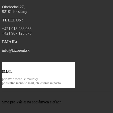
Obchodná 27,
92101 Piešťany
TELEFÓN:
+421 918 288 033
+421 907 123 873
EMAIL:
info@kizorent.sk
EMAIL:
prídavné meno: e-mailový
podstatné meno: e-mail, elektronická pošta
Sme pre Vás aj na sociálnych sieťach