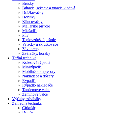
Brúsky
Búracie, sekacie a vŕtacie kladivá
Drážkovačky
Hoblíky
Klincovačky
Maliarske pisťole
Miešadlá
Píly
Teplovzdušné pištole
Vŕtačky a skrutkovače
Závitorezy
Zváračky, horáky
Ťažká technika
Kolesové rýpadlá
Minirýpadlá
Mobilné kompresory
Nakladače a dózery
Rýpadlá
Rýpadlo nakladače
Tandemové valce
Zeminové valce
Výťahy, zdviháky
Záhradná technika
Cirkulár
Drviče