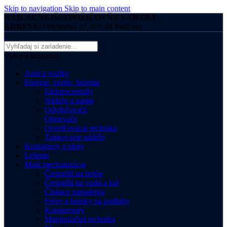
Skip to navigation
Skip to main content
NAJLACNEJŠIA POŽIČOVŇA V OKOLÍ
ADRESA:
Obchodná 27, 921 01 Piešťany
Vyber z kategórii
Autá a vozíky
Energie, svetlo, kúrenie
Elektrocentrály
Nádrže a sanita
Odvlhčovače
Ohrievače
Osvetľovacia technika
Tankovacie nádrže
Kontajnery a ploty
Lešenie
Malá mechanizácia
Čerpadlá na betón
Čerpadlá na vodu a kal
Čistiace zariadenia
Frézy a brúsky na podlahy
Kompresory
Manipulačná technika