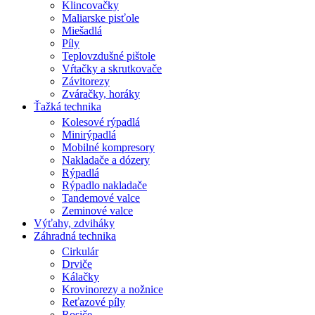
Klincovačky
Maliarske pisťole
Miešadlá
Píly
Teplovzdušné pištole
Vŕtačky a skrutkovače
Závitorezy
Zváračky, horáky
Ťažká technika
Kolesové rýpadlá
Minirýpadlá
Mobilné kompresory
Nakladače a dózery
Rýpadlá
Rýpadlo nakladače
Tandemové valce
Zeminové valce
Výťahy, zdviháky
Záhradná technika
Cirkulár
Drviče
Kálačky
Krovinorezy a nožnice
Reťazové píly
Rosiče