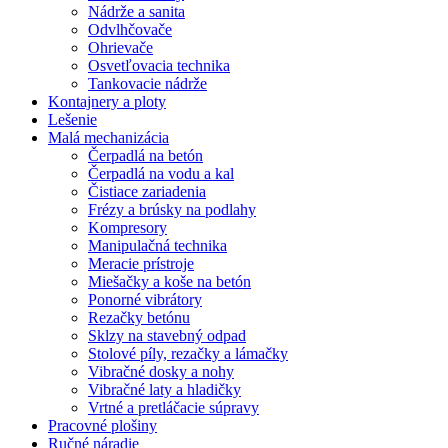
Nádrže a sanita
Odvlhčovače
Ohrievače
Osvetľovacia technika
Tankovacie nádrže
Kontajnery a ploty
Lešenie
Malá mechanizácia
Čerpadlá na betón
Čerpadlá na vodu a kal
Čistiace zariadenia
Frézy a brúsky na podlahy
Kompresory
Manipulačná technika
Meracie prístroje
Miešačky a koše na betón
Ponorné vibrátory
Rezačky betónu
Sklzy na stavebný odpad
Stolové píly, rezačky a lámačky
Vibračné dosky a nohy
Vibračné laty a hladičky
Vrtné a pretláčacie súpravy
Pracovné plošiny
Ručné náradie