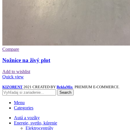
Compare
Nožnice na živý plot
Add to wishlist
Quick view
KIZORENT
2021 CREATED BY
ReklaMix
. PREMIUM E-COMMERCE.
Search
Menu
Categories
Autá a vozíky
Energie, svetlo, kúrenie
Elektrocentrály