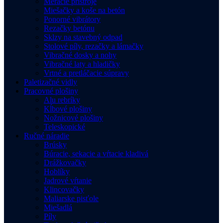
Meracie prístroje
Miešačky a koše na betón
Ponorné vibrátory
Rezačky betónu
Sklzy na stavebný odpad
Stolové píly, rezačky a lámačky
Vibračné dosky a nohy
Vibračné laty a hladičky
Vrtné a pretláčacie súpravy
Paletizačné vidly
Pracovné plošiny
Alu rebríky
Kĺbové plošiny
Nožnicové plošiny
Teleskopické
Ručné náradie
Brúsky
Búracie, sekacie a vŕtacie kladivá
Drážkovačky
Hoblíky
Jadrové vŕtanie
Klincovačky
Maliarske pisťole
Miešadlá
Píly