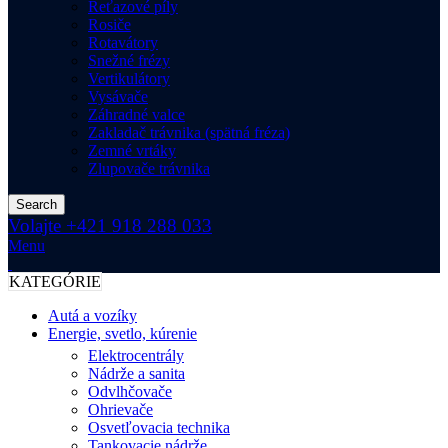
Reťazové píly
Rosiče
Rotavátory
Snežné frézy
Vertikulátory
Vysávače
Záhradné valce
Zakladač trávnika (spätná fréza)
Zemné vrtáky
Zlupovače trávnika
Search
Volajte +421 918 288 033
Menu
KATEGÓRIE
Autá a vozíky
Energie, svetlo, kúrenie
Elektrocentrály
Nádrže a sanita
Odvlhčovače
Ohrievače
Osvetľovacia technika
Tankovacie nádrže