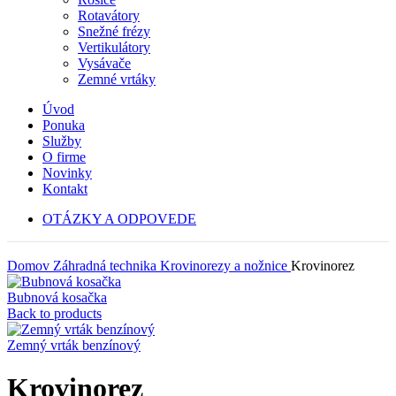
Rotavátory
Snežné frézy
Vertikulátory
Vysávače
Zemné vrtáky
Úvod
Ponuka
Služby
O firme
Novinky
Kontakt
OTÁZKY A ODPOVEDE
Domov
Záhradná technika
Krovinorezy a nožnice
Krovinorez
Bubnová kosačka
Back to products
Zemný vrták benzínový
Krovinorez