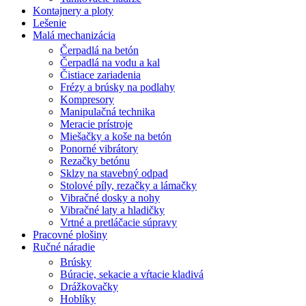
Kontajnery a ploty
Lešenie
Malá mechanizácia
Čerpadlá na betón
Čerpadlá na vodu a kal
Čistiace zariadenia
Frézy a brúsky na podlahy
Kompresory
Manipulačná technika
Meracie prístroje
Miešačky a koše na betón
Ponorné vibrátory
Rezačky betónu
Sklzy na stavebný odpad
Stolové píly, rezačky a lámačky
Vibračné dosky a nohy
Vibračné laty a hladičky
Vrtné a pretláčacie súpravy
Pracovné plošiny
Ručné náradie
Brúsky
Búracie, sekacie a vŕtacie kladivá
Drážkovačky
Hoblíky