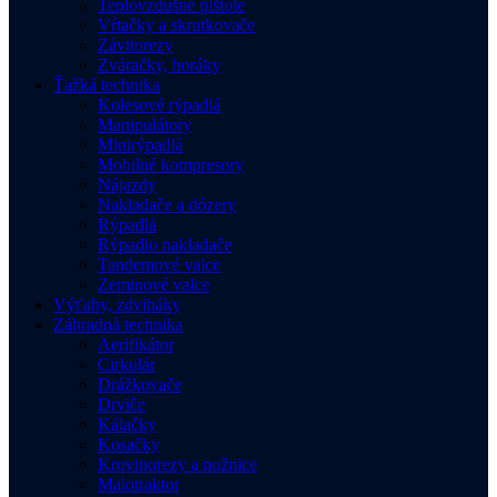
Teplovzdušné pištole
Vŕtačky a skrutkovače
Závitorezy
Zváračky, horáky
Ťažká technika
Kolesové rýpadlá
Manipulátory
Minirýpadlá
Mobilné kompresory
Nájazdy
Nakladače a dózery
Rýpadlá
Rýpadlo nakladače
Tandemové valce
Zeminové valce
Výťahy, zdviháky
Záhradná technika
Aerifikátor
Cirkulár
Drážkovače
Drviče
Kálačky
Kosačky
Krovinorezy a nožnice
Malotraktor