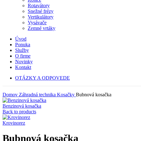
Rotavátory
Snežné frézy
Vertikulátory
Vysávače
Zemné vrtáky
Úvod
Ponuka
Služby
O firme
Novinky
Kontakt
OTÁZKY A ODPOVEDE
Domov
Záhradná technika
Kosačky
Bubnová kosačka
Benzinová kosačka
Back to products
Krovinorez
Bubnová kosačka