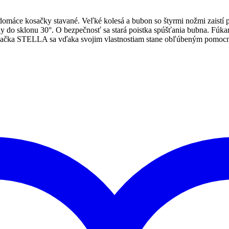
omáce kosačky stavané. Veľké kolesá a bubon so štyrmi nožmi zaistí po
 do sklonu 30°. O bezpečnosť sa stará poistka spúšťania bubna. Fúkan
osačka STELLA sa vďaka svojim vlastnostiam stane obľúbeným pomocní