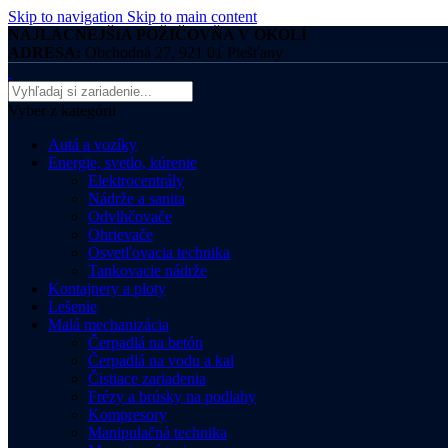
Skip to navigation
Skip to main content
NAJLACNEJŠIA POŽIČOVŇA V OKOLÍ
ADRESA:
Obchodná 27, 921 01 Piešťany
Vyber z kategórii
Autá a vozíky
Energie, svetlo, kúrenie
Elektrocentrály
Nádrže a sanita
Odvlhčovače
Ohrievače
Osvetľovacia technika
Tankovacie nádrže
Kontajnery a ploty
Lešenie
Malá mechanizácia
Čerpadlá na betón
Čerpadlá na vodu a kal
Čistiace zariadenia
Frézy a brúsky na podlahy
Kompresory
Manipulačná technika