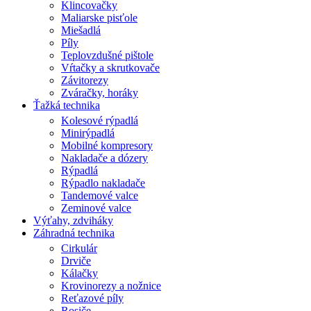
Klincovačky
Maliarske pisťole
Miešadlá
Píly
Teplovzdušné pištole
Vŕtačky a skrutkovače
Závitorezy
Zváračky, horáky
Ťažká technika
Kolesové rýpadlá
Minirýpadlá
Mobilné kompresory
Nakladače a dózery
Rýpadlá
Rýpadlo nakladače
Tandemové valce
Zeminové valce
Výťahy, zdviháky
Záhradná technika
Cirkulár
Drviče
Kálačky
Krovinorezy a nožnice
Reťazové píly
Rosiče