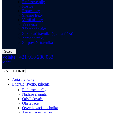
Reťazové píly
Rosiče
Rotavátory
Snežné frézy
Vertikulátory
Vysávače
Záhradné valce
Zakladač trávnika (spätná fréza)
Zemné vrtáky
Zlupovače trávnika
Search
Volajte +421 918 288 033
Menu
KATEGÓRIE
Autá a vozíky
Energie, svetlo, kúrenie
Elektrocentrály
Nádrže a sanita
Odvlhčovače
Ohrievače
Osvetľovacia technika
Tankovacie nádrže