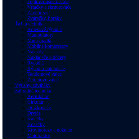
Teplovzdušné pištole
Vŕtačky a skrutkovače
Závitorezy
Zváračky, horáky
Ťažká technika
Kolesové rýpadlá
Manipulátory
Minirýpadlá
Mobilné kompresory
Nájazdy
Nakladače a dózery
Rýpadlá
Rýpadlo nakladače
Tandemové valce
Zeminové valce
Výťahy, zdviháky
Záhradná technika
Aerifikátor
Cirkulár
Drážkovače
Drviče
Kálačky
Kosačky
Krovinorezy a nožnice
Malotraktor