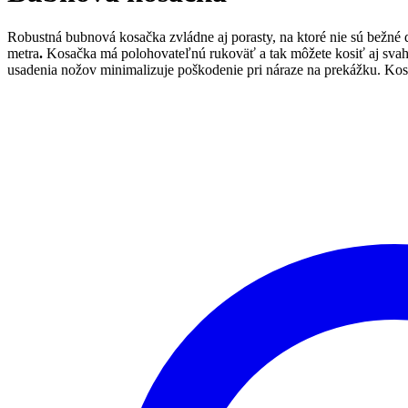
Robustná bubnová kosačka zvládne aj porasty, na ktoré nie sú bežné d
metra
.
Kosačka má polohovateľnú rukoväť a tak môžete kosiť aj svahy
usadenia nožov minimalizuje poškodenie pri náraze na prekážku. K