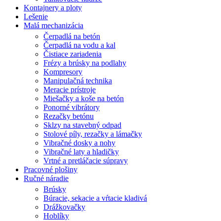
Kontajnery a ploty
Lešenie
Malá mechanizácia
Čerpadlá na betón
Čerpadlá na vodu a kal
Čistiace zariadenia
Frézy a brúsky na podlahy
Kompresory
Manipulačná technika
Meracie prístroje
Miešačky a koše na betón
Ponorné vibrátory
Rezačky betónu
Sklzy na stavebný odpad
Stolové píly, rezačky a lámačky
Vibračné dosky a nohy
Vibračné laty a hladičky
Vrtné a pretláčacie súpravy
Pracovné plošiny
Ručné náradie
Brúsky
Búracie, sekacie a vŕtacie kladivá
Drážkovačky
Hoblíky