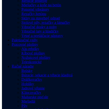
Meracie prístroje
Miešačky a koše na betón
Ponorné vibrátory
Rezačky betónu
Sklzy na stavebný odpad
Stolové píly, rezačky a lámačky
Vibračné dosky a nohy
Vibračné laty a hladičky
Vrtné a pretláčacie súpravy
Paletizačné vidly
Pracovné plošiny
Alu rebríky
Kĺbové plošiny
Nožnicové plošiny
Teleskopické
Ručné náradie
Brúsky
Búracie, sekacie a vŕtacie kladivá
Drážkovačky
Hoblíky
Jadrové vŕtanie
Klincovačky
Maliarske pisťole
Miešadlá
Píly