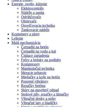
Energie, svetlo, kúrenie
Elektrocentrály
Nádrže a sanita
Odvlhčovače
Ohrievače
Osvetľovacia technika
Tankovacie nádrže
Kontajnery a ploty
Lešenie
Malá mechanizácia
Čerpadlá na betón
Čerpadlá na vodu a kal
Čistiace zariadenia
Frézy a brúsky na podlahy
Kompresory
Manipulačná technika
Meracie prístroje
Miešačky a koše na betón
Ponorné vibrátory
Rezačky betónu
Sklzy na stavebný odpad
Stolové píly, rezačky a lámačky
Vibračné dosky a nohy
Vibračné laty a hladičky