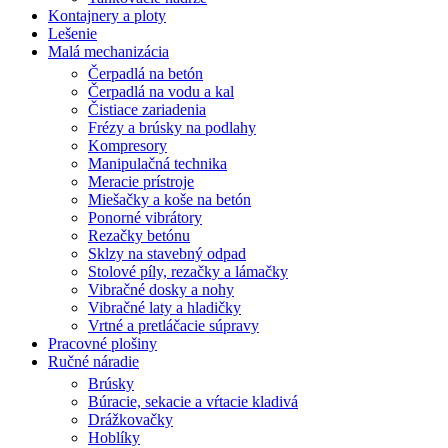
Kontajnery a ploty
Lešenie
Malá mechanizácia
Čerpadlá na betón
Čerpadlá na vodu a kal
Čistiace zariadenia
Frézy a brúsky na podlahy
Kompresory
Manipulačná technika
Meracie prístroje
Miešačky a koše na betón
Ponorné vibrátory
Rezačky betónu
Sklzy na stavebný odpad
Stolové píly, rezačky a lámačky
Vibračné dosky a nohy
Vibračné laty a hladičky
Vrtné a pretláčacie súpravy
Pracovné plošiny
Ručné náradie
Brúsky
Búracie, sekacie a vŕtacie kladivá
Drážkovačky
Hoblíky