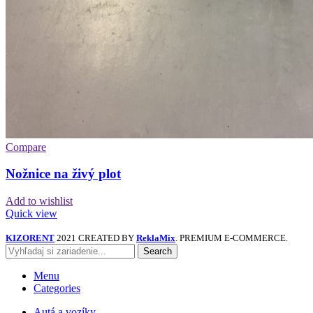
Compare
Nožnice na živý plot
Add to wishlist
Quick view
KIZORENT
2021 CREATED BY
ReklaMix
. PREMIUM E-COMMERCE.
Search
Menu
Categories
Autá a vozíky