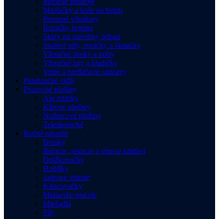
Meracie prístroje
Miešačky a koše na betón
Ponorné vibrátory
Rezačky betónu
Sklzy na stavebný odpad
Stolové píly, rezačky a lámačky
Vibračné dosky a nohy
Vibračné laty a hladičky
Vrtné a pretláčacie súpravy
Paletizačné vidly
Pracovné plošiny
Alu rebríky
Kĺbové plošiny
Nožnicové plošiny
Teleskopické
Ručné náradie
Brúsky
Búracie, sekacie a vŕtacie kladivá
Drážkovačky
Hoblíky
Jadrové vŕtanie
Klincovačky
Maliarske pisťole
Miešadlá
Píly