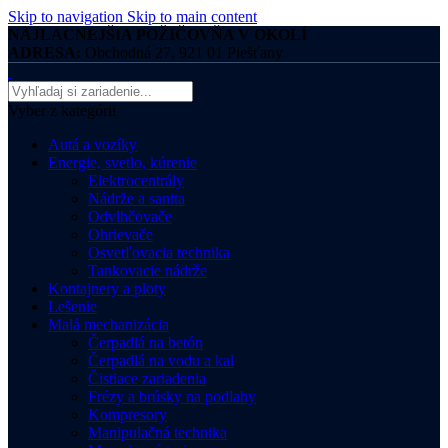
Skip to navigation
Skip to main content
NAJLACNEJŠIA POŽIČOVŇA V OKOLÍ
ADRESA:
Obchodná 27, 921 01 Piešťany
Vyber z kategórii
Autá a vozíky
Energie, svetlo, kúrenie
Elektrocentrály
Nádrže a sanita
Odvlhčovače
Ohrievače
Osvetľovacia technika
Tankovacie nádrže
Kontajnery a ploty
Lešenie
Malá mechanizácia
Čerpadlá na betón
Čerpadlá na vodu a kal
Čistiace zariadenia
Frézy a brúsky na podlahy
Kompresory
Manipulačná technika