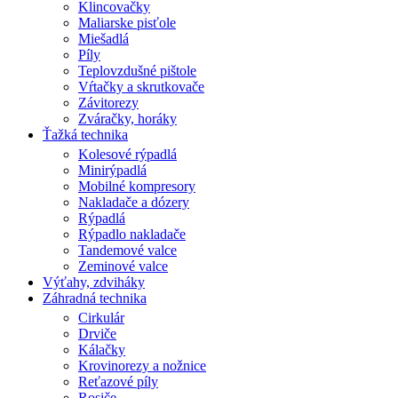
Klincovačky
Maliarske pisťole
Miešadlá
Píly
Teplovzdušné pištole
Vŕtačky a skrutkovače
Závitorezy
Zváračky, horáky
Ťažká technika
Kolesové rýpadlá
Minirýpadlá
Mobilné kompresory
Nakladače a dózery
Rýpadlá
Rýpadlo nakladače
Tandemové valce
Zeminové valce
Výťahy, zdviháky
Záhradná technika
Cirkulár
Drviče
Kálačky
Krovinorezy a nožnice
Reťazové píly
Rosiče