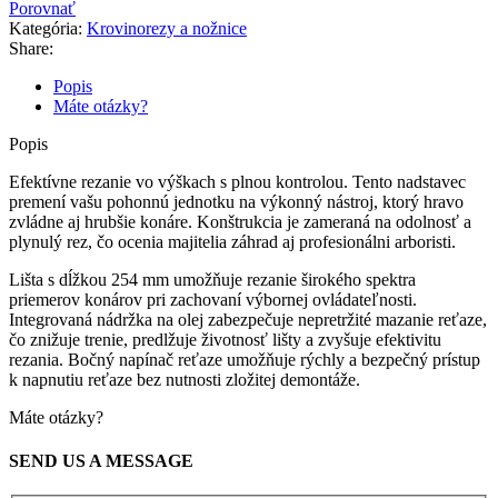
Porovnať
Kategória:
Krovinorezy a nožnice
Share:
Popis
Máte otázky?
Popis
Efektívne rezanie vo výškach s plnou kontrolou. Tento nadstavec
premení vašu pohonnú jednotku na výkonný nástroj, ktorý hravo
zvládne aj hrubšie konáre. Konštrukcia je zameraná na odolnosť a
plynulý rez, čo ocenia majitelia záhrad aj profesionálni arboristi.
Lišta s dĺžkou 254 mm umožňuje rezanie širokého spektra
priemerov konárov pri zachovaní výbornej ovládateľnosti.
Integrovaná nádržka na olej zabezpečuje nepretržité mazanie reťaze,
čo znižuje trenie, predlžuje životnosť lišty a zvyšuje efektivitu
rezania. Bočný napínač reťaze umožňuje rýchly a bezpečný prístup
k napnutiu reťaze bez nutnosti zložitej demontáže.
Máte otázky?
SEND US A MESSAGE