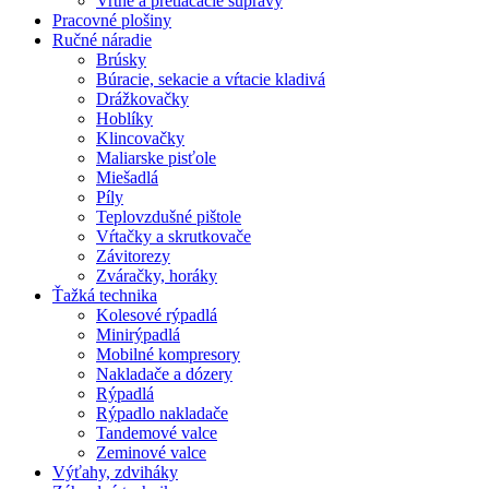
Vrtné a pretláčacie súpravy
Pracovné plošiny
Ručné náradie
Brúsky
Búracie, sekacie a vŕtacie kladivá
Drážkovačky
Hoblíky
Klincovačky
Maliarske pisťole
Miešadlá
Píly
Teplovzdušné pištole
Vŕtačky a skrutkovače
Závitorezy
Zváračky, horáky
Ťažká technika
Kolesové rýpadlá
Minirýpadlá
Mobilné kompresory
Nakladače a dózery
Rýpadlá
Rýpadlo nakladače
Tandemové valce
Zeminové valce
Výťahy, zdviháky