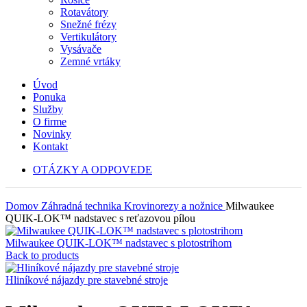
Rotavátory
Snežné frézy
Vertikulátory
Vysávače
Zemné vrtáky
Úvod
Ponuka
Služby
O firme
Novinky
Kontakt
OTÁZKY A ODPOVEDE
Domov
Záhradná technika
Krovinorezy a nožnice
Milwaukee
QUIK-LOK™ nadstavec s reťazovou pílou
Milwaukee QUIK-LOK™ nadstavec s plotostrihom
Back to products
Hliníkové nájazdy pre stavebné stroje