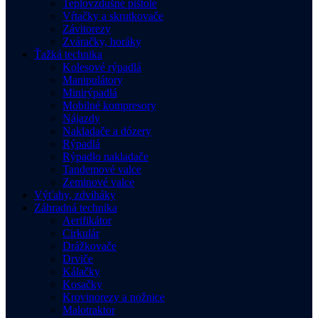
Teplovzdušné pištole
Vŕtačky a skrutkovače
Závitorezy
Zváračky, horáky
Ťažká technika
Kolesové rýpadlá
Manipulátory
Minirýpadlá
Mobilné kompresory
Nájazdy
Nakladače a dózery
Rýpadlá
Rýpadlo nakladače
Tandemové valce
Zeminové valce
Výťahy, zdviháky
Záhradná technika
Aerifikátor
Cirkulár
Drážkovače
Drviče
Kálačky
Kosačky
Krovinorezy a nožnice
Malotraktor