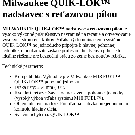
Milwaukee QUIK-LOK™
nadstavec s reťazovou pílou
MILWAUKEE QUIK-LOK™ nadstavec s reťazovou pílou
je
vysoko výkonné príslušenstvo navrhnuté na rezanie a odvetvovanie
vysokých stromov a kríkov. Vďaka rýchloupínaciemu systému
QUIK-LOK™ ho jednoducho pripojíte k hlavnej pohonnej
jednotke, čím okamžite získate profesionálnu tyčovú pílu. Je to
ideálne riešenie pre bezpečnú prácu zo zeme bez potreby rebríka.
Technické parametre:
Kompatibilita: Výhradne pre Milwaukee M18 FUEL™
QUIK-LOK™ pohonnú jednotku.
Dĺžka lišty: 254 mm (10″).
Rýchlosť reťaze: Závisí od nastavenia pohonnej jednotky
(vysoký výkon vďaka systému M18 FUEL™).
Objem olejovej nádrže: Priehľadná nádržka pre jednoduchú
kontrolu hladiny oleja.
Systém uchytenia: QUIK-LOK™