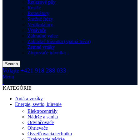
Reťazové píly
Rosiče
Rotavátory
Snežné frézy
Vertikulátory
Vysávače
Záhradné valce
Zakladač trávnika (spätná fréza)
Zemné vrtáky
Zlupovače trávnika
Search
Volajte +421 918 288 033
Menu
KATEGÓRIE
Autá a vozíky
Energie, svetlo, kúrenie
Elektrocentrály
Nádrže a sanita
Odvlhčovače
Ohrievače
Osvetľovacia technika
Tankovacie nádrže