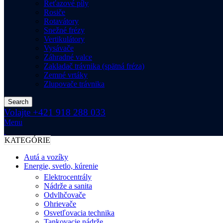
Reťazové píly
Rosiče
Rotavátory
Snežné frézy
Vertikulátory
Vysávače
Záhradné valce
Zakladač trávnika (spätná fréza)
Zemné vrtáky
Zlupovače trávnika
Search
Volajte +421 918 288 033
Menu
KATEGÓRIE
Autá a vozíky
Energie, svetlo, kúrenie
Elektrocentrály
Nádrže a sanita
Odvlhčovače
Ohrievače
Osvetľovacia technika
Tankovacie nádrže