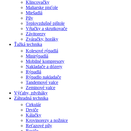
Klincovačky
Maliarske pisťole
Miešadlá
Píly
Teplovzdušné pištole
Vŕtačky a skrutkovače
Závitorezy
Zváračky, horáky
Ťažká technika
Kolesové rýpadlá
Minirýpadlá
Mobilné kompresory
Nakladače a dózery
Rýpadlá
Rýpadlo nakladače
Tandemové valce
Zeminové valce
Výťahy, zdviháky
Záhradná technika
Cirkulár
Drviče
Kálačky
Krovinorezy a nožnice
Reťazové píly
Rosiče