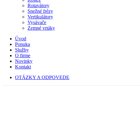
Rotavátory
Snežné frézy
Vertikulátory
Vysávače
Zemné vrtáky
Úvod
Ponuka
Služby
O firme
Novinky
Kontakt
OTÁZKY A ODPOVEDE