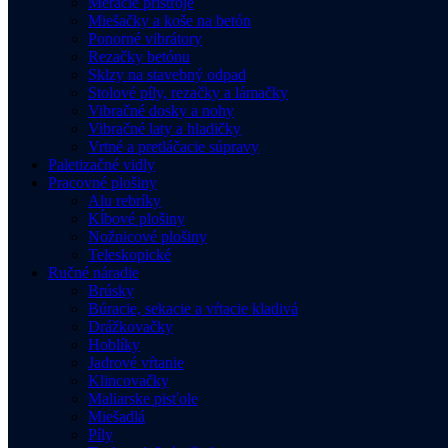
Meracie prístroje
Miešačky a koše na betón
Ponorné vibrátory
Rezačky betónu
Sklzy na stavebný odpad
Stolové píly, rezačky a lámačky
Vibračné dosky a nohy
Vibračné laty a hladičky
Vrtné a pretláčacie súpravy
Paletizačné vidly
Pracovné plošiny
Alu rebríky
Kĺbové plošiny
Nožnicové plošiny
Teleskopické
Ručné náradie
Brúsky
Búracie, sekacie a vŕtacie kladivá
Drážkovačky
Hoblíky
Jadrové vŕtanie
Klincovačky
Maliarske pisťole
Miešadlá
Píly