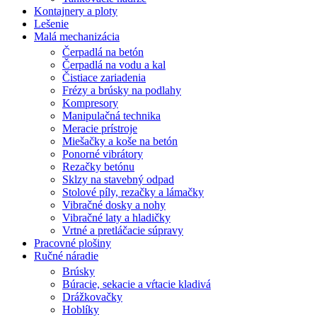
Kontajnery a ploty
Lešenie
Malá mechanizácia
Čerpadlá na betón
Čerpadlá na vodu a kal
Čistiace zariadenia
Frézy a brúsky na podlahy
Kompresory
Manipulačná technika
Meracie prístroje
Miešačky a koše na betón
Ponorné vibrátory
Rezačky betónu
Sklzy na stavebný odpad
Stolové píly, rezačky a lámačky
Vibračné dosky a nohy
Vibračné laty a hladičky
Vrtné a pretláčacie súpravy
Pracovné plošiny
Ručné náradie
Brúsky
Búracie, sekacie a vŕtacie kladivá
Drážkovačky
Hoblíky