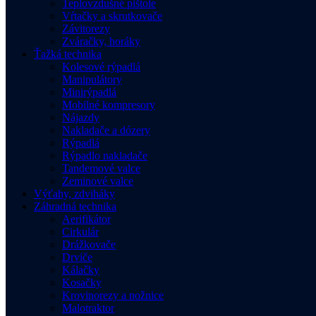
Teplovzdušné pištole
Vŕtačky a skrutkovače
Závitorezy
Zváračky, horáky
Ťažká technika
Kolesové rýpadlá
Manipulátory
Minirýpadlá
Mobilné kompresory
Nájazdy
Nakladače a dózery
Rýpadlá
Rýpadlo nakladače
Tandemové valce
Zeminové valce
Výťahy, zdviháky
Záhradná technika
Aerifikátor
Cirkulár
Drážkovače
Drviče
Kálačky
Kosačky
Krovinorezy a nožnice
Malotraktor