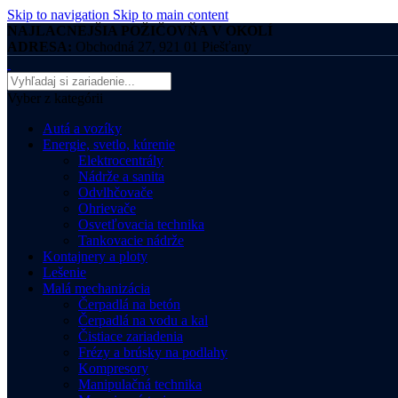
Skip to navigation
Skip to main content
NAJLACNEJŠIA POŽIČOVŇA V OKOLÍ
ADRESA:
Obchodná 27, 921 01 Piešťany
Vyber z kategórii
Autá a vozíky
Energie, svetlo, kúrenie
Elektrocentrály
Nádrže a sanita
Odvlhčovače
Ohrievače
Osvetľovacia technika
Tankovacie nádrže
Kontajnery a ploty
Lešenie
Malá mechanizácia
Čerpadlá na betón
Čerpadlá na vodu a kal
Čistiace zariadenia
Frézy a brúsky na podlahy
Kompresory
Manipulačná technika