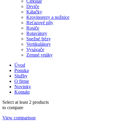
Cirkulár
Drviče
Kálačky
Krovinorezy a nožnice
Reťazové píly
Rosiče
Rotavátory
Snežné frézy
Vertikulátory
Vysávače
Zemné vrtáky
Úvod
Ponuka
Služby
O firme
Novinky
Kontakt
Select at least 2 products
to compare
View comparison