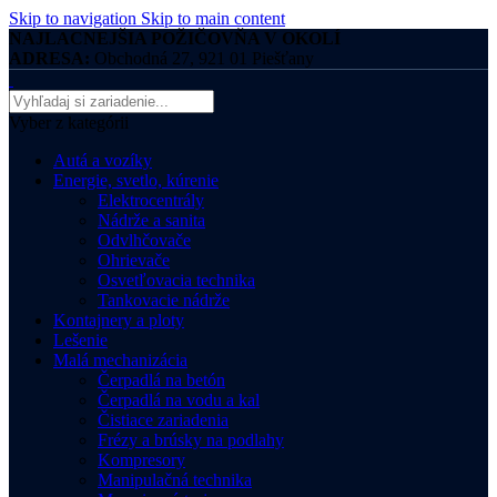
Skip to navigation
Skip to main content
NAJLACNEJŠIA POŽIČOVŇA V OKOLÍ
ADRESA:
Obchodná 27, 921 01 Piešťany
Vyber z kategórii
Autá a vozíky
Energie, svetlo, kúrenie
Elektrocentrály
Nádrže a sanita
Odvlhčovače
Ohrievače
Osvetľovacia technika
Tankovacie nádrže
Kontajnery a ploty
Lešenie
Malá mechanizácia
Čerpadlá na betón
Čerpadlá na vodu a kal
Čistiace zariadenia
Frézy a brúsky na podlahy
Kompresory
Manipulačná technika