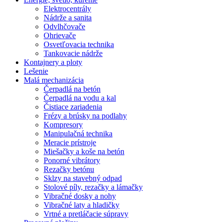
Elektrocentrály
Nádrže a sanita
Odvlhčovače
Ohrievače
Osvetľovacia technika
Tankovacie nádrže
Kontajnery a ploty
Lešenie
Malá mechanizácia
Čerpadlá na betón
Čerpadlá na vodu a kal
Čistiace zariadenia
Frézy a brúsky na podlahy
Kompresory
Manipulačná technika
Meracie prístroje
Miešačky a koše na betón
Ponorné vibrátory
Rezačky betónu
Sklzy na stavebný odpad
Stolové píly, rezačky a lámačky
Vibračné dosky a nohy
Vibračné laty a hladičky
Vrtné a pretláčacie súpravy