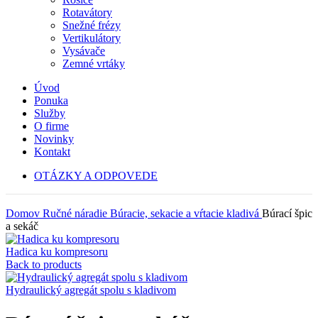
Rotavátory
Snežné frézy
Vertikulátory
Vysávače
Zemné vrtáky
Úvod
Ponuka
Služby
O firme
Novinky
Kontakt
OTÁZKY A ODPOVEDE
Domov
Ručné náradie
Búracie, sekacie a vŕtacie kladivá
Búrací špic
a sekáč
Hadica ku kompresoru
Back to products
Hydraulický agregát spolu s kladivom