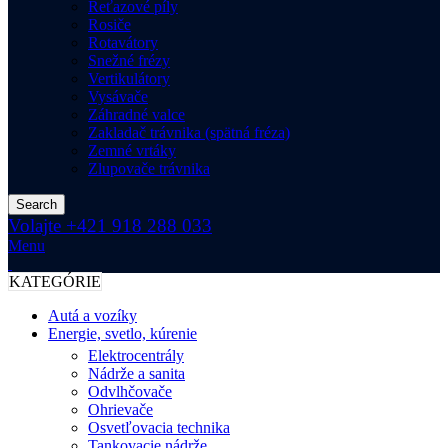
Reťazové píly
Rosiče
Rotavátory
Snežné frézy
Vertikulátory
Vysávače
Záhradné valce
Zakladač trávnika (spätná fréza)
Zemné vrtáky
Zlupovače trávnika
Search
Volajte +421 918 288 033
Menu
KATEGÓRIE
Autá a vozíky
Energie, svetlo, kúrenie
Elektrocentrály
Nádrže a sanita
Odvlhčovače
Ohrievače
Osvetľovacia technika
Tankovacie nádrže