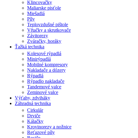
Klincovačky
Maliarske pisťole
Miešadlá
Píly
Teplovzdušné pištole
Vŕtačky a skrutkovače
Závitorezy
Zváračky, horáky
Ťažká technika
Kolesové rýpadlá
Minirýpadlá
Mobilné kompresory
Nakladače a dózery
Rýpadlá
Rýpadlo nakladače
Tandemové valce
Zeminové valce
Výťahy, zdviháky
Záhradná technika
Cirkulár
Drviče
Kálačky
Krovinorezy a nožnice
Reťazové píly
Rosiče