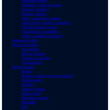
Meracie prístroje
Miešačky a koše na betón
Ponorné vibrátory
Rezačky betónu
Sklzy na stavebný odpad
Stolové píly, rezačky a lámačky
Vibračné dosky a nohy
Vibračné laty a hladičky
Vrtné a pretláčacie súpravy
Paletizačné vidly
Pracovné plošiny
Alu rebríky
Kĺbové plošiny
Nožnicové plošiny
Teleskopické
Ručné náradie
Brúsky
Búracie, sekacie a vŕtacie kladivá
Drážkovačky
Hoblíky
Jadrové vŕtanie
Klincovačky
Maliarske pisťole
Miešadlá
Píly