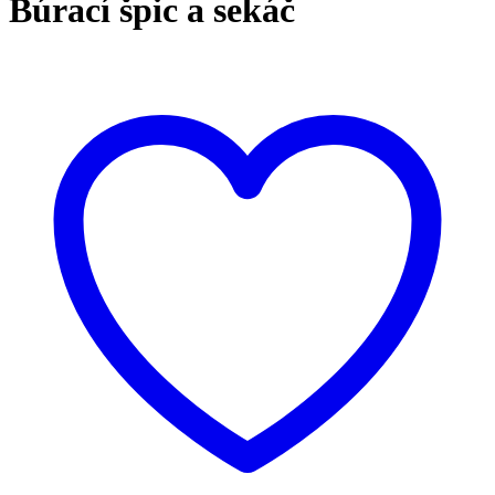
Búrací špic a sekáč