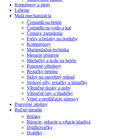
Kontajnery a ploty
Lešenie
Malá mechanizácia
Čerpadlá na betón
Čerpadlá na vodu a kal
Čistiace zariadenia
Frézy a brúsky na podlahy
Kompresory
Manipulačná technika
Meracie prístroje
Miešačky a koše na betón
Ponorné vibrátory
Rezačky betónu
Sklzy na stavebný odpad
Stolové píly, rezačky a lámačky
Vibračné dosky a nohy
Vibračné laty a hladičky
Vrtné a pretláčacie súpravy
Pracovné plošiny
Ručné náradie
Brúsky
Búracie, sekacie a vŕtacie kladivá
Drážkovačky
Hoblíky