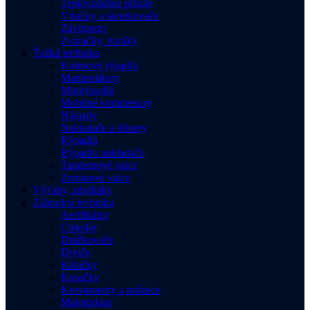
Teplovzdušné pištole
Vŕtačky a skrutkovače
Závitorezy
Zváračky, horáky
Ťažká technika
Kolesové rýpadlá
Manipulátory
Minirýpadlá
Mobilné kompresory
Nájazdy
Nakladače a dózery
Rýpadlá
Rýpadlo nakladače
Tandemové valce
Zeminové valce
Výťahy, zdviháky
Záhradná technika
Aerifikátor
Cirkulár
Drážkovače
Drviče
Kálačky
Kosačky
Krovinorezy a nožnice
Malotraktor