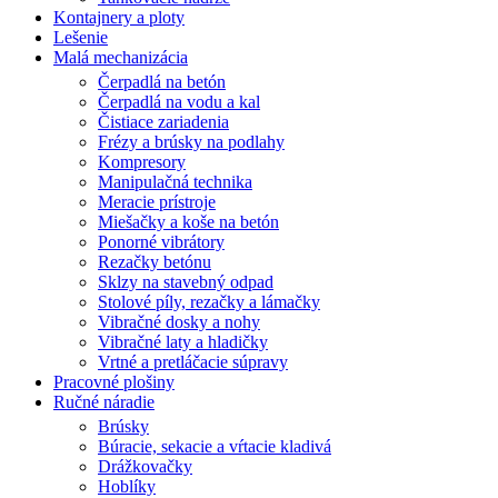
Kontajnery a ploty
Lešenie
Malá mechanizácia
Čerpadlá na betón
Čerpadlá na vodu a kal
Čistiace zariadenia
Frézy a brúsky na podlahy
Kompresory
Manipulačná technika
Meracie prístroje
Miešačky a koše na betón
Ponorné vibrátory
Rezačky betónu
Sklzy na stavebný odpad
Stolové píly, rezačky a lámačky
Vibračné dosky a nohy
Vibračné laty a hladičky
Vrtné a pretláčacie súpravy
Pracovné plošiny
Ručné náradie
Brúsky
Búracie, sekacie a vŕtacie kladivá
Drážkovačky
Hoblíky