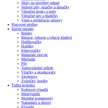
Sklzy na stavebný odpad
Stolové píly, rezačky a lámačky
Vibračné dosky a nohy
Vibračné laty a hladičky
Vrtné a pretláčacie súpravy
Pracovné plošiny
Ručné náradie
Brúsky
Búracie, sekacie a vŕtacie kladivá
Drážkovačky
Hoblíky
Klincovačky
Maliarske pisťole
Miešadlá
Píly
Teplovzdušné pištole
Vŕtačky a skrutkovače
Závitorezy
Zváračky, horáky
Ťažká technika
Kolesové rýpadlá
Minirýpadlá
Mobilné kompresory
Nakladače a dózery
Rýpadlá