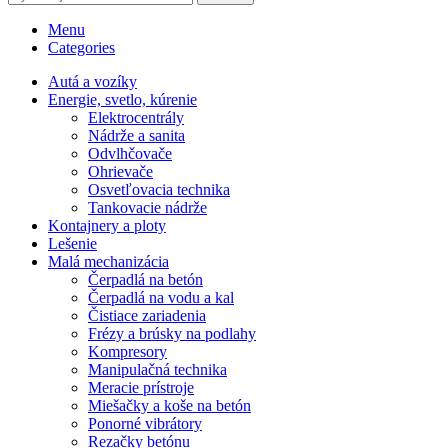
Menu
Categories
Autá a vozíky
Energie, svetlo, kúrenie
Elektrocentrály
Nádrže a sanita
Odvlhčovače
Ohrievače
Osvetľovacia technika
Tankovacie nádrže
Kontajnery a ploty
Lešenie
Malá mechanizácia
Čerpadlá na betón
Čerpadlá na vodu a kal
Čistiace zariadenia
Frézy a brúsky na podlahy
Kompresory
Manipulačná technika
Meracie prístroje
Miešačky a koše na betón
Ponorné vibrátory
Rezačky betónu