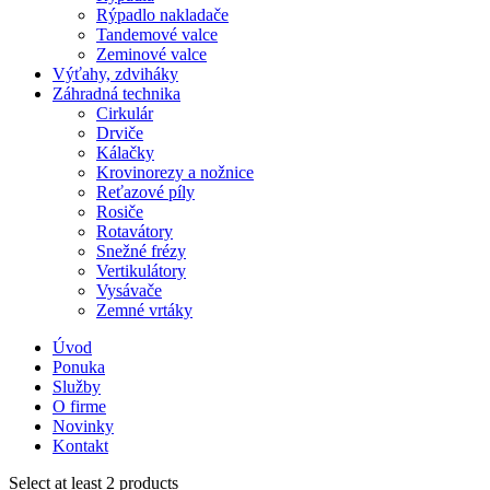
Rýpadlo nakladače
Tandemové valce
Zeminové valce
Výťahy, zdviháky
Záhradná technika
Cirkulár
Drviče
Kálačky
Krovinorezy a nožnice
Reťazové píly
Rosiče
Rotavátory
Snežné frézy
Vertikulátory
Vysávače
Zemné vrtáky
Úvod
Ponuka
Služby
O firme
Novinky
Kontakt
Select at least 2 products