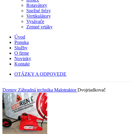
Rotavátory
Snežné frézy
Vertikulátory
Vysávače
Zemné vrtáky
Úvod
Ponuka
Služby
O firme
Novinky
Kontakt
OTÁZKY A ODPOVEDE
Domov
Záhradná technika
Malotraktor
Dvojriadkovač