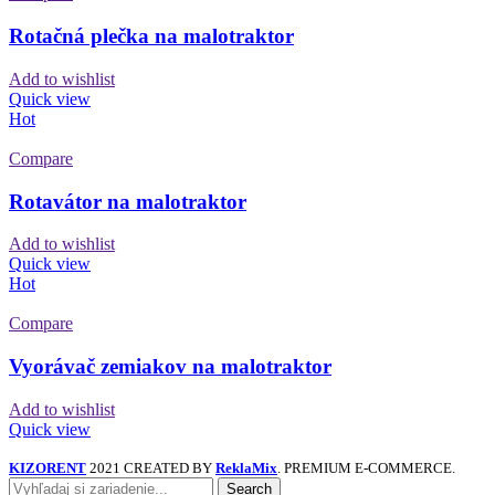
Rotačná plečka na malotraktor
Add to wishlist
Quick view
Hot
Compare
Rotavátor na malotraktor
Add to wishlist
Quick view
Hot
Compare
Vyorávač zemiakov na malotraktor
Add to wishlist
Quick view
KIZORENT
2021 CREATED BY
ReklaMix
. PREMIUM E-COMMERCE.
Search