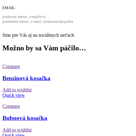
EMAIL:
prídavné meno: e-mailový
podstatné meno: e-mail, elektronická pošta
Sme pre Vás aj na sociálnych sieťach
Možno by sa Vám páčilo…
Compare
Benzinová kosačka
Add to wishlist
Quick view
Compare
Bubnová kosačka
Add to wishlist
Quick view