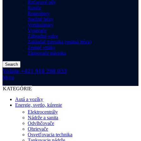
Reťazové píly
Rosiče
Rotavátory
Snežné frézy
Vertikulátory
Vysávače
Záhradné valce
Zakladač trávnika (spätná fréza)
Zemné vrtáky
Zlupovače trávnika
Search
Volajte +421 918 288 033
Menu
KATEGÓRIE
Autá a vozíky
Energie, svetlo, kúrenie
Elektrocentrály
Nádrže a sanita
Odvlhčovače
Ohrievače
Osvetľovacia technika
Tankovacie nádrže