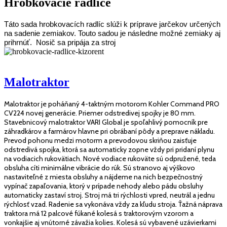
Hrobkovacie radlice
Táto sada hrobkovacích radlíc slúži k príprave jarčekov určených
na sadenie zemiakov. Touto sadou je následne možné zemiaky aj
prihrnúť. Nosič sa pripája za stroj
Malotraktor
Malotraktor je poháňaný 4-taktným motorom Kohler Command PRO
CV224 novej generácie. Priemer odstredivej spojky je 80 mm.
Stavebnicový malotraktor VARI Global je spoľahlivý pomocník pre
záhradkárov a farmárov hlavne pri obrábaní pôdy a preprave nákladu.
Prevod pohonu medzi motorm a prevodovou skriňou zaisťuje
odstredivá spojka, ktorá sa automaticky zopne vždy pri pridaní plynu
na vodiacich rukovätiach. Nové vodiace rukoväte sú odpružené, teda
obsluha cíti minimálne vibrácie do rúk. Sú stranovo aj výškovo
nastaviteľné z miesta obsluhy a nájdeme na nich bezpečnostný
vypínač zapaľovania, ktorý v prípade nehody alebo pádu obsluhy
automaticky zastaví stroj. Stroj má tri rýchlosti vpred, neutrál a jednu
rýchlosť vzad. Radenie sa vykonáva vždy za kľudu stroja. Ťažná náprava
traktora má 12 palcové fúkané kolesá s traktorovým vzorom a
vonkajšie aj vnútorné závažia kolies. Kolesá sú vybavené uzávierkami