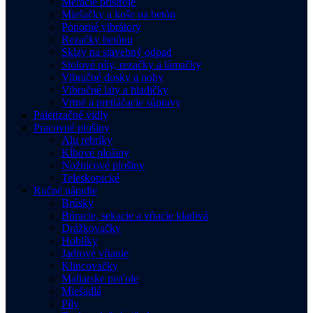
Meracie prístroje
Miešačky a koše na betón
Ponorné vibrátory
Rezačky betónu
Sklzy na stavebný odpad
Stolové píly, rezačky a lámačky
Vibračné dosky a nohy
Vibračné laty a hladičky
Vrtné a pretláčacie súpravy
Paletizačné vidly
Pracovné plošiny
Alu rebríky
Kĺbové plošiny
Nožnicové plošiny
Teleskopické
Ručné náradie
Brúsky
Búracie, sekacie a vŕtacie kladivá
Drážkovačky
Hoblíky
Jadrové vŕtanie
Klincovačky
Maliarske pisťole
Miešadlá
Píly