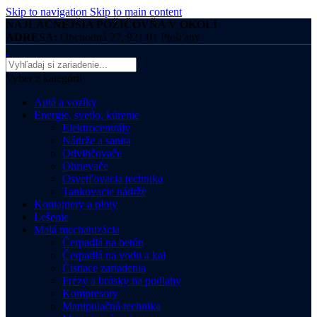
Skip to navigation
Skip to main content
NAJLACNEJŠIA POŽIČOVŇA V OKOLÍ
ADRESA:
Obchodná 27, 921 01 Piešťany
Vyber z kategórii
Autá a vozíky
Energie, svetlo, kúrenie
Elektrocentrály
Nádrže a sanita
Odvlhčovače
Ohrievače
Osvetľovacia technika
Tankovacie nádrže
Kontajnery a ploty
Lešenie
Malá mechanizácia
Čerpadlá na betón
Čerpadlá na vodu a kal
Čistiace zariadenia
Frézy a brúsky na podlahy
Kompresory
Manipulačná technika