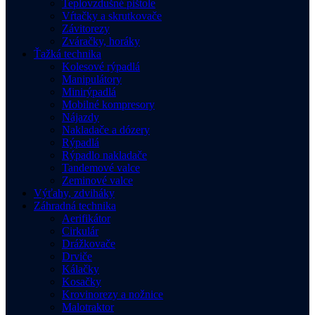
Teplovzdušné pištole
Vŕtačky a skrutkovače
Závitorezy
Zváračky, horáky
Ťažká technika
Kolesové rýpadlá
Manipulátory
Minirýpadlá
Mobilné kompresory
Nájazdy
Nakladače a dózery
Rýpadlá
Rýpadlo nakladače
Tandemové valce
Zeminové valce
Výťahy, zdviháky
Záhradná technika
Aerifikátor
Cirkulár
Drážkovače
Drviče
Kálačky
Kosačky
Krovinorezy a nožnice
Malotraktor