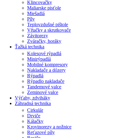
Klincovačky
Maliarske pisťole
Miešadlá
Píly
Teplovzdušné pištole
Vŕtačky a skrutkovače
Závitorezy
Zváračky, horáky
Ťažká technika
Kolesové rýpadlá
Minirýpadlá
Mobilné kompresory
Nakladače a dózery
Rýpadlá
Rýpadlo nakladače
Tandemové valce
Zeminové valce
Výťahy, zdviháky
Záhradná technika
Cirkulár
Drviče
Kálačky
Krovinorezy a nožnice
Reťazové píly
Rosiče