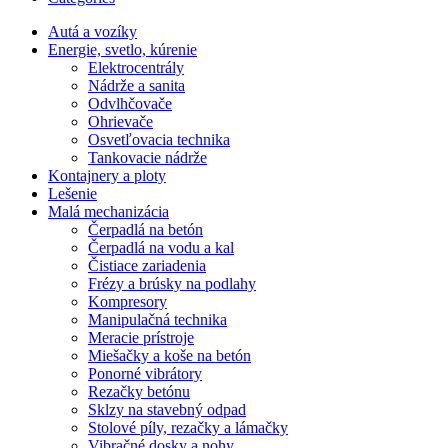
Autá a vozíky
Energie, svetlo, kúrenie
Elektrocentrály
Nádrže a sanita
Odvlhčovače
Ohrievače
Osvetľovacia technika
Tankovacie nádrže
Kontajnery a ploty
Lešenie
Malá mechanizácia
Čerpadlá na betón
Čerpadlá na vodu a kal
Čistiace zariadenia
Frézy a brúsky na podlahy
Kompresory
Manipulačná technika
Meracie prístroje
Miešačky a koše na betón
Ponorné vibrátory
Rezačky betónu
Sklzy na stavebný odpad
Stolové píly, rezačky a lámačky
Vibračné dosky a nohy