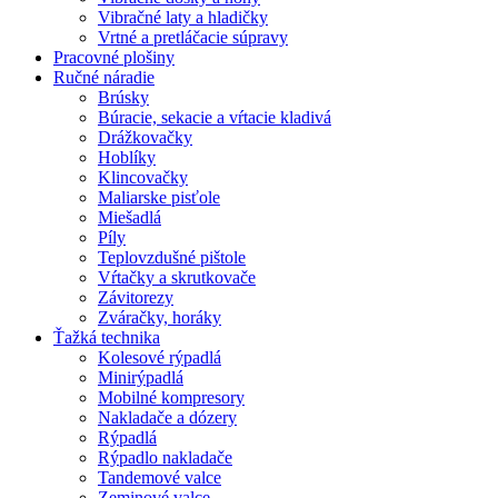
Vibračné laty a hladičky
Vrtné a pretláčacie súpravy
Pracovné plošiny
Ručné náradie
Brúsky
Búracie, sekacie a vŕtacie kladivá
Drážkovačky
Hoblíky
Klincovačky
Maliarske pisťole
Miešadlá
Píly
Teplovzdušné pištole
Vŕtačky a skrutkovače
Závitorezy
Zváračky, horáky
Ťažká technika
Kolesové rýpadlá
Minirýpadlá
Mobilné kompresory
Nakladače a dózery
Rýpadlá
Rýpadlo nakladače
Tandemové valce
Zeminové valce