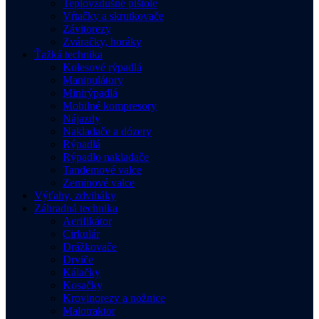
Teplovzdušné pištole
Vŕtačky a skrutkovače
Závitorezy
Zváračky, horáky
Ťažká technika
Kolesové rýpadlá
Manipulátory
Minirýpadlá
Mobilné kompresory
Nájazdy
Nakladače a dózery
Rýpadlá
Rýpadlo nakladače
Tandemové valce
Zeminové valce
Výťahy, zdviháky
Záhradná technika
Aerifikátor
Cirkulár
Drážkovače
Drviče
Kálačky
Kosačky
Krovinorezy a nožnice
Malotraktor