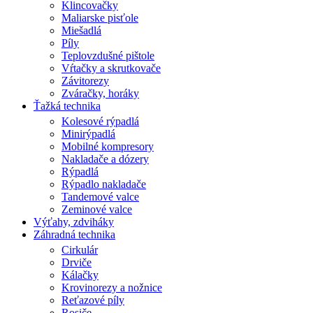
Klincovačky
Maliarske pisťole
Miešadlá
Píly
Teplovzdušné pištole
Vŕtačky a skrutkovače
Závitorezy
Zváračky, horáky
Ťažká technika
Kolesové rýpadlá
Minirýpadlá
Mobilné kompresory
Nakladače a dózery
Rýpadlá
Rýpadlo nakladače
Tandemové valce
Zeminové valce
Výťahy, zdviháky
Záhradná technika
Cirkulár
Drviče
Kálačky
Krovinorezy a nožnice
Reťazové píly
Rosiče