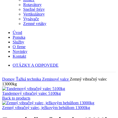
Rotavátory
Snežné frézy
Vertikulátory
Vysávače
Zemné vrtáky
Úvod
Ponuka
Služby
O firme
Novinky
Kontakt
OTÁZKY A ODPOVEDE
Domov
Ťažká technika
Zeminové valce
Zemný vibračný valec
13000kg
Tandemový vibračný valec 5100kg
Back to products
Zemný vibračný valec, ježkovým behúňom 13000kg