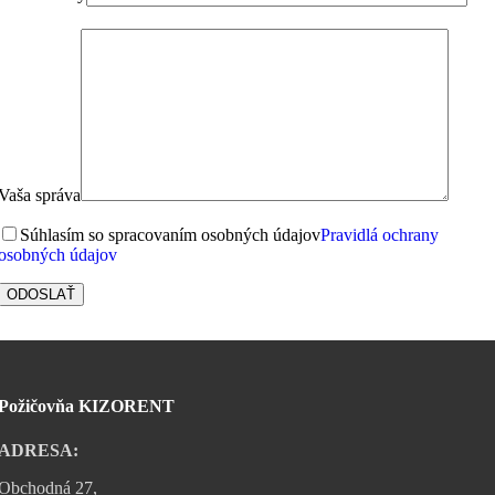
Vaša správa
Súhlasím so spracovaním osobných údajov
Pravidlá ochrany
osobných údajov
Požičovňa KIZORENT
ADRESA:
Obchodná 27,