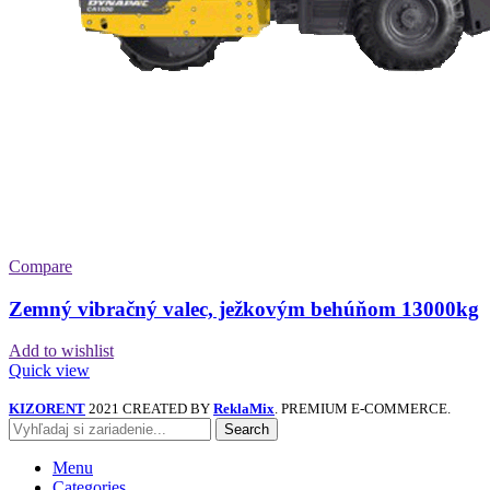
Compare
Zemný vibračný valec, ježkovým behúňom 13000kg
Add to wishlist
Quick view
KIZORENT
2021 CREATED BY
ReklaMix
. PREMIUM E-COMMERCE.
Search
Menu
Categories