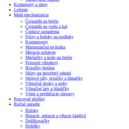
Kontajnery a ploty
Lešenie
Malá mechanizácia
Čerpadlá na betón
Čerpadlá na vodu a kal
Čistiace zariadenia
Frézy a brúsky na podlahy
Kompresory
Manipulačná technika
Meracie prístroje
Miešačky a koše na betón
Ponorné vibrátory
Rezačky betónu
Sklzy na stavebný odpad
Stolové píly, rezačky a lámačky
Vibračné dosky a nohy
Vibračné laty a hladičky
Vrtné a pretláčacie súpravy
Pracovné plošiny
Ručné náradie
Brúsky
Búracie, sekacie a vŕtacie kladivá
Drážkovačky
Hoblíky