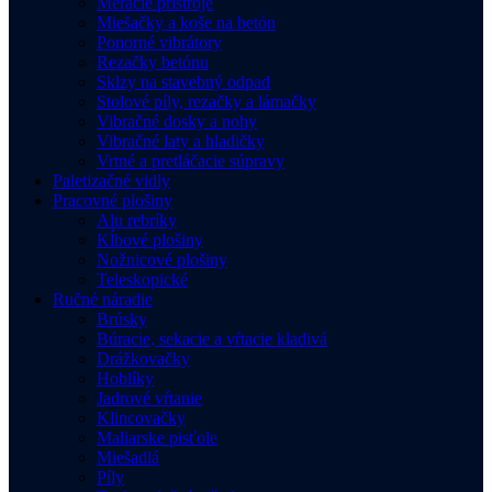
Meracie prístroje
Miešačky a koše na betón
Ponorné vibrátory
Rezačky betónu
Sklzy na stavebný odpad
Stolové píly, rezačky a lámačky
Vibračné dosky a nohy
Vibračné laty a hladičky
Vrtné a pretláčacie súpravy
Paletizačné vidly
Pracovné plošiny
Alu rebríky
Kĺbové plošiny
Nožnicové plošiny
Teleskopické
Ručné náradie
Brúsky
Búracie, sekacie a vŕtacie kladivá
Drážkovačky
Hoblíky
Jadrové vŕtanie
Klincovačky
Maliarske pisťole
Miešadlá
Píly