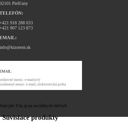
92101 Piešťany
TELEFÓN:
+421 918 288 033
+421 907 123 873
EMAIL:
info@kizorent.sk
EMAIL:
prídavné meno: e-mailový
podstatné meno: e-mail, elektronická pošta
Sme pre Vás aj na sociálnych sieťach
Súvisiace produkty