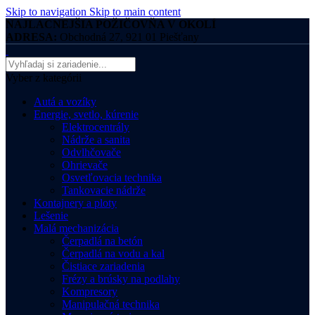
Skip to navigation
Skip to main content
NAJLACNEJŠIA POŽIČOVŇA V OKOLÍ
ADRESA:
Obchodná 27, 921 01 Piešťany
Vyber z kategórii
Autá a vozíky
Energie, svetlo, kúrenie
Elektrocentrály
Nádrže a sanita
Odvlhčovače
Ohrievače
Osvetľovacia technika
Tankovacie nádrže
Kontajnery a ploty
Lešenie
Malá mechanizácia
Čerpadlá na betón
Čerpadlá na vodu a kal
Čistiace zariadenia
Frézy a brúsky na podlahy
Kompresory
Manipulačná technika