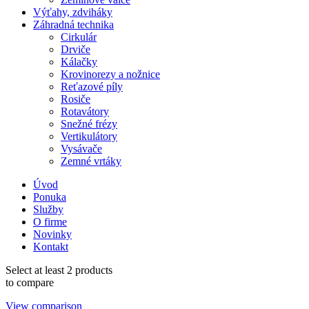
Výťahy, zdviháky
Záhradná technika
Cirkulár
Drviče
Kálačky
Krovinorezy a nožnice
Reťazové píly
Rosiče
Rotavátory
Snežné frézy
Vertikulátory
Vysávače
Zemné vrtáky
Úvod
Ponuka
Služby
O firme
Novinky
Kontakt
Select at least 2 products
to compare
View comparison