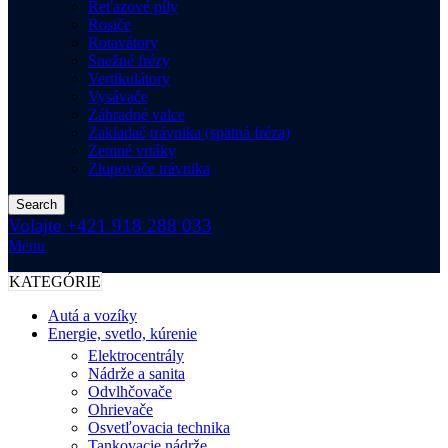
Reťazové píly
Rosiče
Rotavátory
Snežné frézy
Vertikulátory
Vysávače
Záhradné valce
Zakladač trávnika (spätná fréza)
Zemné vrtáky
Zlupovače trávnika
Search
Volajte +421 918 288 033
Menu
KATEGÓRIE
Autá a vozíky
Energie, svetlo, kúrenie
Elektrocentrály
Nádrže a sanita
Odvlhčovače
Ohrievače
Osvetľovacia technika
Tankovacie nádrže