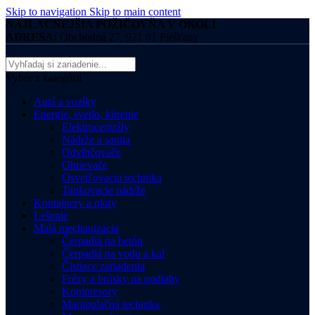
Skip to navigation
Skip to main content
NAJLACNEJŠIA POŽIČOVŇA V OKOLÍ
ADRESA:
Obchodná 27, 921 01 Piešťany
Vyber z kategórii
Autá a vozíky
Energie, svetlo, kúrenie
Elektrocentrály
Nádrže a sanita
Odvlhčovače
Ohrievače
Osvetľovacia technika
Tankovacie nádrže
Kontajnery a ploty
Lešenie
Malá mechanizácia
Čerpadlá na betón
Čerpadlá na vodu a kal
Čistiace zariadenia
Frézy a brúsky na podlahy
Kompresory
Manipulačná technika