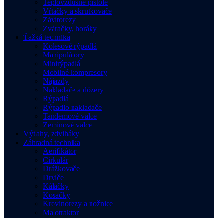
Teplovzdušné pištole
Vŕtačky a skrutkovače
Závitorezy
Zváračky, horáky
Ťažká technika
Kolesové rýpadlá
Manipulátory
Minirýpadlá
Mobilné kompresory
Nájazdy
Nakladače a dózery
Rýpadlá
Rýpadlo nakladače
Tandemové valce
Zeminové valce
Výťahy, zdviháky
Záhradná technika
Aerifikátor
Cirkulár
Drážkovače
Drviče
Kálačky
Kosačky
Krovinorezy a nožnice
Malotraktor