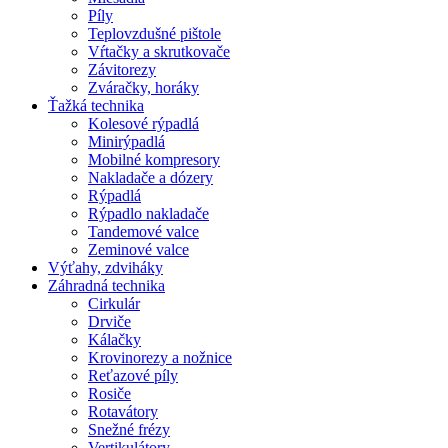
Píly
Teplovzdušné pištole
Vŕtačky a skrutkovače
Závitorezy
Zváračky, horáky
Ťažká technika
Kolesové rýpadlá
Minirýpadlá
Mobilné kompresory
Nakladače a dózery
Rýpadlá
Rýpadlo nakladače
Tandemové valce
Zeminové valce
Výťahy, zdviháky
Záhradná technika
Cirkulár
Drviče
Kálačky
Krovinorezy a nožnice
Reťazové píly
Rosiče
Rotavátory
Snežné frézy
Vertikulátory