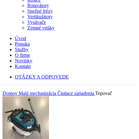
Rotavátory
Snežné frézy
Vertikulátory
Vysávače
Zemné vrtáky
Úvod
Ponuka
Služby
O firme
Novinky
Kontakt
OTÁZKY A ODPOVEDE
Domov
Malá mechanizácia
Čistiace zariadenia
Tepovač