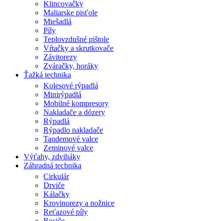
Klincovačky
Maliarske pisťole
Miešadlá
Píly
Teplovzdušné pištole
Vŕtačky a skrutkovače
Závitorezy
Zváračky, horáky
Ťažká technika
Kolesové rýpadlá
Minirýpadlá
Mobilné kompresory
Nakladače a dózery
Rýpadlá
Rýpadlo nakladače
Tandemové valce
Zeminové valce
Výťahy, zdviháky
Záhradná technika
Cirkulár
Drviče
Kálačky
Krovinorezy a nožnice
Reťazové píly
Rosiče