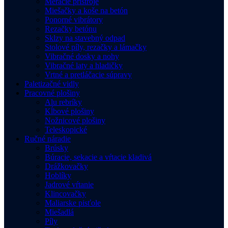
Meracie prístroje
Miešačky a koše na betón
Ponorné vibrátory
Rezačky betónu
Sklzy na stavebný odpad
Stolové píly, rezačky a lámačky
Vibračné dosky a nohy
Vibračné laty a hladičky
Vrtné a pretláčacie súpravy
Paletizačné vidly
Pracovné plošiny
Alu rebríky
Kĺbové plošiny
Nožnicové plošiny
Teleskopické
Ručné náradie
Brúsky
Búracie, sekacie a vŕtacie kladivá
Drážkovačky
Hoblíky
Jadrové vŕtanie
Klincovačky
Maliarske pisťole
Miešadlá
Píly