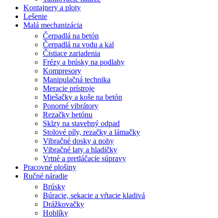
Kontajnery a ploty
Lešenie
Malá mechanizácia
Čerpadlá na betón
Čerpadlá na vodu a kal
Čistiace zariadenia
Frézy a brúsky na podlahy
Kompresory
Manipulačná technika
Meracie prístroje
Miešačky a koše na betón
Ponorné vibrátory
Rezačky betónu
Sklzy na stavebný odpad
Stolové píly, rezačky a lámačky
Vibračné dosky a nohy
Vibračné laty a hladičky
Vrtné a pretláčacie súpravy
Pracovné plošiny
Ručné náradie
Brúsky
Búracie, sekacie a vŕtacie kladivá
Drážkovačky
Hoblíky