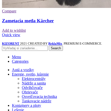
Compare
Zametacia metla Kärcher
Add to wishlist
Quick view
KIZORENT
2021 CREATED BY
ReklaMix
. PREMIUM E-COMMERCE.
Search
Menu
Categories
Autá a vozíky
Energie, svetlo, kúrenie
Elektrocentrály
Nádrže a sanita
Odvlhčovače
Ohrievače
Osvetľovacia technika
Tankovacie nádrže
Kontajnery a ploty
Lešenie