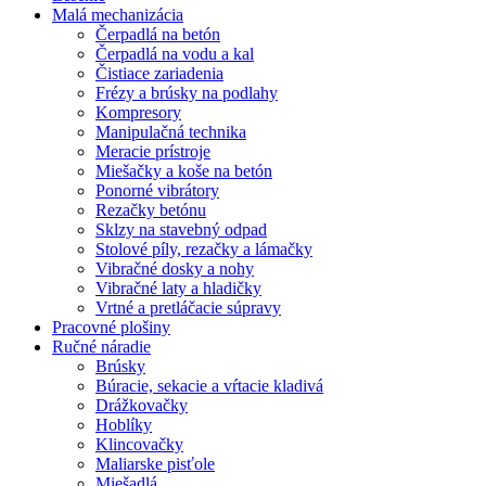
Malá mechanizácia
Čerpadlá na betón
Čerpadlá na vodu a kal
Čistiace zariadenia
Frézy a brúsky na podlahy
Kompresory
Manipulačná technika
Meracie prístroje
Miešačky a koše na betón
Ponorné vibrátory
Rezačky betónu
Sklzy na stavebný odpad
Stolové píly, rezačky a lámačky
Vibračné dosky a nohy
Vibračné laty a hladičky
Vrtné a pretláčacie súpravy
Pracovné plošiny
Ručné náradie
Brúsky
Búracie, sekacie a vŕtacie kladivá
Drážkovačky
Hoblíky
Klincovačky
Maliarske pisťole
Miešadlá