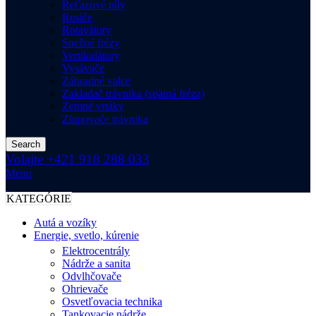
Reťazové píly
Rosiče
Rotavátory
Snežné frézy
Vertikulátory
Vysávače
Záhradné valce
Zakladač trávnika (spätná fréza)
Zemné vrtáky
Zlupovače trávnika
Search
Volajte +421 918 288 033
Menu
KATEGÓRIE
Autá a vozíky
Energie, svetlo, kúrenie
Elektrocentrály
Nádrže a sanita
Odvlhčovače
Ohrievače
Osvetľovacia technika
Tankovacie nádrže