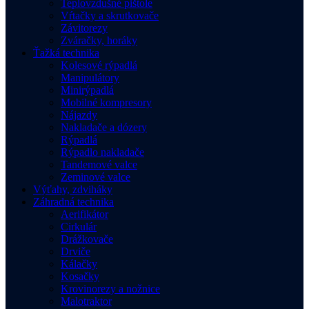
Teplovzdušné pištole
Vŕtačky a skrutkovače
Závitorezy
Zváračky, horáky
Ťažká technika
Kolesové rýpadlá
Manipulátory
Minirýpadlá
Mobilné kompresory
Nájazdy
Nakladače a dózery
Rýpadlá
Rýpadlo nakladače
Tandemové valce
Zeminové valce
Výťahy, zdviháky
Záhradná technika
Aerifikátor
Cirkulár
Drážkovače
Drviče
Kálačky
Kosačky
Krovinorezy a nožnice
Malotraktor