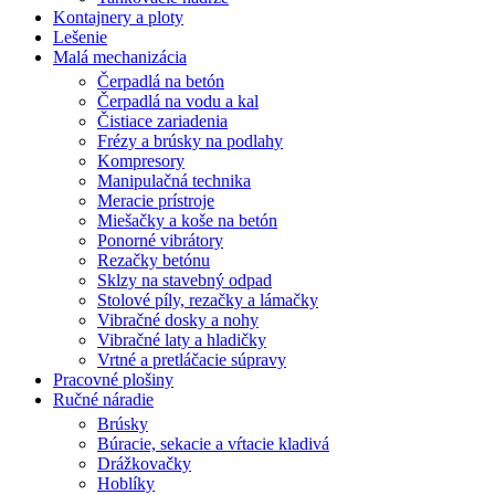
Kontajnery a ploty
Lešenie
Malá mechanizácia
Čerpadlá na betón
Čerpadlá na vodu a kal
Čistiace zariadenia
Frézy a brúsky na podlahy
Kompresory
Manipulačná technika
Meracie prístroje
Miešačky a koše na betón
Ponorné vibrátory
Rezačky betónu
Sklzy na stavebný odpad
Stolové píly, rezačky a lámačky
Vibračné dosky a nohy
Vibračné laty a hladičky
Vrtné a pretláčacie súpravy
Pracovné plošiny
Ručné náradie
Brúsky
Búracie, sekacie a vŕtacie kladivá
Drážkovačky
Hoblíky