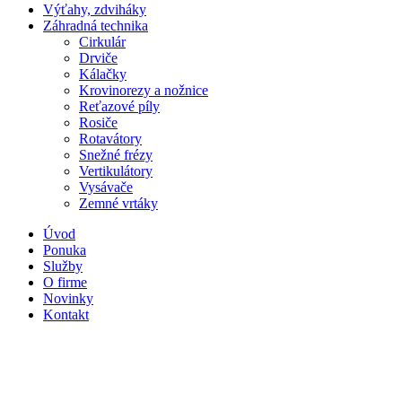
Výťahy, zdviháky
Záhradná technika
Cirkulár
Drviče
Kálačky
Krovinorezy a nožnice
Reťazové píly
Rosiče
Rotavátory
Snežné frézy
Vertikulátory
Vysávače
Zemné vrtáky
Úvod
Ponuka
Služby
O firme
Novinky
Kontakt