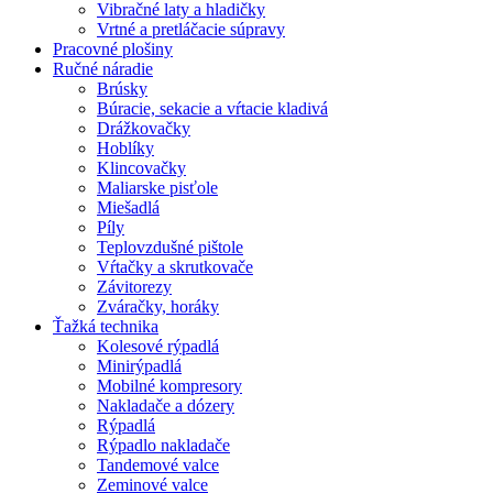
Vibračné laty a hladičky
Vrtné a pretláčacie súpravy
Pracovné plošiny
Ručné náradie
Brúsky
Búracie, sekacie a vŕtacie kladivá
Drážkovačky
Hoblíky
Klincovačky
Maliarske pisťole
Miešadlá
Píly
Teplovzdušné pištole
Vŕtačky a skrutkovače
Závitorezy
Zváračky, horáky
Ťažká technika
Kolesové rýpadlá
Minirýpadlá
Mobilné kompresory
Nakladače a dózery
Rýpadlá
Rýpadlo nakladače
Tandemové valce
Zeminové valce