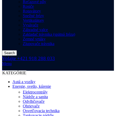
Reťazové píly
Rosiče
Rotavátory
Snežné frézy
Vertikulátory
Vysávače
Záhradné valce
Zakladač trávnika (spätná fréza)
Zemné vrtáky
Zlupovače trávnika
Search
Volajte +421 918 288 033
Menu
KATEGÓRIE
Autá a vozíky
Energie, svetlo, kúrenie
Elektrocentrály
Nádrže a sanita
Odvlhčovače
Ohrievače
Osvetľovacia technika
Tankovacie nádrže