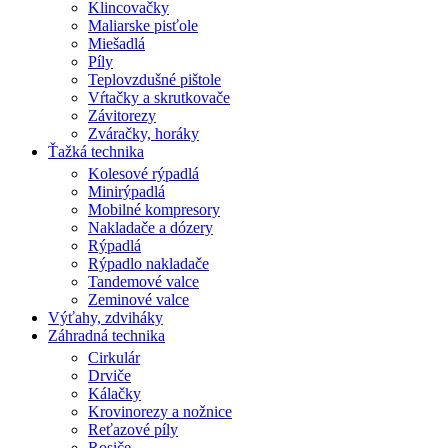
Klincovačky
Maliarske pisťole
Miešadlá
Píly
Teplovzdušné pištole
Vŕtačky a skrutkovače
Závitorezy
Zváračky, horáky
Ťažká technika
Kolesové rýpadlá
Minirýpadlá
Mobilné kompresory
Nakladače a dózery
Rýpadlá
Rýpadlo nakladače
Tandemové valce
Zeminové valce
Výťahy, zdviháky
Záhradná technika
Cirkulár
Drviče
Kálačky
Krovinorezy a nožnice
Reťazové píly
Rosiče