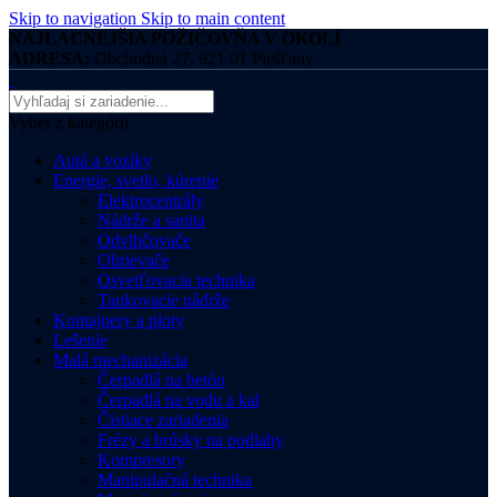
Skip to navigation
Skip to main content
NAJLACNEJŠIA POŽIČOVŇA V OKOLÍ
ADRESA:
Obchodná 27, 921 01 Piešťany
Vyber z kategórii
Autá a vozíky
Energie, svetlo, kúrenie
Elektrocentrály
Nádrže a sanita
Odvlhčovače
Ohrievače
Osvetľovacia technika
Tankovacie nádrže
Kontajnery a ploty
Lešenie
Malá mechanizácia
Čerpadlá na betón
Čerpadlá na vodu a kal
Čistiace zariadenia
Frézy a brúsky na podlahy
Kompresory
Manipulačná technika