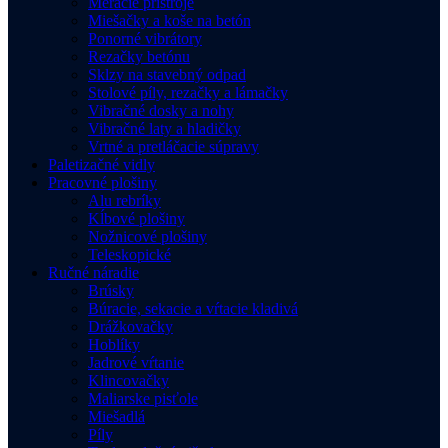
Meracie prístroje
Miešačky a koše na betón
Ponorné vibrátory
Rezačky betónu
Sklzy na stavebný odpad
Stolové píly, rezačky a lámačky
Vibračné dosky a nohy
Vibračné laty a hladičky
Vrtné a pretláčacie súpravy
Paletizačné vidly
Pracovné plošiny
Alu rebríky
Kĺbové plošiny
Nožnicové plošiny
Teleskopické
Ručné náradie
Brúsky
Búracie, sekacie a vŕtacie kladivá
Drážkovačky
Hoblíky
Jadrové vŕtanie
Klincovačky
Maliarske pisťole
Miešadlá
Píly