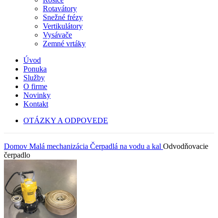
Rotavátory
Snežné frézy
Vertikulátory
Vysávače
Zemné vrtáky
Úvod
Ponuka
Služby
O firme
Novinky
Kontakt
OTÁZKY A ODPOVEDE
Domov
Malá mechanizácia
Čerpadlá na vodu a kal
Odvodňovacie
čerpadlo