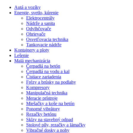
Autá a vozíky
Energie, svetlo, kúrenie
Elektrocentrály
Nádrže a sanita
Odvlhčovače
Ohrievače
Osvetľovacia technika
Tankovacie nádrže
Kontajnery a ploty
Lešenie
Malá mechanizácia
Čerpadlá na betón
Čerpadlá na vodu a kal
Čistiace zariadenia
Frézy a brúsky na podlahy
Kompresory
Manipulačná technika
Meracie prístroje
Miešačky a koše na betón
Ponorné vibrátory
Rezačky betónu
Sklzy na stavebný odpad
Stolové píly, rezačky a lámačky
Vibračné dosky a nohy