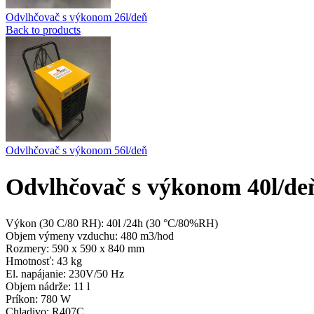
Odvlhčovač s výkonom 26l/deň
Back to products
Odvlhčovač s výkonom 56l/deň
Odvlhčovač s výkonom 40l/de
Výkon (30 C/80 RH): 40l /24h (30 °C/80%RH)
Objem výmeny vzduchu: 480 m3/hod
Rozmery: 590 x 590 x 840 mm
Hmotnosť: 43 kg
El. napájanie: 230V/50 Hz
Objem nádrže: 11 l
Príkon: 780 W
Chladivo: R407C