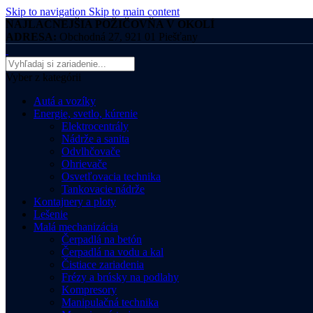
Skip to navigation
Skip to main content
NAJLACNEJŠIA POŽIČOVŇA V OKOLÍ
ADRESA:
Obchodná 27, 921 01 Piešťany
Vyber z kategórii
Autá a vozíky
Energie, svetlo, kúrenie
Elektrocentrály
Nádrže a sanita
Odvlhčovače
Ohrievače
Osvetľovacia technika
Tankovacie nádrže
Kontajnery a ploty
Lešenie
Malá mechanizácia
Čerpadlá na betón
Čerpadlá na vodu a kal
Čistiace zariadenia
Frézy a brúsky na podlahy
Kompresory
Manipulačná technika