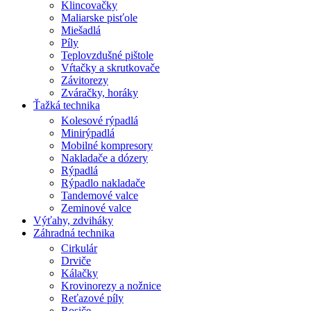
Klincovačky
Maliarske pisťole
Miešadlá
Píly
Teplovzdušné pištole
Vŕtačky a skrutkovače
Závitorezy
Zváračky, horáky
Ťažká technika
Kolesové rýpadlá
Minirýpadlá
Mobilné kompresory
Nakladače a dózery
Rýpadlá
Rýpadlo nakladače
Tandemové valce
Zeminové valce
Výťahy, zdviháky
Záhradná technika
Cirkulár
Drviče
Kálačky
Krovinorezy a nožnice
Reťazové píly
Rosiče