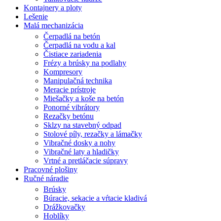
Kontajnery a ploty
Lešenie
Malá mechanizácia
Čerpadlá na betón
Čerpadlá na vodu a kal
Čistiace zariadenia
Frézy a brúsky na podlahy
Kompresory
Manipulačná technika
Meracie prístroje
Miešačky a koše na betón
Ponorné vibrátory
Rezačky betónu
Sklzy na stavebný odpad
Stolové píly, rezačky a lámačky
Vibračné dosky a nohy
Vibračné laty a hladičky
Vrtné a pretláčacie súpravy
Pracovné plošiny
Ručné náradie
Brúsky
Búracie, sekacie a vŕtacie kladivá
Drážkovačky
Hoblíky