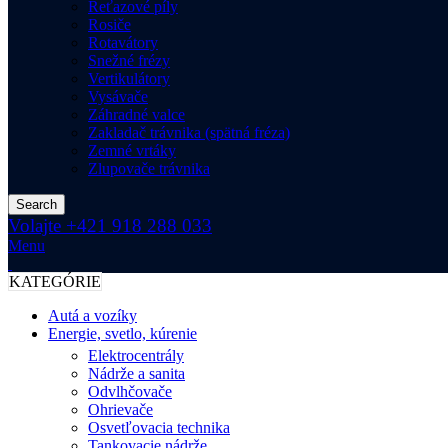
Reťazové píly
Rosiče
Rotavátory
Snežné frézy
Vertikulátory
Vysávače
Záhradné valce
Zakladač trávnika (spätná fréza)
Zemné vrtáky
Zlupovače trávnika
Search
Volajte +421 918 288 033
Menu
KATEGÓRIE
Autá a vozíky
Energie, svetlo, kúrenie
Elektrocentrály
Nádrže a sanita
Odvlhčovače
Ohrievače
Osvetľovacia technika
Tankovacie nádrže