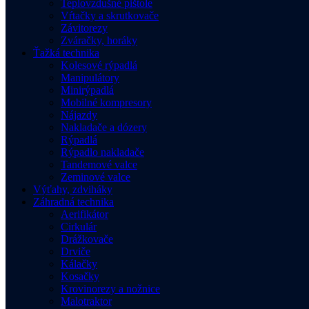
Teplovzdušné pištole
Vŕtačky a skrutkovače
Závitorezy
Zváračky, horáky
Ťažká technika
Kolesové rýpadlá
Manipulátory
Minirýpadlá
Mobilné kompresory
Nájazdy
Nakladače a dózery
Rýpadlá
Rýpadlo nakladače
Tandemové valce
Zeminové valce
Výťahy, zdviháky
Záhradná technika
Aerifikátor
Cirkulár
Drážkovače
Drviče
Kálačky
Kosačky
Krovinorezy a nožnice
Malotraktor