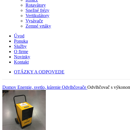
Rotavátory
Snežné frézy
Vertikulátory
Vysávače
Zemné vrtáky
Úvod
Ponuka
Služby
O firme
Novinky
Kontakt
OTÁZKY A ODPOVEDE
Domov
Energie, svetlo, kúrenie
Odvlhčovače
Odvlhčovač s výkonom