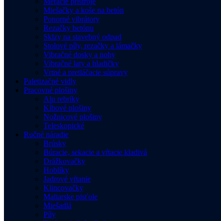
Meracie prístroje
Miešačky a koše na betón
Ponorné vibrátory
Rezačky betónu
Sklzy na stavebný odpad
Stolové píly, rezačky a lámačky
Vibračné dosky a nohy
Vibračné laty a hladičky
Vrtné a pretláčacie súpravy
Paletizačné vidly
Pracovné plošiny
Alu rebríky
Kĺbové plošiny
Nožnicové plošiny
Teleskopické
Ručné náradie
Brúsky
Búracie, sekacie a vŕtacie kladivá
Drážkovačky
Hoblíky
Jadrové vŕtanie
Klincovačky
Maliarske pisťole
Miešadlá
Píly