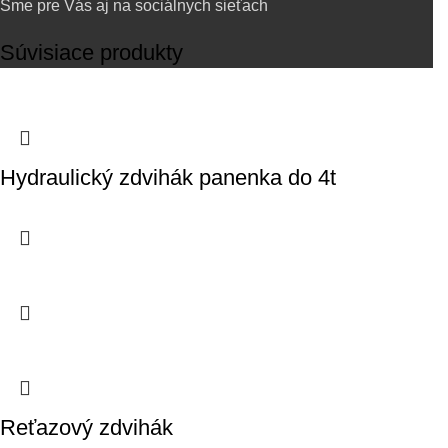
Sme pre Vás aj na sociálnych sieťach
Súvisiace produkty
Hydraulický zdvihák panenka do 4t
Reťazový zdvihák