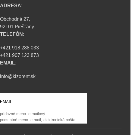
ADRESA:
Obchodná 27,
92101 Piešťany
TELEFÓN:
+421 918 288 033
+421 907 123 873
EMAIL:
info@kizorent.sk
EMAIL:
prídavné meno: e-mailový
podstatné meno: e-mail, elektronická pošta