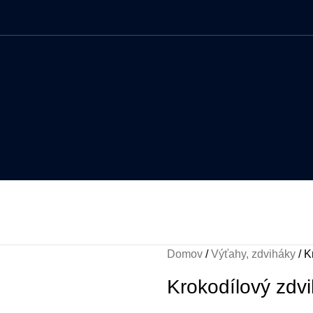
Domov
Výťahy, zdviháky
K
Krokodílový zdv