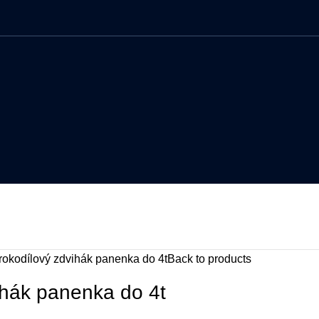
rokodílový zdvihák panenka do 4t
Back to products
ihák panenka do 4t