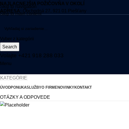
NAJLACNEJŠIA POŽIČOVŇA V OKOLÍ
Skip to navigation
ADRESA:
Obchodná 27, 921 01 Piešťany
Skip to main content
Vyber z kategórii
Search
Volajte +421 918 288 033
Menu
KATEGÓRIE
ÚVOD
PONUKA
SLUŽBY
O FIRME
NOVINKY
KONTAKT
OTÁZKY A ODPOVEDE