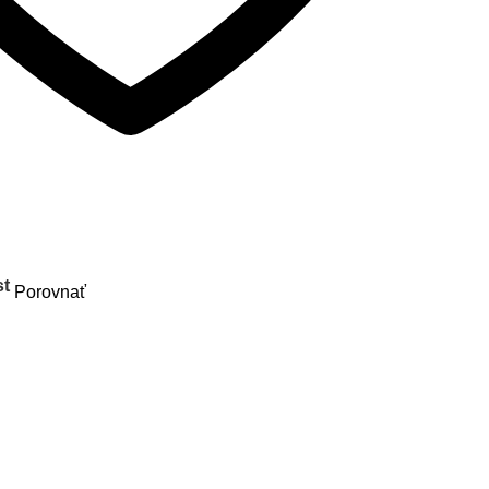
st
Porovnať