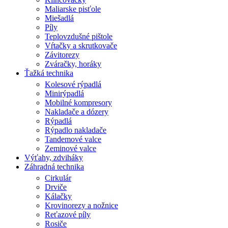
Maliarske pisťole
Miešadlá
Píly
Teplovzdušné pištole
Vŕtačky a skrutkovače
Závitorezy
Zváračky, horáky
Ťažká technika
Kolesové rýpadlá
Minirýpadlá
Mobilné kompresory
Nakladače a dózery
Rýpadlá
Rýpadlo nakladače
Tandemové valce
Zeminové valce
Výťahy, zdviháky
Záhradná technika
Cirkulár
Drviče
Kálačky
Krovinorezy a nožnice
Reťazové píly
Rosiče