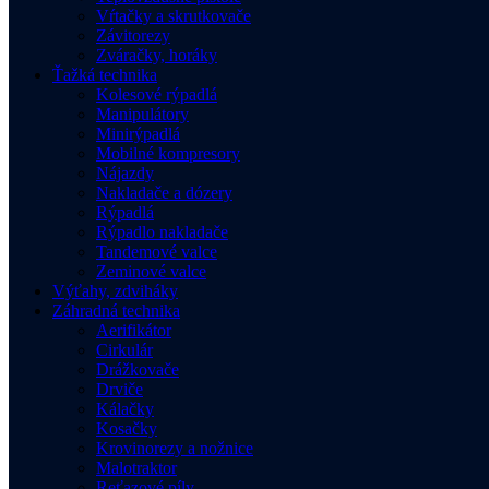
Vŕtačky a skrutkovače
Závitorezy
Zváračky, horáky
Ťažká technika
Kolesové rýpadlá
Manipulátory
Minirýpadlá
Mobilné kompresory
Nájazdy
Nakladače a dózery
Rýpadlá
Rýpadlo nakladače
Tandemové valce
Zeminové valce
Výťahy, zdviháky
Záhradná technika
Aerifikátor
Cirkulár
Drážkovače
Drviče
Kálačky
Kosačky
Krovinorezy a nožnice
Malotraktor
Reťazové píly