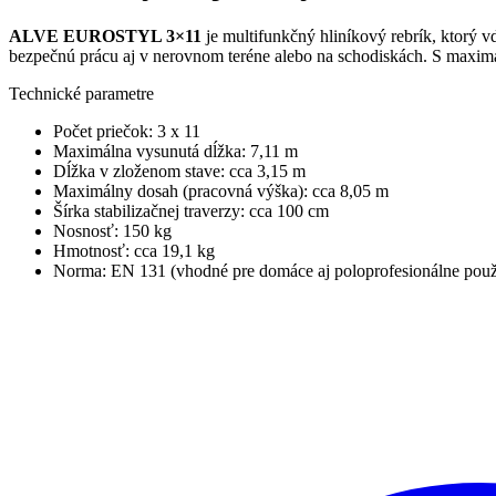
ALVE EUROSTYL 3×11
je multifunkčný hliníkový rebrík, ktorý v
bezpečnú prácu aj v nerovnom teréne alebo na schodiskách. S maxim
Technické parametre
Počet priečok: 3 x 11
Maximálna vysunutá dĺžka: 7,11 m
Dĺžka v zloženom stave: cca 3,15 m
Maximálny dosah (pracovná výška): cca 8,05 m
Šírka stabilizačnej traverzy: cca 100 cm
Nosnosť: 150 kg
Hmotnosť: cca 19,1 kg
Norma: EN 131 (vhodné pre domáce aj poloprofesionálne použi