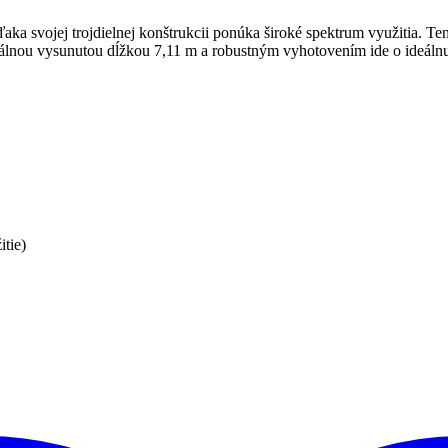
ďaka svojej trojdielnej konštrukcii ponúka široké spektrum využitia. 
álnou vysunutou dĺžkou 7,11 m a robustným vyhotovením ide o ideálnu
tie)