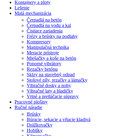
Kontajnery a ploty
Lešenie
Malá mechanizácia
Čerpadlá na betón
Čerpadlá na vodu a kal
Čistiace zariadenia
Frézy a brúsky na podlahy
Kompresory
Manipulačná technika
Meracie prístroje
Miešačky a koše na betón
Ponorné vibrátory
Rezačky betónu
Sklzy na stavebný odpad
Stolové píly, rezačky a lámačky
Vibračné dosky a nohy
Vibračné laty a hladičky
Vrtné a pretláčacie súpravy
Pracovné plošiny
Ručné náradie
Brúsky
Búracie, sekacie a vŕtacie kladivá
Drážkovačky
Hoblíky
Klincovačky