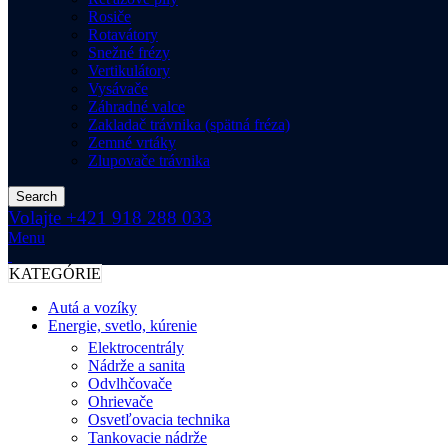
Rosiče
Rotavátory
Snežné frézy
Vertikulátory
Vysávače
Záhradné valce
Zakladač trávnika (spätná fréza)
Zemné vrtáky
Zlupovače trávnika
Search
Volajte +421 918 288 033
Menu
KATEGÓRIE
Autá a vozíky
Energie, svetlo, kúrenie
Elektrocentrály
Nádrže a sanita
Odvlhčovače
Ohrievače
Osvetľovacia technika
Tankovacie nádrže