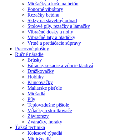
Miešačky a koše na betón
Ponorné vibrátory
Rezačky betónu
Sklzy na stavebný odpad
Stolové píly, rezačky a lámačky
Vibračné dosky a nohy
Vibračné laty a hladičky
Vrtné a pretláčacie súpravy
Pracovné plošiny
Ručné náradie
Brúsky
Búracie, sekacie a vŕtacie kladivá
Drážkovačky
Hoblíky
Klincovačky
Maliarske pisťole
Miešadlá
Píly
Teplovzdušné pištole
Vŕtačky a skrutkovače
Závitorezy
Zváračky, horáky
Ťažká technika
Kolesové rýpadlá
Minirýpadlá