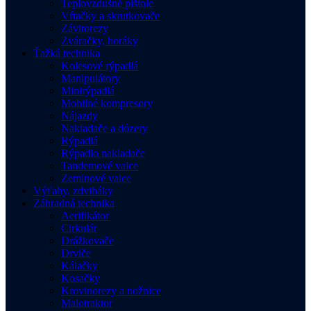
Teplovzdušné pištole
Vŕtačky a skrutkovače
Závitorezy
Zváračky, horáky
Ťažká technika
Kolesové rýpadlá
Manipulátory
Minirýpadlá
Mobilné kompresory
Nájazdy
Nakladače a dózery
Rýpadlá
Rýpadlo nakladače
Tandemové valce
Zeminové valce
Výťahy, zdviháky
Záhradná technika
Aerifikátor
Cirkulár
Drážkovače
Drviče
Kálačky
Kosačky
Krovinorezy a nožnice
Malotraktor