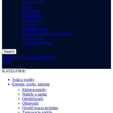
Reťazové píly
Rosiče
Rotavátory
Snežné frézy
Vertikulátory
Vysávače
Záhradné valce
Zakladač trávnika (spätná fréza)
Zemné vrtáky
Zlupovače trávnika
Search
Volajte +421 918 288 033
Menu
KATEGÓRIE
Autá a vozíky
Energie, svetlo, kúrenie
Elektrocentrály
Nádrže a sanita
Odvlhčovače
Ohrievače
Osvetľovacia technika
Tankovacie nádrže