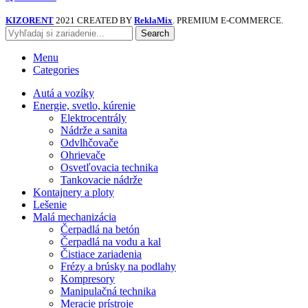
KIZORENT
2021 CREATED BY
ReklaMix
. PREMIUM E-COMMERCE.
Search
Menu
Categories
Autá a vozíky
Energie, svetlo, kúrenie
Elektrocentrály
Nádrže a sanita
Odvlhčovače
Ohrievače
Osvetľovacia technika
Tankovacie nádrže
Kontajnery a ploty
Lešenie
Malá mechanizácia
Čerpadlá na betón
Čerpadlá na vodu a kal
Čistiace zariadenia
Frézy a brúsky na podlahy
Kompresory
Manipulačná technika
Meracie prístroje