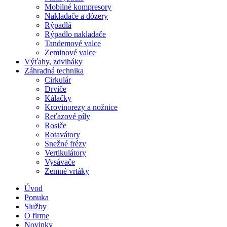
Mobilné kompresory
Nakladače a dózery
Rýpadlá
Rýpadlo nakladače
Tandemové valce
Zeminové valce
Výťahy, zdviháky
Záhradná technika
Cirkulár
Drviče
Kálačky
Krovinorezy a nožnice
Reťazové píly
Rosiče
Rotavátory
Snežné frézy
Vertikulátory
Vysávače
Zemné vrtáky
Úvod
Ponuka
Služby
O firme
Novinky