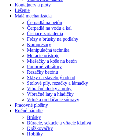
Kontajnery a ploty
Lešenie
Malá mechanizácia
Čerpadlá na betón
Čerpadlá na vodu a kal
Čistiace zariadenia
Frézy a brúsky na podlahy
Kompresory
Manipulačná technika
Meracie prístroje
Miešačky a koše na betón
Ponorné vibrátory
Rezačky betónu
Sklzy na stavebný odpad
Stolové píly, rezačky a lámačky
Vibračné dosky a nohy
Vibračné laty a hladičky
Vrtné a pretláčacie súpravy
Pracovné plošiny
Ručné náradie
Brúsky
Búracie, sekacie a vŕtacie kladivá
Drážkovačky
Hoblíky