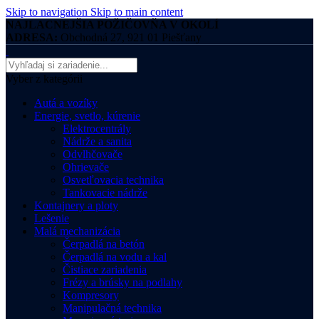
Skip to navigation
Skip to main content
NAJLACNEJŠIA POŽIČOVŇA V OKOLÍ
ADRESA:
Obchodná 27, 921 01 Piešťany
Vyber z kategórii
Autá a vozíky
Energie, svetlo, kúrenie
Elektrocentrály
Nádrže a sanita
Odvlhčovače
Ohrievače
Osvetľovacia technika
Tankovacie nádrže
Kontajnery a ploty
Lešenie
Malá mechanizácia
Čerpadlá na betón
Čerpadlá na vodu a kal
Čistiace zariadenia
Frézy a brúsky na podlahy
Kompresory
Manipulačná technika