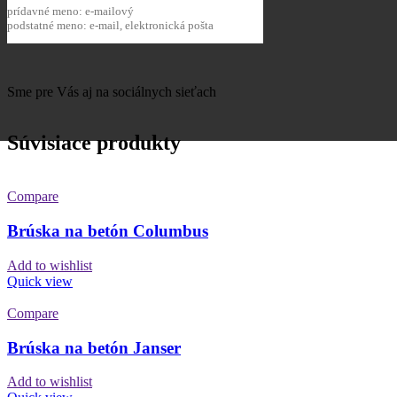
prídavné meno: e-mailový
podstatné meno: e-mail, elektronická pošta
Sme pre Vás aj na sociálnych sieťach
Súvisiace produkty
Compare
Brúska na betón Columbus
Add to wishlist
Quick view
Compare
Brúska na betón Janser
Add to wishlist