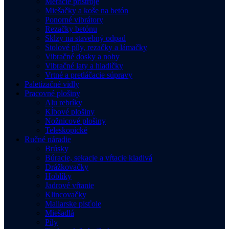
Meracie prístroje
Miešačky a koše na betón
Ponorné vibrátory
Rezačky betónu
Sklzy na stavebný odpad
Stolové píly, rezačky a lámačky
Vibračné dosky a nohy
Vibračné laty a hladičky
Vrtné a pretláčacie súpravy
Paletizačné vidly
Pracovné plošiny
Alu rebríky
Kĺbové plošiny
Nožnicové plošiny
Teleskopické
Ručné náradie
Brúsky
Búracie, sekacie a vŕtacie kladivá
Drážkovačky
Hoblíky
Jadrové vŕtanie
Klincovačky
Maliarske pisťole
Miešadlá
Píly