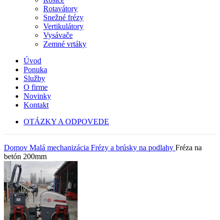
Rotavátory
Snežné frézy
Vertikulátory
Vysávače
Zemné vrtáky
Úvod
Ponuka
Služby
O firme
Novinky
Kontakt
OTÁZKY A ODPOVEDE
Domov
Malá mechanizácia
Frézy a brúsky na podlahy
Fréza na
betón 200mm