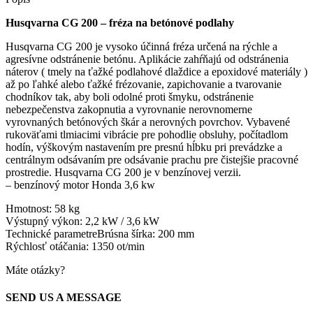
Husqvarna CG 200 – fréza na betónové podlahy
Husqvarna CG 200 je vysoko účinná fréza určená na rýchle a
agresívne odstránenie betónu. Aplikácie zahŕňajú od odstránenia
náterov ( tmely na ťažké podlahové dlaždice a epoxidové materiály )
až po ľahké alebo ťažké frézovanie, zapichovanie a tvarovanie
chodníkov tak, aby boli odolné proti šmyku, odstránenie
nebezpečenstva zakopnutia a vyrovnanie nerovnomerne
vyrovnaných betónových škár a nerovných povrchov. Vybavené
rukoväťami tlmiacimi vibrácie pre pohodlie obsluhy, počítadlom
hodín, výškovým nastavením pre presnú hĺbku pri prevádzke a
centrálnym odsávaním pre odsávanie prachu pre čistejšie pracovné
prostredie. Husqvarna CG 200 je v benzínovej verzii.
– benzínový motor Honda 3,6 kw
Hmotnost: 58 kg
Výstupný výkon: 2,2 kW / 3,6 kW
Technické parametreBrúsna šírka: 200 mm
Rýchlosť otáčania: 1350 ot/min
Máte otázky?
SEND US A MESSAGE