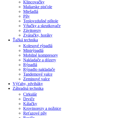
Klincovačky
Maliarske pisťole
Miešadlá
Píly
Teplovzdušné pištole
Vŕtačky a skrutkovače
Závitorezy
Zváračky, horáky
Ťažká technika
Kolesové rýpadlá
Minirýpadlá
Mobilné kompresory
Nakladače a dózery
Rýpadlá
Rýpadlo nakladače
Tandemové valce
Zeminové valce
Výťahy, zdviháky
Záhradná technika
Cirkulár
Drviče
Kálačky
Krovinorezy a nožnice
Reťazové píly
Rosiče