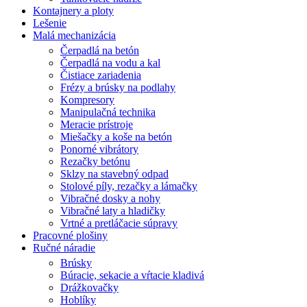
Kontajnery a ploty
Lešenie
Malá mechanizácia
Čerpadlá na betón
Čerpadlá na vodu a kal
Čistiace zariadenia
Frézy a brúsky na podlahy
Kompresory
Manipulačná technika
Meracie prístroje
Miešačky a koše na betón
Ponorné vibrátory
Rezačky betónu
Sklzy na stavebný odpad
Stolové píly, rezačky a lámačky
Vibračné dosky a nohy
Vibračné laty a hladičky
Vrtné a pretláčacie súpravy
Pracovné plošiny
Ručné náradie
Brúsky
Búracie, sekacie a vŕtacie kladivá
Drážkovačky
Hoblíky