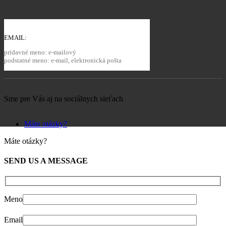
EMAIL:
prídavné meno: e-mailový
podstatné meno: e-mail, elektronická pošta
Sme pre Vás aj na sociálnych sieťach
Máte otázky?
Máte otázky?
SEND US A MESSAGE
Meno
Email