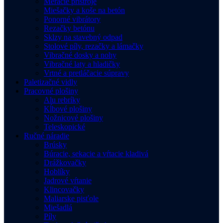
Meracie prístroje
Miešačky a koše na betón
Ponorné vibrátory
Rezačky betónu
Sklzy na stavebný odpad
Stolové píly, rezačky a lámačky
Vibračné dosky a nohy
Vibračné laty a hladičky
Vrtné a pretláčacie súpravy
Paletizačné vidly
Pracovné plošiny
Alu rebríky
Kĺbové plošiny
Nožnicové plošiny
Teleskopické
Ručné náradie
Brúsky
Búracie, sekacie a vŕtacie kladivá
Drážkovačky
Hoblíky
Jadrové vŕtanie
Klincovačky
Maliarske pisťole
Miešadlá
Píly