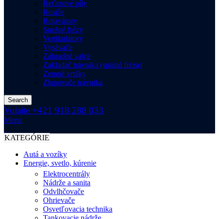
Reťazové píly
Rosiče
Rotavátory
Snežné frézy
Vertikulátory
Vysávače
Záhradné valce
Zakladač trávnika (spätná fréza)
Zemné vrtáky
Zlupovače trávnika
Search
Volajte +421 918 288 033
Menu
KATEGÓRIE
Autá a vozíky
Energie, svetlo, kúrenie
Elektrocentrály
Nádrže a sanita
Odvlhčovače
Ohrievače
Osvetľovacia technika
Tankovacie nádrže