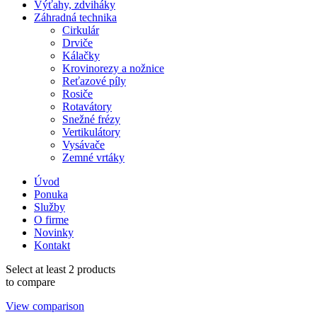
Výťahy, zdviháky
Záhradná technika
Cirkulár
Drviče
Kálačky
Krovinorezy a nožnice
Reťazové píly
Rosiče
Rotavátory
Snežné frézy
Vertikulátory
Vysávače
Zemné vrtáky
Úvod
Ponuka
Služby
O firme
Novinky
Kontakt
Select at least 2 products
to compare
View comparison