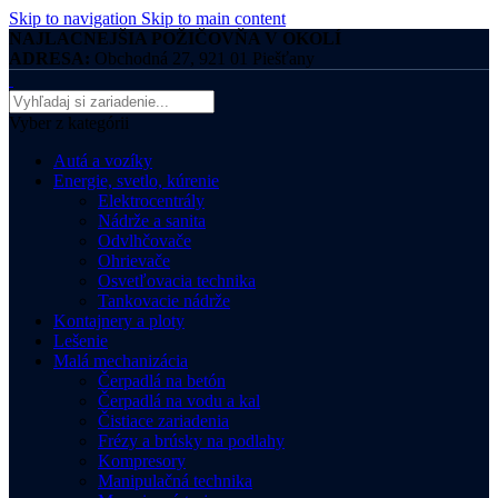
Skip to navigation
Skip to main content
NAJLACNEJŠIA POŽIČOVŇA V OKOLÍ
ADRESA:
Obchodná 27, 921 01 Piešťany
Vyber z kategórii
Autá a vozíky
Energie, svetlo, kúrenie
Elektrocentrály
Nádrže a sanita
Odvlhčovače
Ohrievače
Osvetľovacia technika
Tankovacie nádrže
Kontajnery a ploty
Lešenie
Malá mechanizácia
Čerpadlá na betón
Čerpadlá na vodu a kal
Čistiace zariadenia
Frézy a brúsky na podlahy
Kompresory
Manipulačná technika