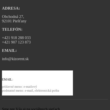
ADRESA:
Obchodná 27,
92101 Piešťany
TELEFÓN:
+421 918 288 033
+421 907 123 873
EMAIL:
info@kizorent.sk
EMAIL:
prídavné meno: e-mailový
podstatné meno: e-mail, elektronická pošta
Sme pre Vás aj na sociálnych sieťach