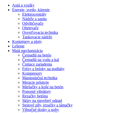
Autá a vozíky
Energie, svetlo, kúrenie
Elektrocentrály
Nádrže a sanita
Odvlhčovače
Ohrievače
Osvetľovacia technika
Tankovacie nádrže
Kontajnery a ploty
Lešenie
Malá mechanizácia
Čerpadlá na betón
Čerpadlá na vodu a kal
Čistiace zariadenia
Frézy a brúsky na podlahy
Kompresory
Manipulačná technika
Meracie prístroje
Miešačky a koše na betón
Ponorné vibrátory
Rezačky betónu
Sklzy na stavebný odpad
Stolové píly, rezačky a lámačky
Vibračné dosky a nohy