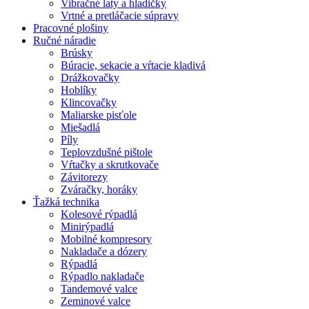
Vibračné laty a hladičky
Vrtné a pretláčacie súpravy
Pracovné plošiny
Ručné náradie
Brúsky
Búracie, sekacie a vŕtacie kladivá
Drážkovačky
Hoblíky
Klincovačky
Maliarske pisťole
Miešadlá
Píly
Teplovzdušné pištole
Vŕtačky a skrutkovače
Závitorezy
Zváračky, horáky
Ťažká technika
Kolesové rýpadlá
Minirýpadlá
Mobilné kompresory
Nakladače a dózery
Rýpadlá
Rýpadlo nakladače
Tandemové valce
Zeminové valce