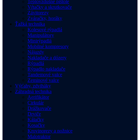
Teplovzdušné pištole
Vŕtačky a skrutkovače
Závitorezy
Zváračky, horáky
Ťažká technika
Kolesové rýpadlá
Manipulátory
Minirýpadlá
Mobilné kompresory
Nájazdy
Nakladače a dózery
Rýpadlá
Rýpadlo nakladače
Tandemové valce
Zeminové valce
Výťahy, zdviháky
Záhradná technika
Aerifikátor
Cirkulár
Drážkovače
Drviče
Kálačky
Kosačky
Krovinorezy a nožnice
Malotraktor