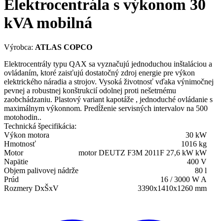
Elektrocentrála s výkonom 30
kVA mobilná
Výrobca:
ATLAS COPCO
Elektrocentrály typu QAX sa vyznačujú jednoduchou inštaláciou a
ovládaním, ktoré zaisťujú dostatočný zdroj energie pre výkon
elektrického náradia a strojov. Vysoká životnosť vďaka výnimočnej
pevnej a robustnej konštrukcií odolnej proti nešetrnému
zaobchádzaniu. Plastový variant kapotáže , jednoduché ovládanie s
maximálnym výkonnom. Predĺženie servisných intervalov na 500
motohodin..
Technická špecifikácia:
Výkon motora
30 kW
Hmotnosť
1016 kg
Motor
motor DEUTZ F3M 2011F 27,6 kW kW
Napätie
400 V
Objem palivovej nádrže
80 l
Prúd
16 / 3000 W A
Rozmery DxŠxV
3390x1410x1260 mm