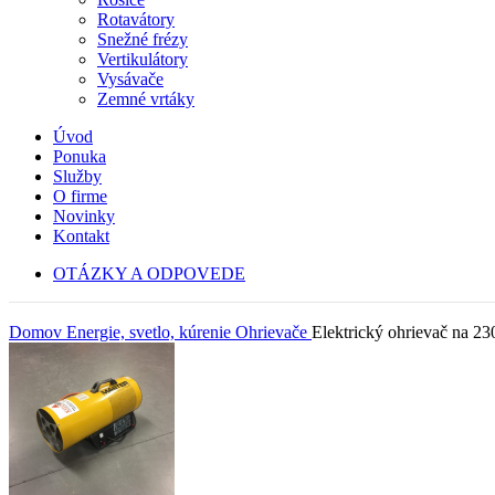
Rotavátory
Snežné frézy
Vertikulátory
Vysávače
Zemné vrtáky
Úvod
Ponuka
Služby
O firme
Novinky
Kontakt
OTÁZKY A ODPOVEDE
Domov
Energie, svetlo, kúrenie
Ohrievače
Elektrický ohrievač na 2