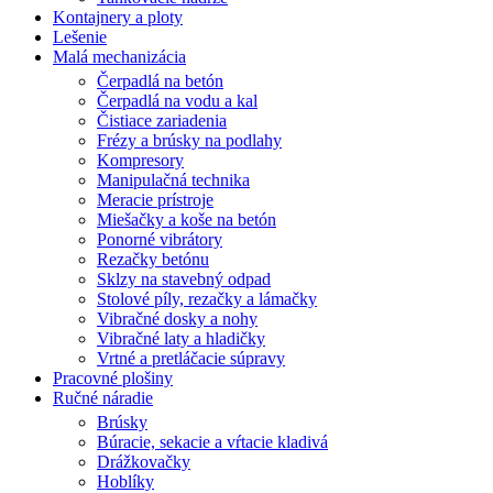
Kontajnery a ploty
Lešenie
Malá mechanizácia
Čerpadlá na betón
Čerpadlá na vodu a kal
Čistiace zariadenia
Frézy a brúsky na podlahy
Kompresory
Manipulačná technika
Meracie prístroje
Miešačky a koše na betón
Ponorné vibrátory
Rezačky betónu
Sklzy na stavebný odpad
Stolové píly, rezačky a lámačky
Vibračné dosky a nohy
Vibračné laty a hladičky
Vrtné a pretláčacie súpravy
Pracovné plošiny
Ručné náradie
Brúsky
Búracie, sekacie a vŕtacie kladivá
Drážkovačky
Hoblíky