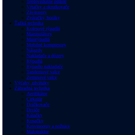
Teplovzdušné pištole
Vŕtačky a skrutkovače
Závitorezy
Zváračky, horáky
Ťažká technika
Kolesové rýpadlá
Manipulátory
Minirýpadlá
Mobilné kompresory
Nájazdy
Nakladače a dózery
Rýpadlá
Rýpadlo nakladače
Tandemové valce
Zeminové valce
Výťahy, zdviháky
Záhradná technika
Aerifikátor
Cirkulár
Drážkovače
Drviče
Kálačky
Kosačky
Krovinorezy a nožnice
Malotraktor