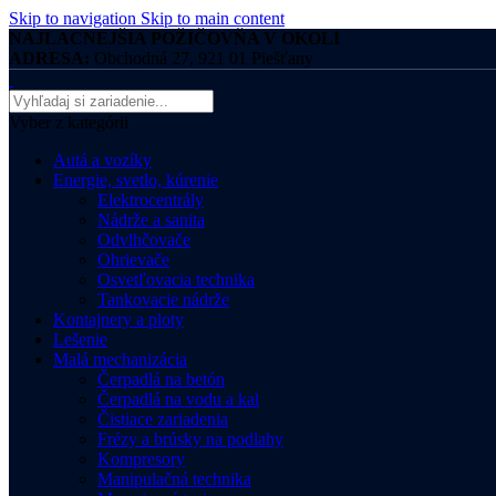
Skip to navigation
Skip to main content
NAJLACNEJŠIA POŽIČOVŇA V OKOLÍ
ADRESA:
Obchodná 27, 921 01 Piešťany
Vyber z kategórii
Autá a vozíky
Energie, svetlo, kúrenie
Elektrocentrály
Nádrže a sanita
Odvlhčovače
Ohrievače
Osvetľovacia technika
Tankovacie nádrže
Kontajnery a ploty
Lešenie
Malá mechanizácia
Čerpadlá na betón
Čerpadlá na vodu a kal
Čistiace zariadenia
Frézy a brúsky na podlahy
Kompresory
Manipulačná technika