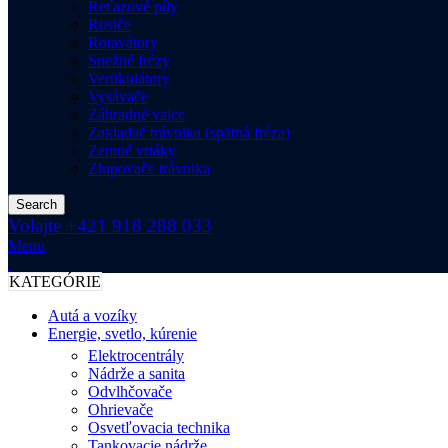
Reťazové píly
Rosiče
Rotavátory
Snežné frézy
Vertikulátory
Vysávače
Záhradné valce
Zakladač trávnika (spätná fréza)
Zemné vrtáky
Zlupovače trávnika
Search
Volajte +421 918 288 033
Menu
KATEGÓRIE
Autá a vozíky
Energie, svetlo, kúrenie
Elektrocentrály
Nádrže a sanita
Odvlhčovače
Ohrievače
Osvetľovacia technika
Tankovacie nádrže