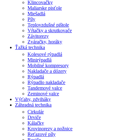
Klincovačky
Maliarske pisťole
Miešadlá
Píly
Teplovzdušné pištole
Vŕtačky a skrutkovače
Závitorezy
Zváračky, horáky
Ťažká technika
Kolesové rýpadlá
Minirýpadlá
Mobilné kompresory
Nakladače a dózery
Rýpadlá
Rýpadlo nakladače
Tandemové valce
Zeminové valce
Výťahy, zdviháky
Záhradná technika
Cirkulár
Drviče
Kálačky
Krovinorezy a nožnice
Reťazové píly
Rosiče