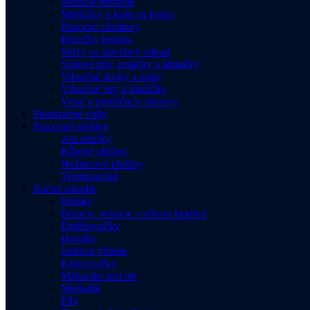
Meracie prístroje
Miešačky a koše na betón
Ponorné vibrátory
Rezačky betónu
Sklzy na stavebný odpad
Stolové píly, rezačky a lámačky
Vibračné dosky a nohy
Vibračné laty a hladičky
Vrtné a pretláčacie súpravy
Paletizačné vidly
Pracovné plošiny
Alu rebríky
Kĺbové plošiny
Nožnicové plošiny
Teleskopické
Ručné náradie
Brúsky
Búracie, sekacie a vŕtacie kladivá
Drážkovačky
Hoblíky
Jadrové vŕtanie
Klincovačky
Maliarske pisťole
Miešadlá
Píly