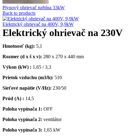
Plynový ohrievač turbína 33kW
Back to products
Elektrický ohrievač na 400V, 9,9kW
Elektrický ohrievač na 230V
Hmotnosť (kg):
5,1
Rozmer (d x š x v):
280 x 270 x 440 mm
Výkon (kW) :
1,65 / 3,3
Prietok vzduchu (m3/h):
510
Sieťové napätie (V/Hz):
230/50
Prúd (A) :
14,5
Poloha vypínača 1:
OFF
Poloha vypínača 2:
ventilátor
Poloha vypínača 3:
1,65 kW