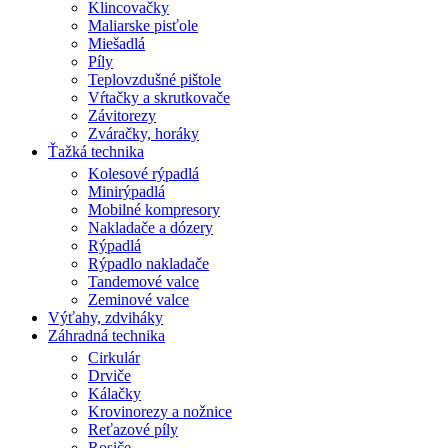
Klincovačky
Maliarske pisťole
Miešadlá
Píly
Teplovzdušné pištole
Vŕtačky a skrutkovače
Závitorezy
Zváračky, horáky
Ťažká technika
Kolesové rýpadlá
Minirýpadlá
Mobilné kompresory
Nakladače a dózery
Rýpadlá
Rýpadlo nakladače
Tandemové valce
Zeminové valce
Výťahy, zdviháky
Záhradná technika
Cirkulár
Drviče
Kálačky
Krovinorezy a nožnice
Reťazové píly
Rosiče