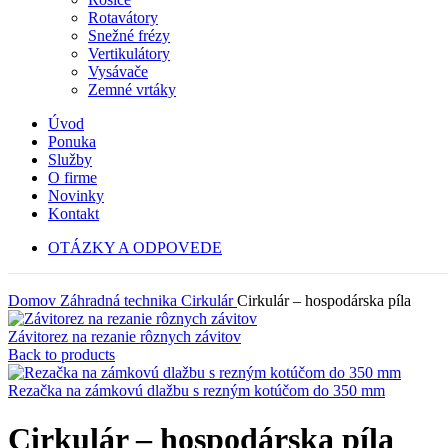
Rotavátory
Snežné frézy
Vertikulátory
Vysávače
Zemné vrtáky
Úvod
Ponuka
Služby
O firme
Novinky
Kontakt
OTÁZKY A ODPOVEDE
Domov
Záhradná technika
Cirkulár
Cirkulár – hospodárska píla
Závitorez na rezanie rôznych závitov
Back to products
Rezačka na zámkovú dlažbu s rezným kotúčom do 350 mm
Cirkulár – hospodárska píla