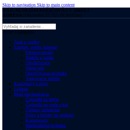
Skip to navigation
Skip to main content
NAJLACNEJŠIA POŽIČOVŇA V OKOLÍ
ADRESA:
Obchodná 27, 921 01 Piešťany
Vyber z kategórii
Autá a vozíky
Energie, svetlo, kúrenie
Elektrocentrály
Nádrže a sanita
Odvlhčovače
Ohrievače
Osvetľovacia technika
Tankovacie nádrže
Kontajnery a ploty
Lešenie
Malá mechanizácia
Čerpadlá na betón
Čerpadlá na vodu a kal
Čistiace zariadenia
Frézy a brúsky na podlahy
Kompresory
Manipulačná technika