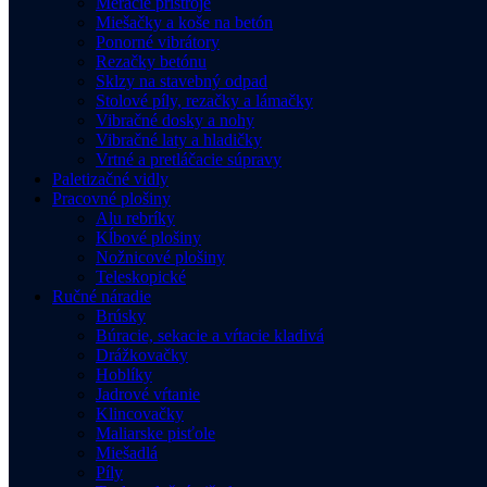
Meracie prístroje
Miešačky a koše na betón
Ponorné vibrátory
Rezačky betónu
Sklzy na stavebný odpad
Stolové píly, rezačky a lámačky
Vibračné dosky a nohy
Vibračné laty a hladičky
Vrtné a pretláčacie súpravy
Paletizačné vidly
Pracovné plošiny
Alu rebríky
Kĺbové plošiny
Nožnicové plošiny
Teleskopické
Ručné náradie
Brúsky
Búracie, sekacie a vŕtacie kladivá
Drážkovačky
Hoblíky
Jadrové vŕtanie
Klincovačky
Maliarske pisťole
Miešadlá
Píly