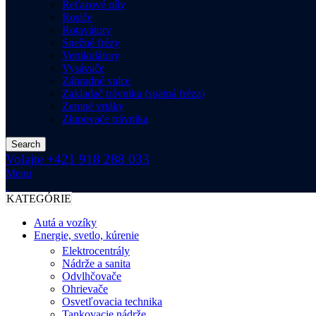
Reťazové píly
Rosiče
Rotavátory
Snežné frézy
Vertikulátory
Vysávače
Záhradné valce
Zakladač trávnika (spätná fréza)
Zemné vrtáky
Zlupovače trávnika
Search
Volajte +421 918 288 033
Menu
KATEGÓRIE
Autá a vozíky
Energie, svetlo, kúrenie
Elektrocentrály
Nádrže a sanita
Odvlhčovače
Ohrievače
Osvetľovacia technika
Tankovacie nádrže