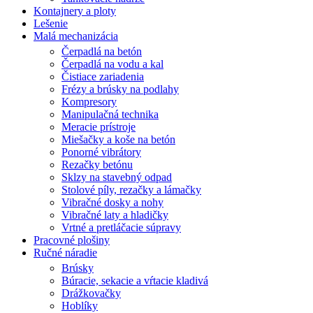
Kontajnery a ploty
Lešenie
Malá mechanizácia
Čerpadlá na betón
Čerpadlá na vodu a kal
Čistiace zariadenia
Frézy a brúsky na podlahy
Kompresory
Manipulačná technika
Meracie prístroje
Miešačky a koše na betón
Ponorné vibrátory
Rezačky betónu
Sklzy na stavebný odpad
Stolové píly, rezačky a lámačky
Vibračné dosky a nohy
Vibračné laty a hladičky
Vrtné a pretláčacie súpravy
Pracovné plošiny
Ručné náradie
Brúsky
Búracie, sekacie a vŕtacie kladivá
Drážkovačky
Hoblíky