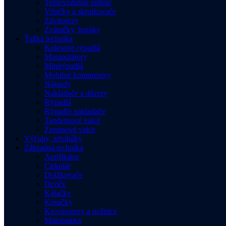
Teplovzdušné pištole
Vŕtačky a skrutkovače
Závitorezy
Zváračky, horáky
Ťažká technika
Kolesové rýpadlá
Manipulátory
Minirýpadlá
Mobilné kompresory
Nájazdy
Nakladače a dózery
Rýpadlá
Rýpadlo nakladače
Tandemové valce
Zeminové valce
Výťahy, zdviháky
Záhradná technika
Aerifikátor
Cirkulár
Drážkovače
Drviče
Kálačky
Kosačky
Krovinorezy a nožnice
Malotraktor