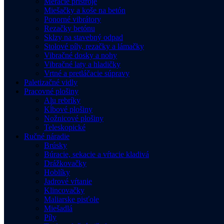
Meracie prístroje
Miešačky a koše na betón
Ponorné vibrátory
Rezačky betónu
Sklzy na stavebný odpad
Stolové píly, rezačky a lámačky
Vibračné dosky a nohy
Vibračné laty a hladičky
Vrtné a pretláčacie súpravy
Paletizačné vidly
Pracovné plošiny
Alu rebríky
Kĺbové plošiny
Nožnicové plošiny
Teleskopické
Ručné náradie
Brúsky
Búracie, sekacie a vŕtacie kladivá
Drážkovačky
Hoblíky
Jadrové vŕtanie
Klincovačky
Maliarske pisťole
Miešadlá
Píly