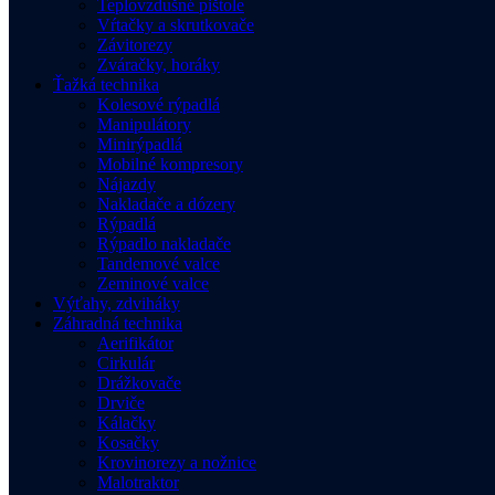
Teplovzdušné pištole
Vŕtačky a skrutkovače
Závitorezy
Zváračky, horáky
Ťažká technika
Kolesové rýpadlá
Manipulátory
Minirýpadlá
Mobilné kompresory
Nájazdy
Nakladače a dózery
Rýpadlá
Rýpadlo nakladače
Tandemové valce
Zeminové valce
Výťahy, zdviháky
Záhradná technika
Aerifikátor
Cirkulár
Drážkovače
Drviče
Kálačky
Kosačky
Krovinorezy a nožnice
Malotraktor