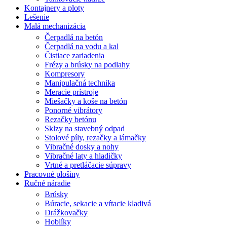
Kontajnery a ploty
Lešenie
Malá mechanizácia
Čerpadlá na betón
Čerpadlá na vodu a kal
Čistiace zariadenia
Frézy a brúsky na podlahy
Kompresory
Manipulačná technika
Meracie prístroje
Miešačky a koše na betón
Ponorné vibrátory
Rezačky betónu
Sklzy na stavebný odpad
Stolové píly, rezačky a lámačky
Vibračné dosky a nohy
Vibračné laty a hladičky
Vrtné a pretláčacie súpravy
Pracovné plošiny
Ručné náradie
Brúsky
Búracie, sekacie a vŕtacie kladivá
Drážkovačky
Hoblíky