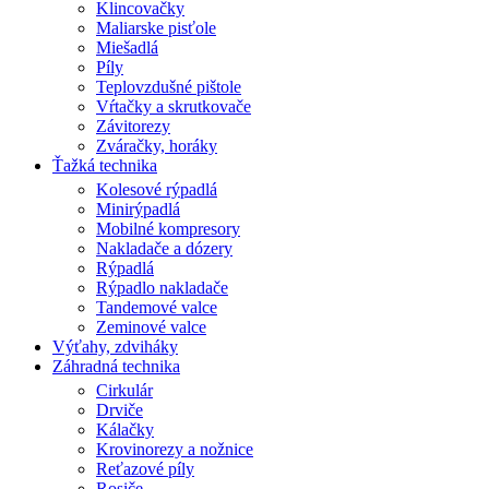
Klincovačky
Maliarske pisťole
Miešadlá
Píly
Teplovzdušné pištole
Vŕtačky a skrutkovače
Závitorezy
Zváračky, horáky
Ťažká technika
Kolesové rýpadlá
Minirýpadlá
Mobilné kompresory
Nakladače a dózery
Rýpadlá
Rýpadlo nakladače
Tandemové valce
Zeminové valce
Výťahy, zdviháky
Záhradná technika
Cirkulár
Drviče
Kálačky
Krovinorezy a nožnice
Reťazové píly
Rosiče