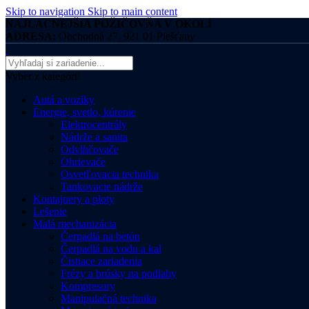
Skip to navigation
Skip to main content
NAJLACNEJŠIA POŽIČOVŇA V OKOLÍ
ADRESA:
Obchodná 27, 921 01 Piešťany
Vyber z kategórii
Autá a vozíky
Energie, svetlo, kúrenie
Elektrocentrály
Nádrže a sanita
Odvlhčovače
Ohrievače
Osvetľovacia technika
Tankovacie nádrže
Kontajnery a ploty
Lešenie
Malá mechanizácia
Čerpadlá na betón
Čerpadlá na vodu a kal
Čistiace zariadenia
Frézy a brúsky na podlahy
Kompresory
Manipulačná technika