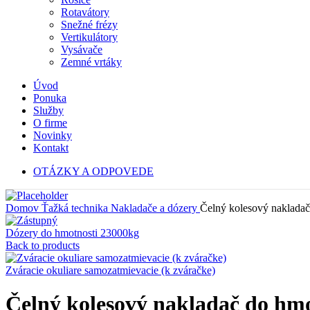
Rotavátory
Snežné frézy
Vertikulátory
Vysávače
Zemné vrtáky
Úvod
Ponuka
Služby
O firme
Novinky
Kontakt
OTÁZKY A ODPOVEDE
Domov
Ťažká technika
Nakladače a dózery
Čelný kolesový naklada
Dózery do hmotnosti 23000kg
Back to products
Zváracie okuliare samozatmievacie (k zváračke)
Čelný kolesový nakladač do hm