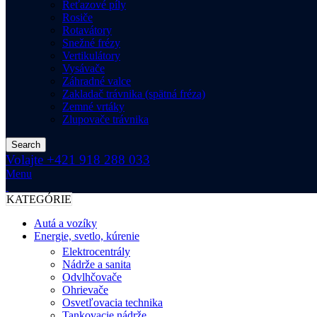
Reťazové píly
Rosiče
Rotavátory
Snežné frézy
Vertikulátory
Vysávače
Záhradné valce
Zakladač trávnika (spätná fréza)
Zemné vrtáky
Zlupovače trávnika
Search
Volajte +421 918 288 033
Menu
KATEGÓRIE
Autá a vozíky
Energie, svetlo, kúrenie
Elektrocentrály
Nádrže a sanita
Odvlhčovače
Ohrievače
Osvetľovacia technika
Tankovacie nádrže