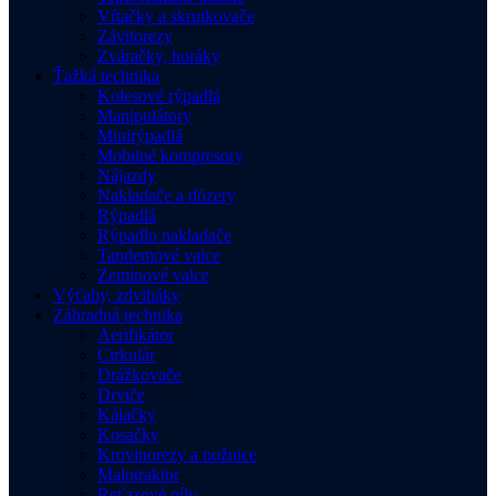
Vŕtačky a skrutkovače
Závitorezy
Zváračky, horáky
Ťažká technika
Kolesové rýpadlá
Manipulátory
Minirýpadlá
Mobilné kompresory
Nájazdy
Nakladače a dózery
Rýpadlá
Rýpadlo nakladače
Tandemové valce
Zeminové valce
Výťahy, zdviháky
Záhradná technika
Aerifikátor
Cirkulár
Drážkovače
Drviče
Kálačky
Kosačky
Krovinorezy a nožnice
Malotraktor
Reťazové píly