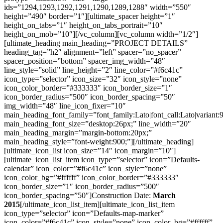
ids=”1294,1293,1292,1291,1290,1289,1288″ width=”550″
height=”490″ border=”1″][ultimate_spacer height=”1″
height_on_tabs=”1″ height_on_tabs_portrait=”10″
height_on_mob=”10″][/vc_column][vc_column width=”1/2″]
[ultimate_heading main_heading=”PROJECT DETAILS”
heading_tag=”h2″ alignment=”left” spacer=”no_spacer”
spacer_position=”bottom” spacer_img_width=”48″
line_style=”solid” line_height=”2″ line_color=”#f6c41c”
icon_type=”selector” icon_size=”32″ icon_style=”none”
icon_color_border=”#333333″ icon_border_size=”1″
icon_border_radius=”500″ icon_border_spacing=”50″
img_width=”48″ line_icon_fixer=”10″
main_heading_font_family=”font_family:Lato|font_call:Lato|variant:
main_heading_font_size=”desktop:26px;” line_width=”20″
main_heading_margin=”margin-bottom:20px;”
main_heading_style=”font-weight:900;”][/ultimate_heading]
[ultimate_icon_list icon_size=”14″ icon_margin=”10″]
[ultimate_icon_list_item icon_type=”selector” icon=”Defaults-
calendar” icon_color=”#f6c41c” icon_style=”none”
icon_color_bg=”#ffffff” icon_color_border=”#333333″
icon_border_size=”1″ icon_border_radius=”500″
icon_border_spacing=”50″]Construction Date:
March
2015
[/ultimate_icon_list_item][ultimate_icon_list_item
icon_type=”selector” icon=”Defaults-map-marker”
icon_color=”#f6c41c” icon_style=”none” icon_color_bg=”#ffffff”