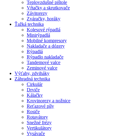
Teplovzdušné pištole
Vŕtačky a skrutkovače
Závitorezy
Zváračky, horáky
Ťažká technika
Kolesové rýpadlá
Minirýpadlá
Mobilné kompresory
Nakladače a dózery
Rýpadlá
Rýpadlo nakladače
Tandemové valce
Zeminové valce
Výťahy, zdviháky
Záhradná technika
Cirkulár
Drviče
Kálačky
Krovinorezy a nožnice
Reťazové píly
Rosiče
Rotavátory
Snežné frézy
Vertikulátory
Vysávače