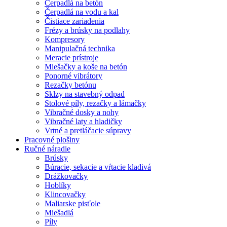
Čerpadlá na betón
Čerpadlá na vodu a kal
Čistiace zariadenia
Frézy a brúsky na podlahy
Kompresory
Manipulačná technika
Meracie prístroje
Miešačky a koše na betón
Ponorné vibrátory
Rezačky betónu
Sklzy na stavebný odpad
Stolové píly, rezačky a lámačky
Vibračné dosky a nohy
Vibračné laty a hladičky
Vrtné a pretláčacie súpravy
Pracovné plošiny
Ručné náradie
Brúsky
Búracie, sekacie a vŕtacie kladivá
Drážkovačky
Hoblíky
Klincovačky
Maliarske pisťole
Miešadlá
Píly