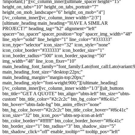
!important;}”][vc_column_inner][ultimate_spacer height=”15″
height_on_tabs=”10″ height_on_tabs_portrait=”7″
height_on_mob_landscape=”6″ height_on_mob=”4″]
[/vc_column_inner][vc_column_inner width=”2/3″]
[ultimate_heading main_heading=”HAVE A SIMILAR
PROJECT?” heading_tag=”h2″ alignment=”left”
spacer=”no_spacer” spacer_position=”top” spacer_img_width=”48″
line_style=”solid” line_height=”1″ line_color=”#333333″
icon_type=”selector” icon_size=”32″ icon_style=”none”
icon_color_border=”#333333″ icon_border_size=”1″
icon_border_radius=”500″ icon_border_spacing=”50″
img_width=”48″ line_icon_fixer=”10″
main_heading_font_family=”font_family:Lato|font_call:Lato|variant:
main_heading_font_size=”desktop:22px;”
main_heading_margin=”margin-top:20px;”
main_heading_style=”font-weight:900;”][/ultimate_heading]
[/vc_column_inner][vc_column_inner width=”1/3″][ult_buttons
btn_title=”GET A QUOTE” btn_align=”ubtn-left” btn_size=”ubtn-
custom” btn_title_color=”#2c2c2c” btn_bg_color=”#f6c41c”
btn_hover=”ubtn-fade-bg” btn_anim_effect=”none”
btn_bg_color_hover=”#2c2c2c” btn_title_color_hover=”#f6c41c”
icon_size=”32″ btn_icon_pos=”ubtn-sep-icon-at-left”
btn_color_border=”#ffffff” btn_color_border_hover=”#f6c41c”
btn_border_size=”1″ btn_radius=”3″ btn_shadow_size=”5″
btn_shadow_click=”off” enable_tooltip=”” tooltip_pos=”left”