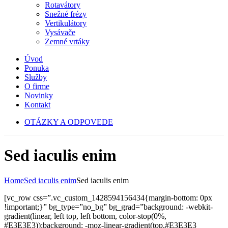
Rotavátory
Snežné frézy
Vertikulátory
Vysávače
Zemné vrtáky
Úvod
Ponuka
Služby
O firme
Novinky
Kontakt
OTÁZKY A ODPOVEDE
Sed iaculis enim
Home
Sed iaculis enim
Sed iaculis enim
[vc_row css=”.vc_custom_1428594156434{margin-bottom: 0px
!important;}” bg_type=”no_bg” bg_grad=”background: -webkit-
gradient(linear, left top, left bottom, color-stop(0%,
#E3E3E3));background: -moz-linear-gradient(top,#E3E3E3