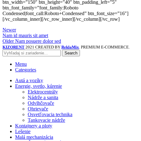
btn_width=”150″ btn_height=”40″ btn_padding_left=”5″
btn_font_family=”font_family:Roboto
Condensed|font_call:Roboto+Condensed” btn_font_size=”16″]
[/vc_column_inner][/vc_row_inner][/vc_column][/vc_row]
Newer
Nam id mauris sit amet
Older
Nam posuere dolor sed
KIZORENT
2021 CREATED BY
ReklaMix
. PREMIUM E-COMMERCE.
Search
Menu
Categories
Autá a vozíky
Energie, svetlo, kúrenie
Elektrocentrály
Nádrže a sanita
Odvlhčovače
Ohrievače
Osvetľovacia technika
Tankovacie nádrže
Kontajnery a ploty
Lešenie
Malá mechanizácia