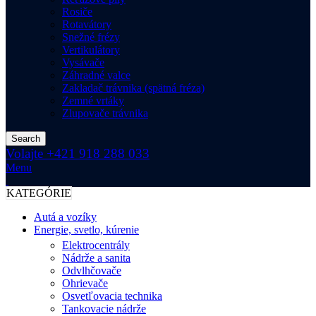
Rosiče
Rotavátory
Snežné frézy
Vertikulátory
Vysávače
Záhradné valce
Zakladač trávnika (spätná fréza)
Zemné vrtáky
Zlupovače trávnika
Search
Volajte +421 918 288 033
Menu
KATEGÓRIE
Autá a vozíky
Energie, svetlo, kúrenie
Elektrocentrály
Nádrže a sanita
Odvlhčovače
Ohrievače
Osvetľovacia technika
Tankovacie nádrže