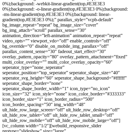
0%);background: -webkit-linear-gradient(top,#E3E3E3
0%);background: -o-linear-gradient(top,#E3E3E3 0%);background:
-ms-linear-gradient(top,#E3E3E3 0%);background: linear-
gradient(top,#E3E3E3 0%);” parallax_style=”vcpb-default”
bg_image_repeat=”repeat” bg_image_size=”cover”
bg_img_attach=”scroll” parallax_sense=”30″
animation_direction=”left-animation” animation_repeat=”repeat”
video_opts=”” viewport_vdo=”off” enable_controls=”off”
bg_override=”0″ disable_on_mobile_img_parallax=”off”
parallax_content_sense=”30″ fadeout_start_effect=”30″
overlay_pattern_opacity=”80″ overlay_pattern_attachment=”fixed”
multi_color_overlay=”” multi_color_overlay_opacity=”60″
seperator_type=”none_seperator”
seperator_position=”top_seperator” seperator_shape_size=”40″
seperator_svg_height=”60″ seperator_shape_background=”#ffffff”
seperator_shape_border=”none”
seperator_shape_border_width=”1″ icon_type=”no_icon”
icon_size=”32″ icon_style=”none” icon_color_border=”#333333″
icon_border_size=”1″ icon_border_radius=”500″
icon_border_spacing=”50″ img_width=”48″
ult_hide_row_large_screen=”off” ult_hide_row_desktop=”off”
ult_hide_row_tablet=”off” ult_hide_row_tablet_small=”off”
ult_hide_row_mobile=”off” ult_hide_row_mobile_large=”off”]
[vc_column width=”1/2″][webuild_responsive_slider
protype=”slideshow” size=”large”