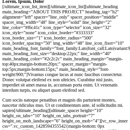
Lorem
, Ipsum, Dolor
[/ultimate_icon_list_item][/ultimate_icon_list][ultimate_heading
main_heading=”ABOUT THIS PROJECT” heading_tag=”h2″
alignment=”left” spacer=”line_only” spacer_position=”middle”
spacer_img_width=”48″ line_style=”solid” line_height=”2″
line_color=”#f6c41c” icon_type=”selector” icon_size=”32″
icon_style=”none” icon_color_border=”#333333″
icon_border_size=”1″ icon_border_radius=”500″
icon_border_spacing=”50″ img_width=”48″ line_icon_fixer=”10″
main_heading_font_family=”font_family:Lato|font_call:Lato|variant:
main_heading_font_size=”desktop:22px;” line_width=”40″
main_heading_color=”#2c2c2c” main_heading_margin=”margin-
top:40px;margin-bottom:20px;” spacer_margin=”margin-
top:5px;margin-bottom:15px;” main_heading_style=”font-
weight:900;”]Vivamus congue lacus at nunc faucibus consectetur.
Donec volutpat eleifend ex non ultricies. Curabitur nisl justo,
imperdiet sit amet massa in, accumsan porta enim. Ut venenatis
interdum turpis, eu aliquet quam eleifend sed.
Cum sociis natoque penatibus et magnis dis parturient montes,
nascetur ridiculus mus. Ut ut condimentum ante, id sollicitudin mi.
sapien[/ultimate_heading][ultimate_spacer height=”10″
height_on_tabs=”10″ height_on_tabs_portrait=”7″
height_on_mob_landscape=”6″ height_on_mob=”4″][vc_row_inner
css=”.vc_custom_1428594355542{margin-bottom: 0px