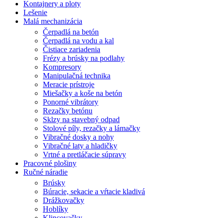
Kontajnery a ploty
Lešenie
Malá mechanizácia
Čerpadlá na betón
Čerpadlá na vodu a kal
Čistiace zariadenia
Frézy a brúsky na podlahy
Kompresory
Manipulačná technika
Meracie prístroje
Miešačky a koše na betón
Ponorné vibrátory
Rezačky betónu
Sklzy na stavebný odpad
Stolové píly, rezačky a lámačky
Vibračné dosky a nohy
Vibračné laty a hladičky
Vrtné a pretláčacie súpravy
Pracovné plošiny
Ručné náradie
Brúsky
Búracie, sekacie a vŕtacie kladivá
Drážkovačky
Hoblíky
Klincovačky