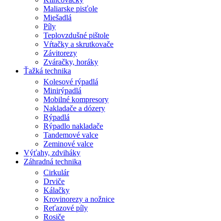
Maliarske pisťole
Miešadlá
Píly
Teplovzdušné pištole
Vŕtačky a skrutkovače
Závitorezy
Zváračky, horáky
Ťažká technika
Kolesové rýpadlá
Minirýpadlá
Mobilné kompresory
Nakladače a dózery
Rýpadlá
Rýpadlo nakladače
Tandemové valce
Zeminové valce
Výťahy, zdviháky
Záhradná technika
Cirkulár
Drviče
Kálačky
Krovinorezy a nožnice
Reťazové píly
Rosiče