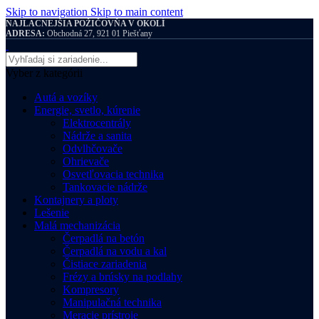
Skip to navigation
Skip to main content
NAJLACNEJŠIA POŽIČOVŇA V OKOLÍ
ADRESA:
Obchodná 27, 921 01 Piešťany
Vyber z kategórii
Autá a vozíky
Energie, svetlo, kúrenie
Elektrocentrály
Nádrže a sanita
Odvlhčovače
Ohrievače
Osvetľovacia technika
Tankovacie nádrže
Kontajnery a ploty
Lešenie
Malá mechanizácia
Čerpadlá na betón
Čerpadlá na vodu a kal
Čistiace zariadenia
Frézy a brúsky na podlahy
Kompresory
Manipulačná technika
Meracie prístroje