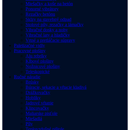
Miešačky a koše na betón
Ponorné vibrátory
Rezačky betónu
Sklzy na stavebný odpad
Stolové píly, rezačky a lámačky
Vibračné dosky a nohy
Vibračné laty a hladičky
Vrtné a pretláčacie súpravy
Paletizačné vidly
Pracovné plošiny
Alu rebríky
Kĺbové plošiny
Nožnicové plošiny
Teleskopické
Ručné náradie
Brúsky
Búracie, sekacie a vŕtacie kladivá
Drážkovačky
Hoblíky
Jadrové vŕtanie
Klincovačky
Maliarske pisťole
Miešadlá
Píly
Teplovzdušné pištole