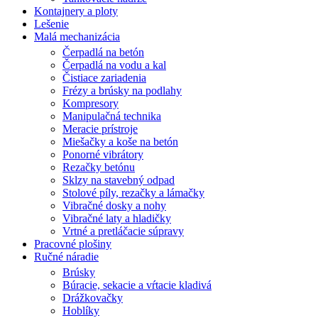
Kontajnery a ploty
Lešenie
Malá mechanizácia
Čerpadlá na betón
Čerpadlá na vodu a kal
Čistiace zariadenia
Frézy a brúsky na podlahy
Kompresory
Manipulačná technika
Meracie prístroje
Miešačky a koše na betón
Ponorné vibrátory
Rezačky betónu
Sklzy na stavebný odpad
Stolové píly, rezačky a lámačky
Vibračné dosky a nohy
Vibračné laty a hladičky
Vrtné a pretláčacie súpravy
Pracovné plošiny
Ručné náradie
Brúsky
Búracie, sekacie a vŕtacie kladivá
Drážkovačky
Hoblíky