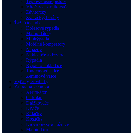
Teplovzdušné pištole
Vŕtačky a skrutkovače
Závitorezy
Zváračky, horáky
Ťažká technika
Kolesové rýpadlá
Manipulátory
Minirýpadlá
Mobilné kompresory
Nájazdy
Nakladače a dózery
Rýpadlá
Rýpadlo nakladače
Tandemové valce
Zeminové valce
Výťahy, zdviháky
Záhradná technika
Aerifikátor
Cirkulár
Drážkovače
Drviče
Kálačky
Kosačky
Krovinorezy a nožnice
Malotraktor