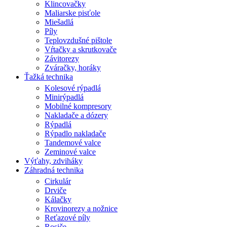
Klincovačky
Maliarske pisťole
Miešadlá
Píly
Teplovzdušné pištole
Vŕtačky a skrutkovače
Závitorezy
Zváračky, horáky
Ťažká technika
Kolesové rýpadlá
Minirýpadlá
Mobilné kompresory
Nakladače a dózery
Rýpadlá
Rýpadlo nakladače
Tandemové valce
Zeminové valce
Výťahy, zdviháky
Záhradná technika
Cirkulár
Drviče
Kálačky
Krovinorezy a nožnice
Reťazové píly
Rosiče