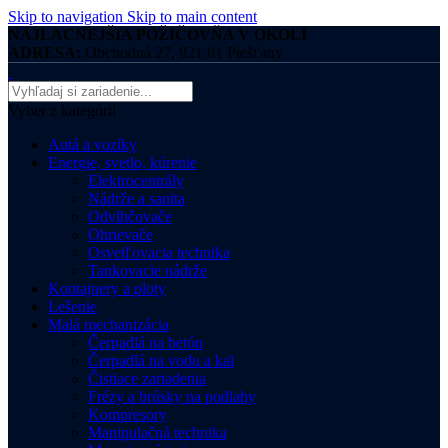
Skip to navigation
Skip to main content
NAJLACNEJŠIA POŽIČOVŇA V OKOLÍ
ADRESA:
Obchodná 27, 921 01 Piešťany
Vyber z kategórii
Autá a vozíky
Energie, svetlo, kúrenie
Elektrocentrály
Nádrže a sanita
Odvlhčovače
Ohrievače
Osvetľovacia technika
Tankovacie nádrže
Kontajnery a ploty
Lešenie
Malá mechanizácia
Čerpadlá na betón
Čerpadlá na vodu a kal
Čistiace zariadenia
Frézy a brúsky na podlahy
Kompresory
Manipulačná technika