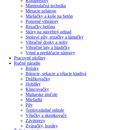
Kompresory
Manipulačná technika
Meracie prístroje
Miešačky a koše na betón
Ponorné vibrátory
Rezačky betónu
Sklzy na stavebný odpad
Stolové píly, rezačky a lámačky
Vibračné dosky a nohy
Vibračné laty a hladičky
Vrtné a pretláčacie súpravy
Pracovné plošiny
Ručné náradie
Brúsky
Búracie, sekacie a vŕtacie kladivá
Drážkovačky
Hoblíky
Klincovačky
Maliarske pisťole
Miešadlá
Píly
Teplovzdušné pištole
Vŕtačky a skrutkovače
Závitorezy
Zváračky, horáky