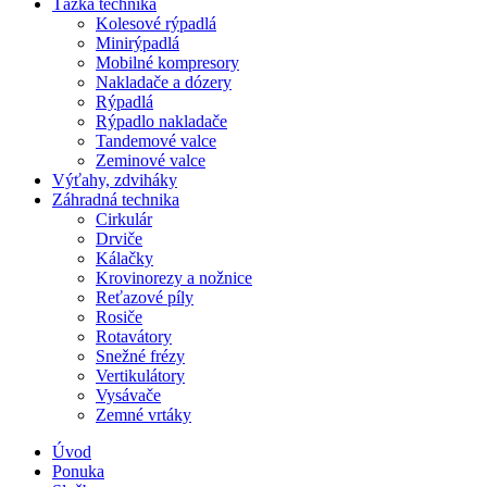
Ťažká technika
Kolesové rýpadlá
Minirýpadlá
Mobilné kompresory
Nakladače a dózery
Rýpadlá
Rýpadlo nakladače
Tandemové valce
Zeminové valce
Výťahy, zdviháky
Záhradná technika
Cirkulár
Drviče
Kálačky
Krovinorezy a nožnice
Reťazové píly
Rosiče
Rotavátory
Snežné frézy
Vertikulátory
Vysávače
Zemné vrtáky
Úvod
Ponuka