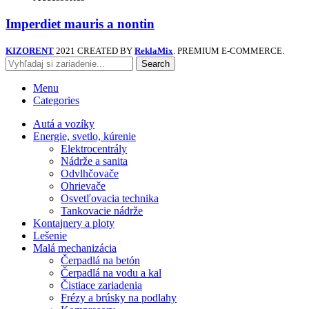
Imperdiet mauris a nontin
KIZORENT
2021 CREATED BY
ReklaMix
. PREMIUM E-COMMERCE.
Search
Menu
Categories
Autá a vozíky
Energie, svetlo, kúrenie
Elektrocentrály
Nádrže a sanita
Odvlhčovače
Ohrievače
Osvetľovacia technika
Tankovacie nádrže
Kontajnery a ploty
Lešenie
Malá mechanizácia
Čerpadlá na betón
Čerpadlá na vodu a kal
Čistiace zariadenia
Frézy a brúsky na podlahy