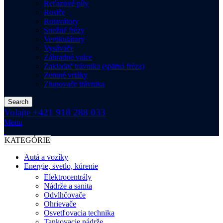
Reťazové píly
Rosiče
Rotavátory
Snežné frézy
Vertikulátory
Vysávače
Záhradné valce
Zakladač trávnika (spätná fréza)
Zemné vrtáky
Zlupovače trávnika
Search
Volajte +421 918 288 033
Menu
KATEGÓRIE
Autá a vozíky
Energie, svetlo, kúrenie
Elektrocentrály
Nádrže a sanita
Odvlhčovače
Ohrievače
Osvetľovacia technika
Tankovacie nádrže