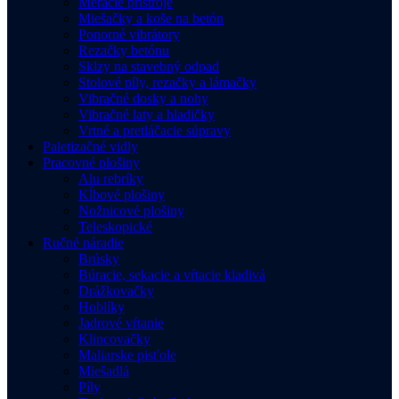
Meracie prístroje
Miešačky a koše na betón
Ponorné vibrátory
Rezačky betónu
Sklzy na stavebný odpad
Stolové píly, rezačky a lámačky
Vibračné dosky a nohy
Vibračné laty a hladičky
Vrtné a pretláčacie súpravy
Paletizačné vidly
Pracovné plošiny
Alu rebríky
Kĺbové plošiny
Nožnicové plošiny
Teleskopické
Ručné náradie
Brúsky
Búracie, sekacie a vŕtacie kladivá
Drážkovačky
Hoblíky
Jadrové vŕtanie
Klincovačky
Maliarske pisťole
Miešadlá
Píly