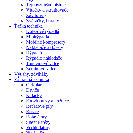
Teplovzdušné pištole
Vŕtačky a skrutkovače
Závitorezy
Zváračky, horáky
Ťažká technika
Kolesové rýpadlá
Minirýpadlá
Mobilné kompresory
Nakladače a dózery
Rýpadlá
Rýpadlo nakladače
Tandemové valce
Zeminové valce
Výťahy, zdviháky
Záhradná technika
Cirkulár
Drviče
Kálačky
Krovinorezy a nožnice
Reťazové píly
Rosiče
Rotavátory
Snežné frézy
Vertikulátory
Vysávače