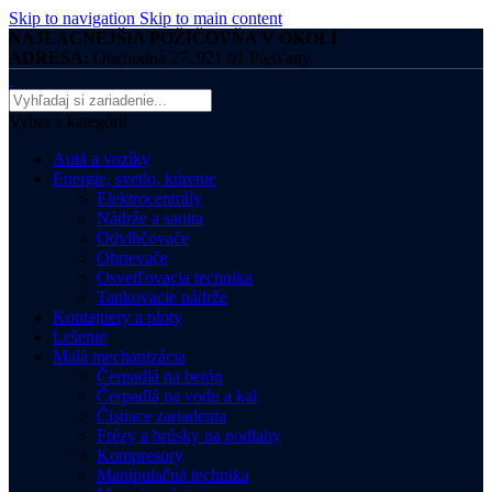
Skip to navigation
Skip to main content
NAJLACNEJŠIA POŽIČOVŇA V OKOLÍ
ADRESA:
Obchodná 27, 921 01 Piešťany
Vyber z kategórii
Autá a vozíky
Energie, svetlo, kúrenie
Elektrocentrály
Nádrže a sanita
Odvlhčovače
Ohrievače
Osvetľovacia technika
Tankovacie nádrže
Kontajnery a ploty
Lešenie
Malá mechanizácia
Čerpadlá na betón
Čerpadlá na vodu a kal
Čistiace zariadenia
Frézy a brúsky na podlahy
Kompresory
Manipulačná technika