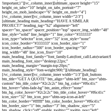
!important;}”][vc_column_inner][ultimate_spacer height=”15″
height_on_tabs=”10″ height_on_tabs_portrait=”7″
height_on_mob_landscape=”6″ height_on_mob=”4″]
[/vc_column_inner][vc_column_inner width=”2/3″]
[ultimate_heading main_heading=”HAVE A SIMILAR
PROJECT?” heading_tag=”h2″ alignment=”left”
spacer=”no_spacer” spacer_position=”top” spacer_img_width=”48″
line_style=”solid” line_height=”1″ line_color=”#333333″
icon_type=”selector” icon_size=”32″ icon_style=”none”
icon_color_border=”#333333″ icon_border_size=”1″
icon_border_radius=”500″ icon_border_spacing=”50″
img_width=”48″ line_icon_fixer=”10″
main_heading_font_family=”font_family:Lato|font_call:Lato|variant:
main_heading_font_size=”desktop:22px;”
main_heading_margin=”margin-top:20px;”
main_heading_style=”font-weight:900;”][/ultimate_heading]
[/vc_column_inner][vc_column_inner width=”1/3″][ult_buttons
btn_title=”GET A QUOTE” btn_align=”ubtn-left” btn_size=”ubtn-
custom” btn_title_color=”#2c2c2c” btn_bg_color=”#f6c41c”
btn_hover=”ubtn-fade-bg” btn_anim_effect=”none”
btn_bg_color_hover=”#2c2c2c” btn_title_color_hover=”#f6c41c”
icon_size=”32″ btn_icon_pos=”ubtn-sep-icon-at-left”
btn_color_border=”#ffffff” btn_color_border_hover=”#f6c41c”
btn_border_size=”1″ btn_radius=”3″ btn_shadow_size=”5″
btn_shadow_click=”off” enable_tooltip=”” tooltip_pos=”left”