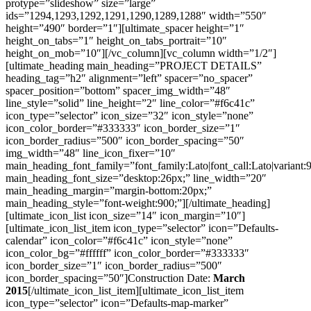
protype=”slideshow” size=”large”
ids=”1294,1293,1292,1291,1290,1289,1288″ width=”550″
height=”490″ border=”1″][ultimate_spacer height=”1″
height_on_tabs=”1″ height_on_tabs_portrait=”10″
height_on_mob=”10″][/vc_column][vc_column width=”1/2″]
[ultimate_heading main_heading=”PROJECT DETAILS”
heading_tag=”h2″ alignment=”left” spacer=”no_spacer”
spacer_position=”bottom” spacer_img_width=”48″
line_style=”solid” line_height=”2″ line_color=”#f6c41c”
icon_type=”selector” icon_size=”32″ icon_style=”none”
icon_color_border=”#333333″ icon_border_size=”1″
icon_border_radius=”500″ icon_border_spacing=”50″
img_width=”48″ line_icon_fixer=”10″
main_heading_font_family=”font_family:Lato|font_call:Lato|variant:
main_heading_font_size=”desktop:26px;” line_width=”20″
main_heading_margin=”margin-bottom:20px;”
main_heading_style=”font-weight:900;”][/ultimate_heading]
[ultimate_icon_list icon_size=”14″ icon_margin=”10″]
[ultimate_icon_list_item icon_type=”selector” icon=”Defaults-
calendar” icon_color=”#f6c41c” icon_style=”none”
icon_color_bg=”#ffffff” icon_color_border=”#333333″
icon_border_size=”1″ icon_border_radius=”500″
icon_border_spacing=”50″]Construction Date:
March
2015
[/ultimate_icon_list_item][ultimate_icon_list_item
icon_type=”selector” icon=”Defaults-map-marker”