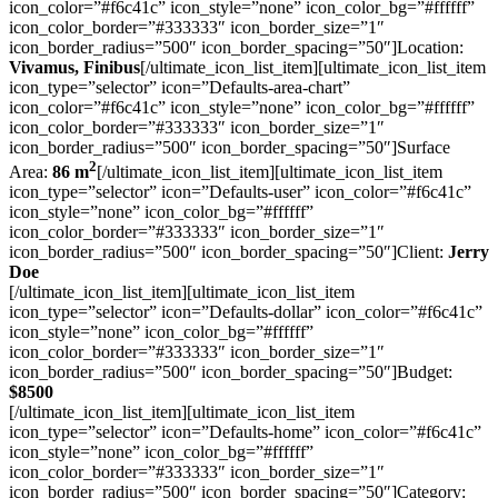
icon_color=”#f6c41c” icon_style=”none” icon_color_bg=”#ffffff”
icon_color_border=”#333333″ icon_border_size=”1″
icon_border_radius=”500″ icon_border_spacing=”50″]Location:
Vivamus, Finibus
[/ultimate_icon_list_item][ultimate_icon_list_item
icon_type=”selector” icon=”Defaults-area-chart”
icon_color=”#f6c41c” icon_style=”none” icon_color_bg=”#ffffff”
icon_color_border=”#333333″ icon_border_size=”1″
icon_border_radius=”500″ icon_border_spacing=”50″]Surface
2
Area:
86 m
[/ultimate_icon_list_item][ultimate_icon_list_item
icon_type=”selector” icon=”Defaults-user” icon_color=”#f6c41c”
icon_style=”none” icon_color_bg=”#ffffff”
icon_color_border=”#333333″ icon_border_size=”1″
icon_border_radius=”500″ icon_border_spacing=”50″]Client:
Jerry
Doe
[/ultimate_icon_list_item][ultimate_icon_list_item
icon_type=”selector” icon=”Defaults-dollar” icon_color=”#f6c41c”
icon_style=”none” icon_color_bg=”#ffffff”
icon_color_border=”#333333″ icon_border_size=”1″
icon_border_radius=”500″ icon_border_spacing=”50″]Budget:
$
8500
[/ultimate_icon_list_item][ultimate_icon_list_item
icon_type=”selector” icon=”Defaults-home” icon_color=”#f6c41c”
icon_style=”none” icon_color_bg=”#ffffff”
icon_color_border=”#333333″ icon_border_size=”1″
icon_border_radius=”500″ icon_border_spacing=”50″]Category: