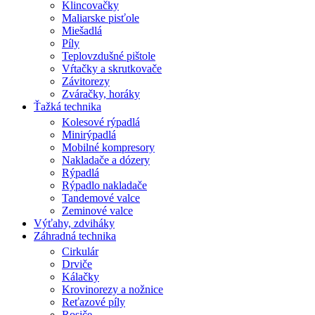
Klincovačky
Maliarske pisťole
Miešadlá
Píly
Teplovzdušné pištole
Vŕtačky a skrutkovače
Závitorezy
Zváračky, horáky
Ťažká technika
Kolesové rýpadlá
Minirýpadlá
Mobilné kompresory
Nakladače a dózery
Rýpadlá
Rýpadlo nakladače
Tandemové valce
Zeminové valce
Výťahy, zdviháky
Záhradná technika
Cirkulár
Drviče
Kálačky
Krovinorezy a nožnice
Reťazové píly
Rosiče