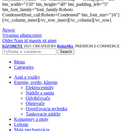
btn_width=”150″ btn_height=”40″ btn_padding_left=”5″
btn_font_family=”font_family:Roboto
Condensed|font_call:Roboto+Condensed” btn_font_size=”16″]
[/vc_column_inner][/vc_row_inner][/vc_column][/vc_row]
Newer
Vivamus ullamcorper
Older
Nam id mauris sit amet
KIZORENT
2021 CREATED BY
ReklaMix
. PREMIUM E-COMMERCE.
Search
Menu
Categories
Autá a vozíky
Energie, svetlo, kúrenie
Elektrocentrály
Nádrže a sanita
Odvlhčovače
Ohrievače
Osvetľovacia technika
Tankovacie nádrže
Kontajnery a ploty
Lešenie
Malá mechanizácia