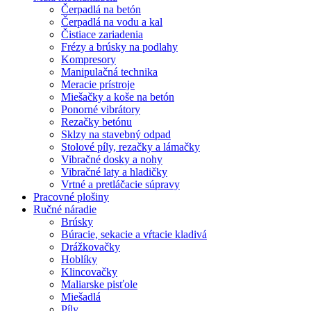
Čerpadlá na betón
Čerpadlá na vodu a kal
Čistiace zariadenia
Frézy a brúsky na podlahy
Kompresory
Manipulačná technika
Meracie prístroje
Miešačky a koše na betón
Ponorné vibrátory
Rezačky betónu
Sklzy na stavebný odpad
Stolové píly, rezačky a lámačky
Vibračné dosky a nohy
Vibračné laty a hladičky
Vrtné a pretláčacie súpravy
Pracovné plošiny
Ručné náradie
Brúsky
Búracie, sekacie a vŕtacie kladivá
Drážkovačky
Hoblíky
Klincovačky
Maliarske pisťole
Miešadlá
Píly