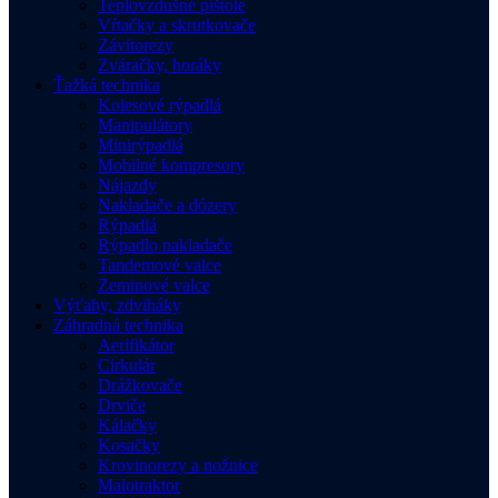
Teplovzdušné pištole
Vŕtačky a skrutkovače
Závitorezy
Zváračky, horáky
Ťažká technika
Kolesové rýpadlá
Manipulátory
Minirýpadlá
Mobilné kompresory
Nájazdy
Nakladače a dózery
Rýpadlá
Rýpadlo nakladače
Tandemové valce
Zeminové valce
Výťahy, zdviháky
Záhradná technika
Aerifikátor
Cirkulár
Drážkovače
Drviče
Kálačky
Kosačky
Krovinorezy a nožnice
Malotraktor