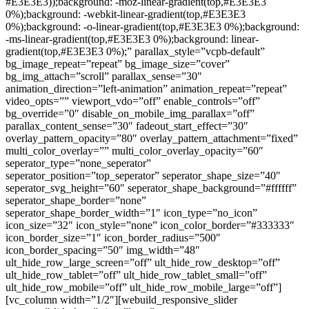
#E3E3E3));background: -moz-linear-gradient(top,#E3E3E3
0%);background: -webkit-linear-gradient(top,#E3E3E3
0%);background: -o-linear-gradient(top,#E3E3E3 0%);background:
-ms-linear-gradient(top,#E3E3E3 0%);background: linear-
gradient(top,#E3E3E3 0%);” parallax_style=”vcpb-default”
bg_image_repeat=”repeat” bg_image_size=”cover”
bg_img_attach=”scroll” parallax_sense=”30″
animation_direction=”left-animation” animation_repeat=”repeat”
video_opts=”” viewport_vdo=”off” enable_controls=”off”
bg_override=”0″ disable_on_mobile_img_parallax=”off”
parallax_content_sense=”30″ fadeout_start_effect=”30″
overlay_pattern_opacity=”80″ overlay_pattern_attachment=”fixed”
multi_color_overlay=”” multi_color_overlay_opacity=”60″
seperator_type=”none_seperator”
seperator_position=”top_seperator” seperator_shape_size=”40″
seperator_svg_height=”60″ seperator_shape_background=”#ffffff”
seperator_shape_border=”none”
seperator_shape_border_width=”1″ icon_type=”no_icon”
icon_size=”32″ icon_style=”none” icon_color_border=”#333333″
icon_border_size=”1″ icon_border_radius=”500″
icon_border_spacing=”50″ img_width=”48″
ult_hide_row_large_screen=”off” ult_hide_row_desktop=”off”
ult_hide_row_tablet=”off” ult_hide_row_tablet_small=”off”
ult_hide_row_mobile=”off” ult_hide_row_mobile_large=”off”]
[vc_column width=”1/2″][webuild_responsive_slider