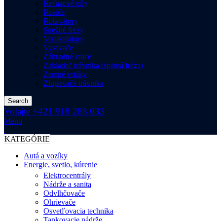
Reťazové píly
Rosiče
Rotavátory
Snežné frézy
Vertikulátory
Vysávače
Záhradné valce
Zakladač trávnika (spätná fréza)
Zemné vrtáky
Zlupovače trávnika
Search
Volajte +421 918 288 033
Menu
KATEGÓRIE
Autá a vozíky
Energie, svetlo, kúrenie
Elektrocentrály
Nádrže a sanita
Odvlhčovače
Ohrievače
Osvetľovacia technika
Tankovacie nádrže