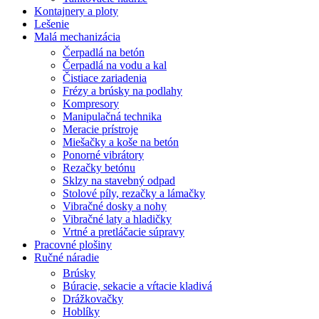
Kontajnery a ploty
Lešenie
Malá mechanizácia
Čerpadlá na betón
Čerpadlá na vodu a kal
Čistiace zariadenia
Frézy a brúsky na podlahy
Kompresory
Manipulačná technika
Meracie prístroje
Miešačky a koše na betón
Ponorné vibrátory
Rezačky betónu
Sklzy na stavebný odpad
Stolové píly, rezačky a lámačky
Vibračné dosky a nohy
Vibračné laty a hladičky
Vrtné a pretláčacie súpravy
Pracovné plošiny
Ručné náradie
Brúsky
Búracie, sekacie a vŕtacie kladivá
Drážkovačky
Hoblíky