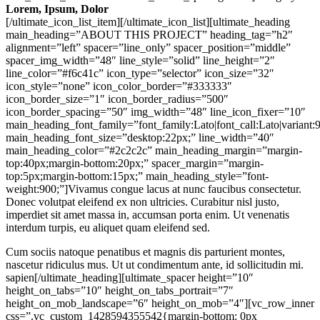
Lorem
, Ipsum, Dolor
[/ultimate_icon_list_item][/ultimate_icon_list][ultimate_heading
main_heading=”ABOUT THIS PROJECT” heading_tag=”h2″
alignment=”left” spacer=”line_only” spacer_position=”middle”
spacer_img_width=”48″ line_style=”solid” line_height=”2″
line_color=”#f6c41c” icon_type=”selector” icon_size=”32″
icon_style=”none” icon_color_border=”#333333″
icon_border_size=”1″ icon_border_radius=”500″
icon_border_spacing=”50″ img_width=”48″ line_icon_fixer=”10″
main_heading_font_family=”font_family:Lato|font_call:Lato|variant:
main_heading_font_size=”desktop:22px;” line_width=”40″
main_heading_color=”#2c2c2c” main_heading_margin=”margin-
top:40px;margin-bottom:20px;” spacer_margin=”margin-
top:5px;margin-bottom:15px;” main_heading_style=”font-
weight:900;”]Vivamus congue lacus at nunc faucibus consectetur.
Donec volutpat eleifend ex non ultricies. Curabitur nisl justo,
imperdiet sit amet massa in, accumsan porta enim. Ut venenatis
interdum turpis, eu aliquet quam eleifend sed.
Cum sociis natoque penatibus et magnis dis parturient montes,
nascetur ridiculus mus. Ut ut condimentum ante, id sollicitudin mi.
sapien[/ultimate_heading][ultimate_spacer height=”10″
height_on_tabs=”10″ height_on_tabs_portrait=”7″
height_on_mob_landscape=”6″ height_on_mob=”4″][vc_row_inner
css=”.vc_custom_1428594355542{margin-bottom: 0px