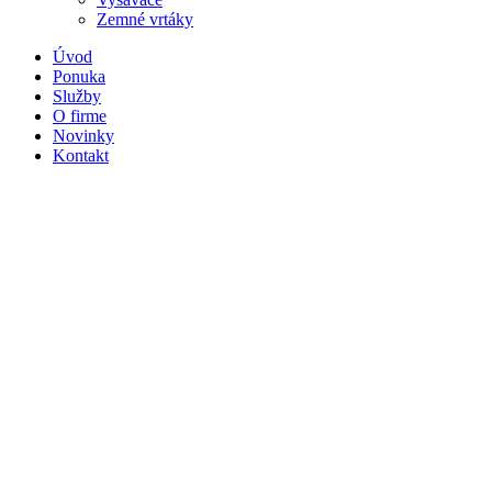
Zemné vrtáky
Úvod
Ponuka
Služby
O firme
Novinky
Kontakt