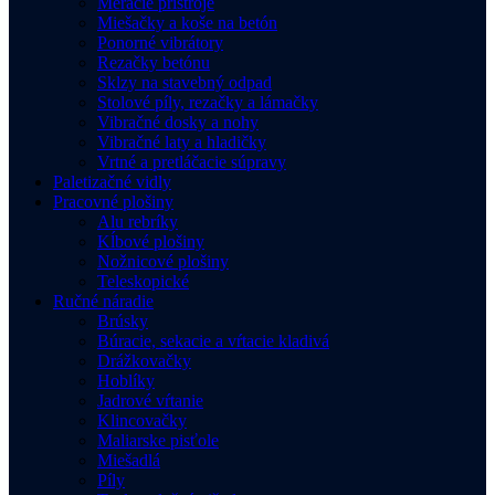
Meracie prístroje
Miešačky a koše na betón
Ponorné vibrátory
Rezačky betónu
Sklzy na stavebný odpad
Stolové píly, rezačky a lámačky
Vibračné dosky a nohy
Vibračné laty a hladičky
Vrtné a pretláčacie súpravy
Paletizačné vidly
Pracovné plošiny
Alu rebríky
Kĺbové plošiny
Nožnicové plošiny
Teleskopické
Ručné náradie
Brúsky
Búracie, sekacie a vŕtacie kladivá
Drážkovačky
Hoblíky
Jadrové vŕtanie
Klincovačky
Maliarske pisťole
Miešadlá
Píly