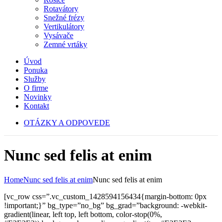
Rotavátory
Snežné frézy
Vertikulátory
Vysávače
Zemné vrtáky
Úvod
Ponuka
Služby
O firme
Novinky
Kontakt
OTÁZKY A ODPOVEDE
Nunc sed felis at enim
Home
Nunc sed felis at enim
Nunc sed felis at enim
[vc_row css=”.vc_custom_1428594156434{margin-bottom: 0px
!important;}” bg_type=”no_bg” bg_grad=”background: -webkit-
gradient(linear, left top, left bottom, color-stop(0%,