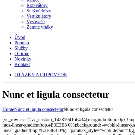
Rotavátory
Snežné frézy
Vertikulátory
Vysávače
Zemné vrtáky
Úvod
Ponuka
Služby
O firme
Novinky
Kontakt
OTÁZKY A ODPOVEDE
Nunc et ligula consectetur
Home
Nunc et ligula consectetur
Nunc et ligula consectetur
[vc_row css=”.vc_custom_1428594156434{margin-bottom: 0px !importa
moz-linear-gradient(top,#E3E3E3 0%);background: -webkit-linear-g
linear-gradient(top,#E3E3E3 0%);” parallax_style=”vcpb-default” b