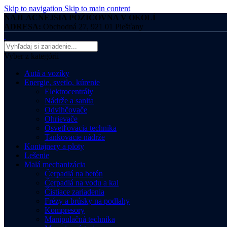
Skip to navigation
Skip to main content
NAJLACNEJŠIA POŽIČOVŇA V OKOLÍ
ADRESA:
Obchodná 27, 921 01 Piešťany
Vyber z kategórii
Autá a vozíky
Energie, svetlo, kúrenie
Elektrocentrály
Nádrže a sanita
Odvlhčovače
Ohrievače
Osvetľovacia technika
Tankovacie nádrže
Kontajnery a ploty
Lešenie
Malá mechanizácia
Čerpadlá na betón
Čerpadlá na vodu a kal
Čistiace zariadenia
Frézy a brúsky na podlahy
Kompresory
Manipulačná technika