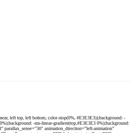
, left top, left bottom, color-stop(0%, #E3E3E3));background: -
 0%);background: -ms-linear-gradient(top,#E3E3E3 0%);background:
” parallax_sense=”30″ animation_direction=”left-animation”