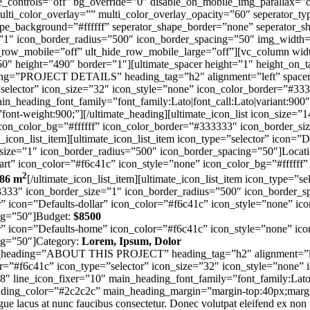
_controls=”off” bg_override=”0″ disable_on_mobile_img_parallax=”of
ulti_color_overlay=”” multi_color_overlay_opacity=”60″ seperator_ty
ape_background=”#ffffff” seperator_shape_border=”none” seperator_
”1″ icon_border_radius=”500″ icon_border_spacing=”50″ img_width=
de_row_mobile=”off” ult_hide_row_mobile_large=”off”][vc_column wid
0″ height=”490″ border=”1″][ultimate_spacer height=”1″ height_on_
ding=”PROJECT DETAILS” heading_tag=”h2″ alignment=”left” spacer
=”selector” icon_size=”32″ icon_style=”none” icon_color_border=”#3
n_heading_font_family=”font_family:Lato|font_call:Lato|variant:900
t-weight:900;”][/ultimate_heading][ultimate_icon_list icon_size=”14
icon_color_bg=”#ffffff” icon_color_border=”#333333″ icon_border_si
te_icon_list_item][ultimate_icon_list_item icon_type=”selector” icon
_size=”1″ icon_border_radius=”500″ icon_border_spacing=”50″]Locat
-chart” icon_color=”#f6c41c” icon_style=”none” icon_color_bg=”#fffff
2
86 m
[/ultimate_icon_list_item][ultimate_icon_list_item icon_type=”s
3333″ icon_border_size=”1″ icon_border_radius=”500″ icon_border_s
ctor” icon=”Defaults-dollar” icon_color=”#f6c41c” icon_style=”none” 
ing=”50″]Budget:
$
8500
ctor” icon=”Defaults-home” icon_color=”#f6c41c” icon_style=”none” i
ng=”50″]Category:
Lorem
, Ipsum, Dolor
 main_heading=”ABOUT THIS PROJECT” heading_tag=”h2″ alignment=”le
lor=”#f6c41c” icon_type=”selector” icon_size=”32″ icon_style=”none
 line_icon_fixer=”10″ main_heading_font_family=”font_family:Lato|f
ading_color=”#2c2c2c” main_heading_margin=”margin-top:40px;margi
acus at nunc faucibus consectetur. Donec volutpat eleifend ex non ultr