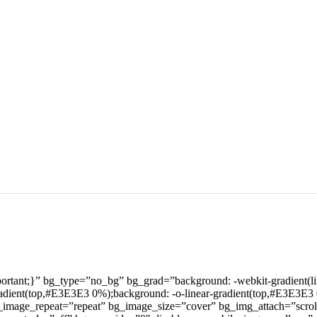
nt;}” bg_type=”no_bg” bg_grad=”background: -webkit-gradient(linear
radient(top,#E3E3E3 0%);background: -o-linear-gradient(top,#E3E3E3
g_image_repeat=”repeat” bg_image_size=”cover” bg_img_attach=”scroll