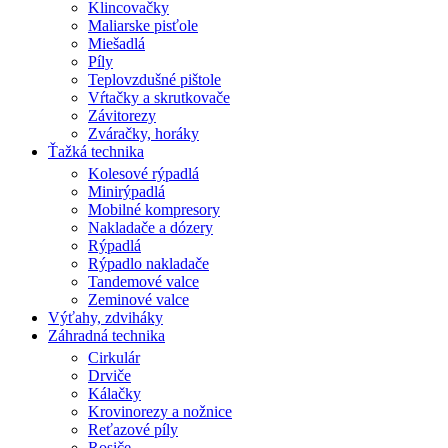
Klincovačky
Maliarske pisťole
Miešadlá
Píly
Teplovzdušné pištole
Vŕtačky a skrutkovače
Závitorezy
Zváračky, horáky
Ťažká technika
Kolesové rýpadlá
Minirýpadlá
Mobilné kompresory
Nakladače a dózery
Rýpadlá
Rýpadlo nakladače
Tandemové valce
Zeminové valce
Výťahy, zdviháky
Záhradná technika
Cirkulár
Drviče
Kálačky
Krovinorezy a nožnice
Reťazové píly
Rosiče