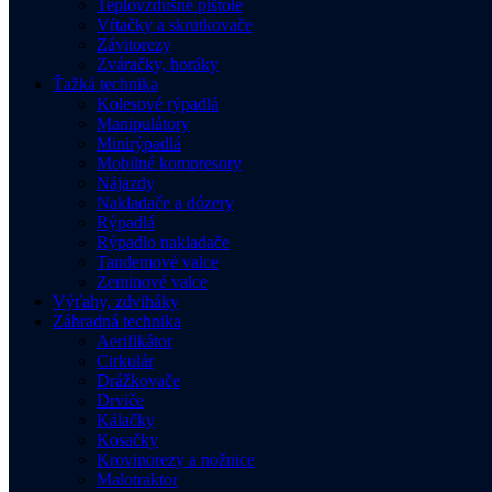
Teplovzdušné pištole
Vŕtačky a skrutkovače
Závitorezy
Zváračky, horáky
Ťažká technika
Kolesové rýpadlá
Manipulátory
Minirýpadlá
Mobilné kompresory
Nájazdy
Nakladače a dózery
Rýpadlá
Rýpadlo nakladače
Tandemové valce
Zeminové valce
Výťahy, zdviháky
Záhradná technika
Aerifikátor
Cirkulár
Drážkovače
Drviče
Kálačky
Kosačky
Krovinorezy a nožnice
Malotraktor