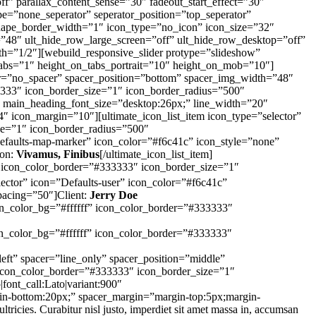
f” parallax_content_sense=”30″ fadeout_start_effect=”30″
pe=”none_seperator” seperator_position=”top_seperator”
shape_border_width=”1″ icon_type=”no_icon” icon_size=”32″
”48″ ult_hide_row_large_screen=”off” ult_hide_row_desktop=”off”
th=”1/2″][webuild_responsive_slider protype=”slideshow”
tabs=”1″ height_on_tabs_portrait=”10″ height_on_mob=”10″]
=”no_spacer” spacer_position=”bottom” spacer_img_width=”48″
33333″ icon_border_size=”1″ icon_border_radius=”500″
″ main_heading_font_size=”desktop:26px;” line_width=”20″
″ icon_margin=”10″][ultimate_icon_list_item icon_type=”selector”
ze=”1″ icon_border_radius=”500″
=”Defaults-map-marker” icon_color=”#f6c41c” icon_style=”none”
ion:
Vivamus, Finibus
[/ultimate_icon_list_item]
f” icon_color_border=”#333333″ icon_border_size=”1″
elector” icon=”Defaults-user” icon_color=”#f6c41c”
pacing=”50″]Client:
Jerry Doe
icon_color_bg=”#ffffff” icon_color_border=”#333333″
con_color_bg=”#ffffff” icon_color_border=”#333333″
ft” spacer=”line_only” spacer_position=”middle”
” icon_color_border=”#333333″ icon_border_size=”1″
ont_call:Lato|variant:900″
n-bottom:20px;” spacer_margin=”margin-top:5px;margin-
icies. Curabitur nisl justo, imperdiet sit amet massa in, accumsan