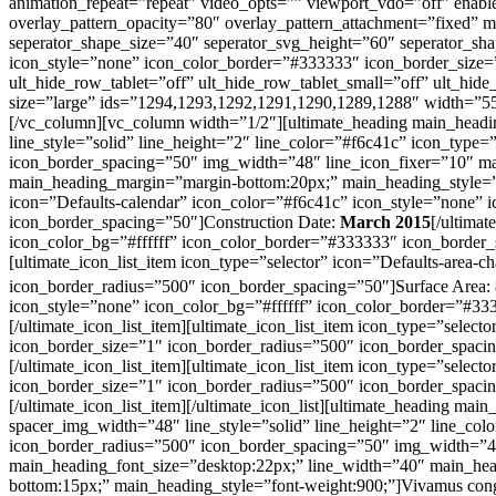
animation_repeat=”repeat” video_opts=”” viewport_vdo=”off” enable
overlay_pattern_opacity=”80″ overlay_pattern_attachment=”fixed” m
seperator_shape_size=”40″ seperator_svg_height=”60″ seperator_sh
icon_style=”none” icon_color_border=”#333333″ icon_border_size=
ult_hide_row_tablet=”off” ult_hide_row_tablet_small=”off” ult_hi
size=”large” ids=”1294,1293,1292,1291,1290,1289,1288″ width=”55
[/vc_column][vc_column width=”1/2″][ultimate_heading main_hea
line_style=”solid” line_height=”2″ line_color=”#f6c41c” icon_type
icon_border_spacing=”50″ img_width=”48″ line_icon_fixer=”10″ mai
main_heading_margin=”margin-bottom:20px;” main_heading_style=”fon
icon=”Defaults-calendar” icon_color=”#f6c41c” icon_style=”none” 
icon_border_spacing=”50″]Construction Date:
March 2015
[/ultima
icon_color_bg=”#ffffff” icon_color_border=”#333333″ icon_border
[ultimate_icon_list_item icon_type=”selector” icon=”Defaults-area
icon_border_radius=”500″ icon_border_spacing=”50″]Surface Area:
icon_style=”none” icon_color_bg=”#ffffff” icon_color_border=”#33
[/ultimate_icon_list_item][ultimate_icon_list_item icon_type=”sele
icon_border_size=”1″ icon_border_radius=”500″ icon_border_spac
[/ultimate_icon_list_item][ultimate_icon_list_item icon_type=”sele
icon_border_size=”1″ icon_border_radius=”500″ icon_border_spaci
[/ultimate_icon_list_item][/ultimate_icon_list][ultimate_heading
spacer_img_width=”48″ line_style=”solid” line_height=”2″ line_co
icon_border_radius=”500″ icon_border_spacing=”50″ img_width=”48″
main_heading_font_size=”desktop:22px;” line_width=”40″ main_he
bottom:15px;” main_heading_style=”font-weight:900;”]Vivamus congue l