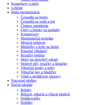
Kontajnery a ploty
Lešenie
Malá mechanizácia
Čerpadlá na betón
Čerpadlá na vodu a kal
Čistiace zariadenia
Frézy a brúsky na podlahy
Kompresory
Manipulačná technika
Meracie prístroje
Miešačky a koše na betón
Ponorné vibrátory
Rezačky betónu
Sklzy na stavebný odpad
Stolové píly, rezačky a lámačky
Vibračné dosky a nohy
Vibračné laty a hladičky
Vrtné a pretláčacie súpravy
Pracovné plošiny
Ručné náradie
Brúsky
Búracie, sekacie a vŕtacie kladivá
Drážkovačky
Hoblíky