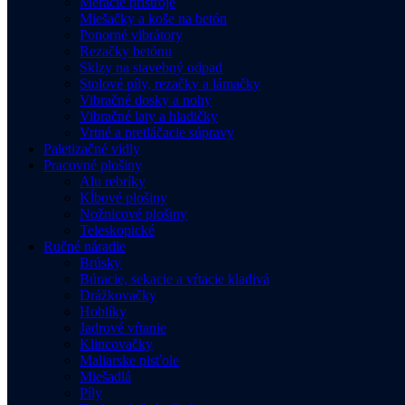
Meracie prístroje
Miešačky a koše na betón
Ponorné vibrátory
Rezačky betónu
Sklzy na stavebný odpad
Stolové píly, rezačky a lámačky
Vibračné dosky a nohy
Vibračné laty a hladičky
Vrtné a pretláčacie súpravy
Paletizačné vidly
Pracovné plošiny
Alu rebríky
Kĺbové plošiny
Nožnicové plošiny
Teleskopické
Ručné náradie
Brúsky
Búracie, sekacie a vŕtacie kladivá
Drážkovačky
Hoblíky
Jadrové vŕtanie
Klincovačky
Maliarske pisťole
Miešadlá
Píly