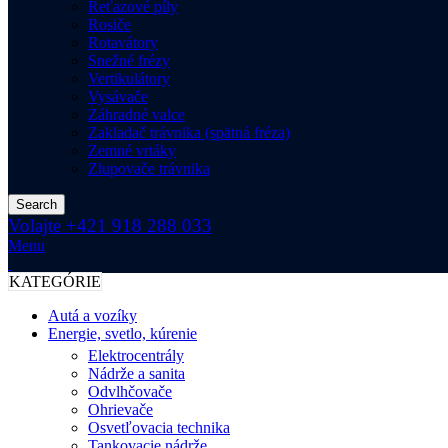
Reťazové píly
Rosiče
Rotavátory
Snežné frézy
Vertikulátory
Vysávače
Záhradné valce
Zakladač trávnika (spätná fréza)
Zemné vrtáky
Zlupovače trávnika
Search
Volajte +421 918 288 033
Menu
KATEGÓRIE
Autá a vozíky
Energie, svetlo, kúrenie
Elektrocentrály
Nádrže a sanita
Odvlhčovače
Ohrievače
Osvetľovacia technika
Tankovacie nádrže