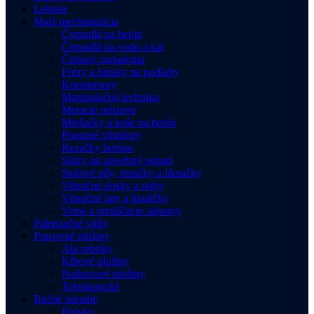
Lešenie
Malá mechanizácia
Čerpadlá na betón
Čerpadlá na vodu a kal
Čistiace zariadenia
Frézy a brúsky na podlahy
Kompresory
Manipulačná technika
Meracie prístroje
Miešačky a koše na betón
Ponorné vibrátory
Rezačky betónu
Sklzy na stavebný odpad
Stolové píly, rezačky a lámačky
Vibračné dosky a nohy
Vibračné laty a hladičky
Vrtné a pretláčacie súpravy
Paletizačné vidly
Pracovné plošiny
Alu rebríky
Kĺbové plošiny
Nožnicové plošiny
Teleskopické
Ručné náradie
Brúsky