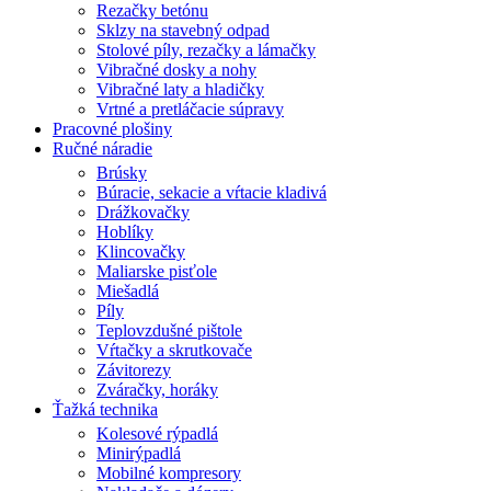
Rezačky betónu
Sklzy na stavebný odpad
Stolové píly, rezačky a lámačky
Vibračné dosky a nohy
Vibračné laty a hladičky
Vrtné a pretláčacie súpravy
Pracovné plošiny
Ručné náradie
Brúsky
Búracie, sekacie a vŕtacie kladivá
Drážkovačky
Hoblíky
Klincovačky
Maliarske pisťole
Miešadlá
Píly
Teplovzdušné pištole
Vŕtačky a skrutkovače
Závitorezy
Zváračky, horáky
Ťažká technika
Kolesové rýpadlá
Minirýpadlá
Mobilné kompresory