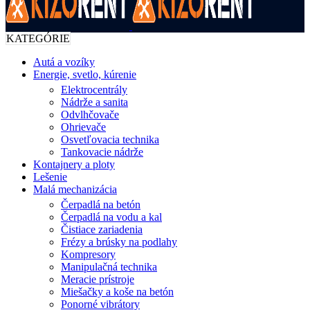
KATEGÓRIE
Autá a vozíky
Energie, svetlo, kúrenie
Elektrocentrály
Nádrže a sanita
Odvlhčovače
Ohrievače
Osvetľovacia technika
Tankovacie nádrže
Kontajnery a ploty
Lešenie
Malá mechanizácia
Čerpadlá na betón
Čerpadlá na vodu a kal
Čistiace zariadenia
Frézy a brúsky na podlahy
Kompresory
Manipulačná technika
Meracie prístroje
Miešačky a koše na betón
Ponorné vibrátory