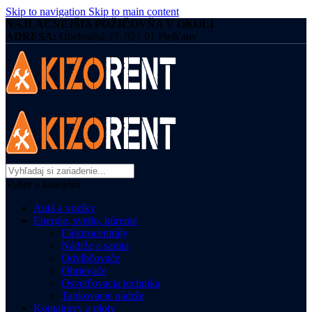
Skip to navigation
Skip to main content
NAJLACNEJŠIA POŽIČOVŇA V OKOLÍ
ADRESA:
Obchodná 27, 921 01 Piešťany
Vyber z kategórii
Autá a vozíky
Energie, svetlo, kúrenie
Elektrocentrály
Nádrže a sanita
Odvlhčovače
Ohrievače
Osvetľovacia technika
Tankovacie nádrže
Kontajnery a ploty