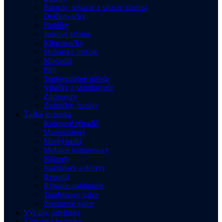
Búracie, sekacie a vŕtacie kladivá
Drážkovačky
Hoblíky
Jadrové vŕtanie
Klincovačky
Maliarske pisťole
Miešadlá
Píly
Teplovzdušné pištole
Vŕtačky a skrutkovače
Závitorezy
Zváračky, horáky
Ťažká technika
Kolesové rýpadlá
Manipulátory
Minirýpadlá
Mobilné kompresory
Nájazdy
Nakladače a dózery
Rýpadlá
Rýpadlo nakladače
Tandemové valce
Zeminové valce
Výťahy, zdviháky
Záhradná technika