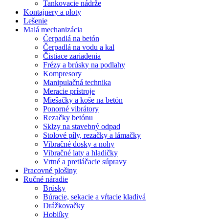
Tankovacie nádrže
Kontajnery a ploty
Lešenie
Malá mechanizácia
Čerpadlá na betón
Čerpadlá na vodu a kal
Čistiace zariadenia
Frézy a brúsky na podlahy
Kompresory
Manipulačná technika
Meracie prístroje
Miešačky a koše na betón
Ponorné vibrátory
Rezačky betónu
Sklzy na stavebný odpad
Stolové píly, rezačky a lámačky
Vibračné dosky a nohy
Vibračné laty a hladičky
Vrtné a pretláčacie súpravy
Pracovné plošiny
Ručné náradie
Brúsky
Búracie, sekacie a vŕtacie kladivá
Drážkovačky
Hoblíky