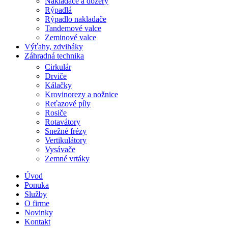
Nakladače a dózery
Rýpadlá
Rýpadlo nakladače
Tandemové valce
Zeminové valce
Výťahy, zdviháky
Záhradná technika
Cirkulár
Drviče
Kálačky
Krovinorezy a nožnice
Reťazové píly
Rosiče
Rotavátory
Snežné frézy
Vertikulátory
Vysávače
Zemné vrtáky
Úvod
Ponuka
Služby
O firme
Novinky
Kontakt