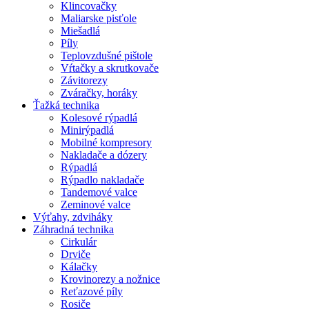
Klincovačky
Maliarske pisťole
Miešadlá
Píly
Teplovzdušné pištole
Vŕtačky a skrutkovače
Závitorezy
Zváračky, horáky
Ťažká technika
Kolesové rýpadlá
Minirýpadlá
Mobilné kompresory
Nakladače a dózery
Rýpadlá
Rýpadlo nakladače
Tandemové valce
Zeminové valce
Výťahy, zdviháky
Záhradná technika
Cirkulár
Drviče
Kálačky
Krovinorezy a nožnice
Reťazové píly
Rosiče