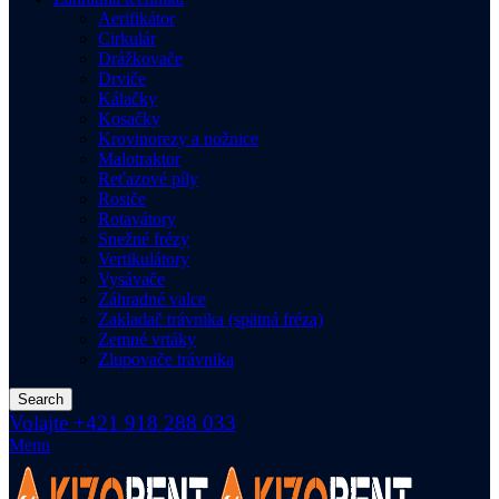
Aerifikátor
Cirkulár
Drážkovače
Drviče
Kálačky
Kosačky
Krovinorezy a nožnice
Malotraktor
Reťazové píly
Rosiče
Rotavátory
Snežné frézy
Vertikulátory
Vysávače
Záhradné valce
Zakladač trávnika (spätná fréza)
Zemné vrtáky
Zlupovače trávnika
Search
Volajte +421 918 288 033
Menu