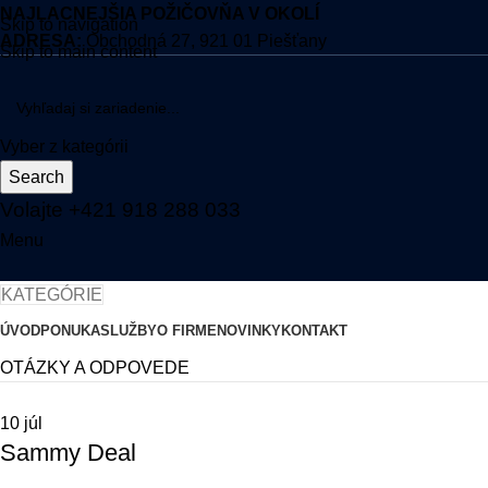
NAJLACNEJŠIA POŽIČOVŇA V OKOLÍ
Skip to navigation
ADRESA:
Obchodná 27, 921 01 Piešťany
Skip to main content
Vyber z kategórii
Search
Volajte +421 918 288 033
Menu
KATEGÓRIE
ÚVOD
PONUKA
SLUŽBY
O FIRME
NOVINKY
KONTAKT
OTÁZKY A ODPOVEDE
10
júl
Sammy Deal